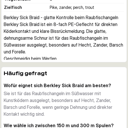
Zielfisch
Pike, zander, perch, trout
Berkley Sick Braid - glatte Kontrolle beim Raubfischangeln
Berkley Sick Braid ist ein 8-fach PE-Geflecht für direkten 
Köderkontakt und klare Bissrückmeldung. Die glatte, 
dehnungsarme Schnur ist für das Raubfischangeln im 
Süßwasser ausgelegt, besonders auf Hecht, Zander, Barsch 
und Forelle.
Geschmeidig beim Werfen
Die Nano-Beschichtung mit mikrokristallinem Polymer lässt 
die Schnur sauber durch die Ringe laufen und unterstützt 
Häufig gefragt
weite, kontrollierte Würfe. Gleichzeitig hilft sie bei guter 
Wofür eignet sich Berkley Sick Braid am besten?
Abriebfestigkeit an Kanten und Struktur.
Direkte Rückmeldung und sichere Knoten
Sie ist für das Raubfischangeln im Süßwasser mit
Die geringe Dehnung erleichtert es, Köderlauf, leichte 
Kunstködern ausgelegt, besonders auf Hecht, Zander,
Anfasser und Grundkontakt besser zu spüren. Dazu kommt 
Barsch und Forelle, wenn geringe Dehnung und direkter
eine hohe Knotenfestigkeit, die bei modernen 
Kontakt wichtig sind.
Kunstködertechniken sehr nützlich ist.
Wie wähle ich zwischen 150 m und 300 m Spulen?
So wählen Sie die passende Variante