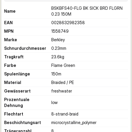
BSKBFS40-FLG BK SICK BRD FLGRN
Name
0.23 150M
EAN
0028632982358
MPN
1558749
Marke
Berkley
Schnurdurchmesser
0.23
mm
Tragkraft
23.6
kg
Farbe
Flame Green
Spulenlänge
150
m
Material
Braided / PE
Gewässerart
freshwater
Prozentuale
low
Dehnung
Flechtart
8-strand-braid
Beschichtungsart
microcrystalline_polymer
Trägeranzahl
8