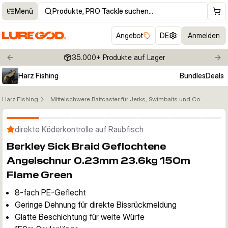
Menü
Produkte, PRO Tackle suchen…
Angebot
DE
Anmelden
35.000+ Produkte auf Lager
Previous slide
Nex
Harz Fishing
Bundles
Deals
Harz Fishing
Mittelschwere Baitcaster für Jerks, Swimbaits und Co
Klicken um Zoom zu aktivieren
direkte Köderkontrolle auf Raubfisch
Berkley Sick Braid Geflochtene
Angelschnur 0.23mm 23.6kg 150m
Flame Green
8-fach PE-Geflecht
Geringe Dehnung für direkte Bissrückmeldung
Glatte Beschichtung für weite Würfe