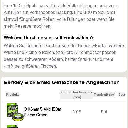
Eine 150 m Spule passt für viele Rollenfüllungen oder zum
Die Serie umfasst 150 m und 300 m Spulen, mehrere 
Auffüllen auf vorhandenes Backing. Eine 300 m Spule ist
Durchmesser und Tragkräfte sowie die Farben Red, Moss 
sinnvoll für größere Rollen, volle Füllungen oder wenn Sie
Green und Flame Green. Wählen Sie einen dünneren 
mehr Reserve möchten.
Durchmesser für Finesse und Wurfweite oder eine stärkere 
Variante für größere Köder und harte Drills.
Welchen Durchmesser sollte ich wählen?
Wählen Sie dünnere Durchmesser für Finesse-Köder, weitere
Würfe und kleinere Rollen. Stärkere Durchmesser passen
besser zu schwereren Ködern, harter Struktur und mehr
Kraft bei größeren Fischen.
Berkley Sick Braid Geflochtene Angelschnur
Schnurdurchmesser
Produkt
Tragkraft (kg)
Spule
(mm)
0.06mm 5.4kg 150m
0.06
5.4
Flame Green