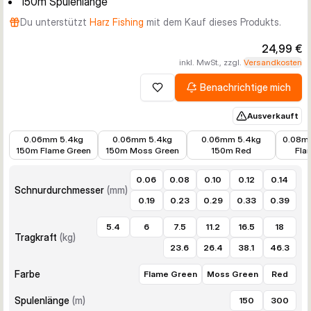
150m Spulenlänge
Du unterstützt
Harz Fishing
mit dem Kauf dieses Produkts.
24,99 €
inkl. MwSt., zzgl.
Versandkosten
Benachrichtige mich
Zur Wunschliste hinzufügen
Ausverkauft
15,79 €
15,79 €
15,79 €
15,79 
0.06mm 5.4kg
0.06mm 5.4kg
0.06mm 5.4kg
0.08m
150m Flame Green
150m Moss Green
150m Red
Fla
0.06
0.08
0.10
0.12
0.14
Schnurdurchmesser
(
mm
)
0.19
0.23
0.29
0.33
0.39
5.4
6
7.5
11.2
16.5
18
Tragkraft
(
kg
)
23.6
26.4
38.1
46.3
Farbe
Flame Green
Moss Green
Red
Spulenlänge
(
m
)
150
300