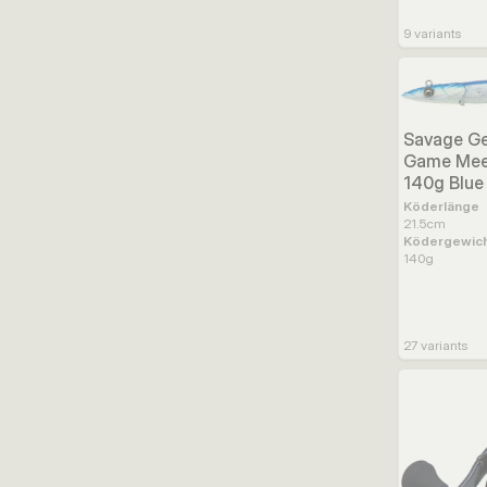
9
variants
Savage Ge
Game Mee
140g Blue 
Köderlänge
21.5
cm
Ködergewic
140
g
27
variants