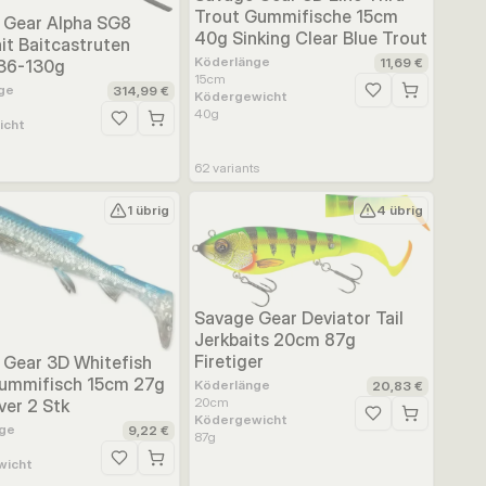
Trout Gummifische 15cm
 Gear Alpha SG8
40g Sinking Clear Blue Trout
t Baitcastruten
Köderlänge
11,69 €
36-130g
15
cm
ufügen
ge
314,99 €
Ködergewicht
Zur Wunschliste h
40
g
icht
Zur Wunschliste hinzufügen
62
variants
1 übrig
4 übrig
Savage Gear Deviator Tail
Jerkbaits 20cm 87g
Firetiger
 Gear 3D Whitefish
ummifisch 15cm 27g
Köderlänge
20,83 €
20
cm
lver 2 Stk
Ködergewicht
Zur Wunschliste h
ufügen
ge
9,22 €
87
g
wicht
Zur Wunschliste hinzufügen