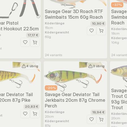
-
37
%
Savage Gear 3D Roach RTF
Savage
Swimbaits 15cm 60g Roach
Swimba
Roach
ar Pistol
Köderlänge
10,90 €
15
cm
at Hookout 22.5cm
Köderlän
Ködergewicht
Zur Wunschliste hinz
18
cm
p
17,17 €
60
g
Köderge
r
104
g
Zur Wunschliste hinzufügen
el
24
variants
24
varian
4 übrig
3 übrig
-
20
%
Savage
ar Deviator Tail
Savage Gear Deviator Tail
Trout 
 20cm 87g Pike
Jerkbaits 20cm 87g Chrome
93g Slo
Perch
20,83 €
Trout
Köderlänge
19,94 €
Köderlän
ht
Zur Wunschliste hinzufügen
20
cm
20
cm
Ködergewicht
Zur Wunschliste hinz
Köderge
87
g