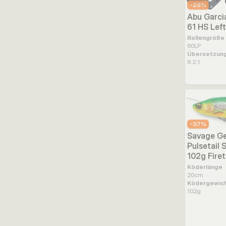
-
29
%
Abu Garci
61 HS Left
Rollengröße
60LP
Übersetzung
6.2:1
-
37
%
Savage Ge
Pulsetail
102g Fire
Köderlänge
20
cm
Ködergewic
102
g