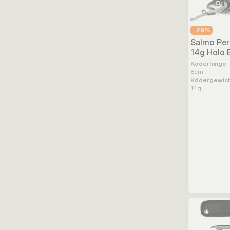
-
29
%
Salmo Per
14g Holo 
Köderlänge
8
cm
Ködergewic
14
g