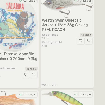
Auf Lager
Auf Lager
Westin Swim Glidebait
Jerkbait 12cm 58g Sinking
REAL ROACH
Köderlänge
14,39 €
12
cm
Ködergewicht
Zur Wunschliste h
58
g
ufügen
ni Tatanka Monofile
chnur 0,260mm 9,3kg
urchmesser
13,63 €
t
Zur Wunschliste hinzufügen
155
variants
Auf Lager
Auf Lager