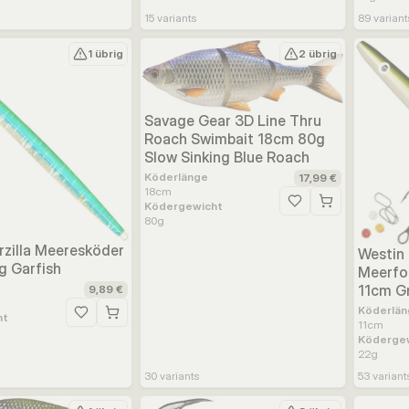
15
variants
89
variant
1 übrig
2 übrig
Savage Gear 3D Line Thru
Roach Swimbait 18cm 80g
Slow Sinking Blue Roach
Köderlänge
17,99 €
18
cm
Ködergewicht
Zur Wunschliste hinz
80
g
rzilla Meeresköder
Westin
g Garfish
Meerfor
11cm G
9,89 €
Köderlän
ht
Zur Wunschliste hinzufügen
11
cm
Köderge
22
g
30
variants
53
variant