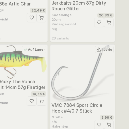
Jerkbaits 20cm 87g Dirty
85g Artic Char
Roach Glitter
ge
22,49 €
Köderlänge
20,83 €
wicht
ufügen
Zur Wunschliste hinzufügen
20
cm
Ködergewicht
Zur Wunschliste h
87
g
s
28
variants
Auf Lager
1 übrig
 Ricky The Roach
t 14cm 57g Firetiger
ge
10,76 €
ufügen
wicht
Zur Wunschliste hinzufügen
VMC 7384 Sport Circle
Hook #4/0 7 Stück
Größe
8,99 €
4/0
Hakentyp
Zur Wunschliste h