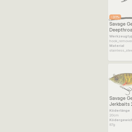
-
31
%
Savage Ge
Deepthro
Werkzeugty
hook_remove
Material
stainless_ste
Savage Ge
Jerkbaits
Köderlänge
20
cm
Ködergewic
87
g