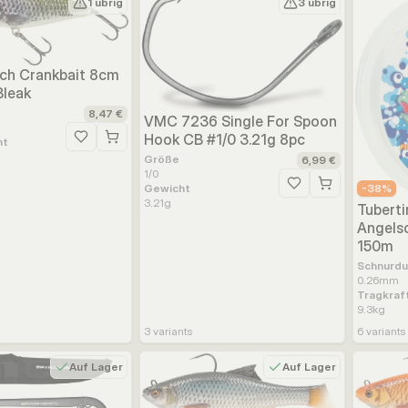
1 übrig
3 übrig
ch Crankbait 8cm
Bleak
8,47 €
VMC 7236 Single For Spoon
Hook CB #1/0 3.21g 8pc
ht
Zur Wunschliste hinzufügen
Größe
6,99 €
1/0
-
38
%
Gewicht
Zur Wunschliste hinz
3.21
g
Tuberti
Angels
150m
Schnurd
0.26
mm
Tragkraf
9.3
kg
3
variants
6
variants
Auf Lager
Auf Lager