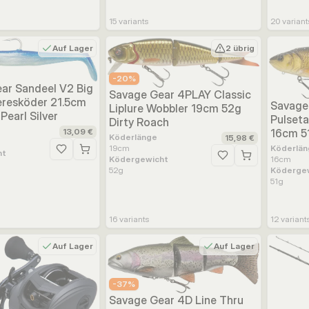
15
variants
20
variant
Auf Lager
2 übrig
-
20
%
ar Sandeel V2 Big
Savage Gear 4PLAY Classic
resköder 21.5cm
Savage
Liplure Wobbler 19cm 52g
Pearl Silver
Pulseta
Dirty Roach
16cm 5
13,09 €
Köderlänge
15,98 €
Köderlän
19
cm
ht
Zur Wunschliste hinzufügen
16
cm
Ködergewicht
Zur Wunschliste hinz
Köderge
52
g
51
g
16
variants
12
variant
Auf Lager
Auf Lager
-
37
%
Savage Gear 4D Line Thru