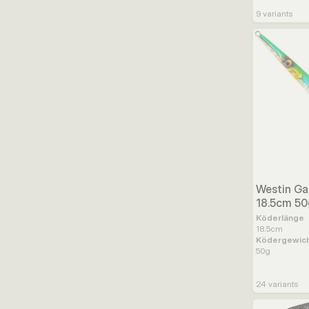
9
variants
Westin Ga
18.5cm 50
Köderlänge
18.5
cm
Ködergewic
50
g
24
variants