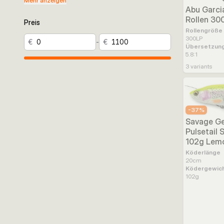
Mehr anzeigen
Abu Garci
Rollen 300
Preis
Rollengröße
300LP
€
-
€
Übersetzung
5.8:1
3
variants
-
37
%
Savage Ge
Pulsetail
102g Lem
Köderlänge
20
cm
Ködergewic
102
g