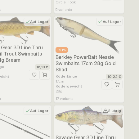
Circle Hook
s
5
variants
Auf Lager
Auf Lager
 Gear 3D Line Thru
-
21
%
il Trout Swimbaits
Berkley PowerBait Nessie
1g Bream
Swimbaits 17cm 28g Gold
ge
16,19 €
Shad
ufügen
Köderlänge
wicht
10,22 €
Zur Wunschliste hinzufügen
17
cm
Ködergewicht
Zur Wunschliste h
28
g
s
17
variants
Auf Lager
2 übrig
Savage Gear 3D Line Thru