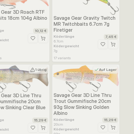
 Gear 3D Roach RTF
Savage Gear Gravity Twitch
its 18cm 104g Albino
MR Twitchbaits 6.7cm 7g
Firetiger
ge
10,12 €
ufügen
Köderlänge
7,45 €
wicht
Zur Wunschliste hinzufügen
6.7
cm
Ködergewicht
Zur Wunschliste h
7
g
ts
17
variants
1 übrig
Auf Lager
Savage Gear 3D Line Thru
 Gear 3D Line Thru
Trout Gummifische 20cm
Gummifische 20cm
93g Slow Sinking Golden
w Sinking Clear Blue
Albino
Köderlänge
ge
15,29 €
15,29 €
20
cm
ufügen
Ködergewicht
wicht
Zur Wunschliste h
Zur Wunschliste hinzufügen
93
g