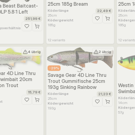
25cm 185g Bream
25cm 1
a Beast Baitcast-
Köderlänge
Köderlän
22,49 €
LP 5.8:1 Left
25
cm
25
cm
251,99 €
Ködergewicht
Köderge
Zur Wunschliste hinz
185
g
185
g
sverhältnis
Zur Wunschliste hinzufügen
12
variants
12
variant
4 übrig
2 übrig
-
29
%
ar 4D Line Thru
Savage Gear 4D Line Thru
 Swimbait 20cm
Trout Gummifische 25cm
on Trout
Westin
193g Sinking Rainbow
Swimbai
15,79 €
Köderlänge
21,23 €
Köderlän
25
cm
ht
Zur Wunschliste hinzufügen
14
cm
Ködergewicht
Zur Wunschliste hinz
Köderge
193
g
57
g