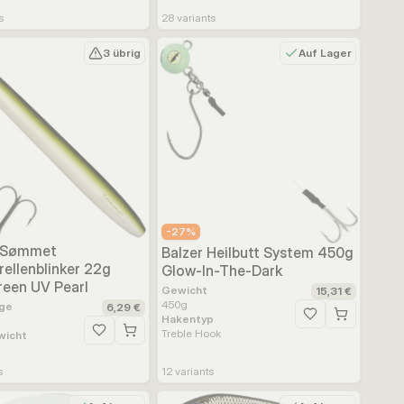
s
28
variants
3 übrig
Auf Lager
ufügen
-
27
%
 Sømmet
Balzer Heilbutt System 450g
ellenblinker 22g
Glow-In-The-Dark
reen UV Pearl
Gewicht
15,31 €
450
g
ge
6,29 €
Hakentyp
Zur Wunschliste h
Treble Hook
wicht
Zur Wunschliste hinzufügen
s
12
variants