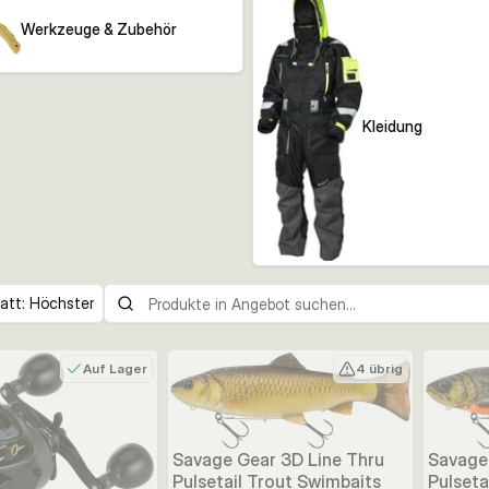
Werkzeuge & Zubehör
Kleidung
att: Höchster
Auf Lager
4 übrig
Savage Gear 3D Line Thru
Savage
Pulsetail Trout Swimbaits
Pulseta