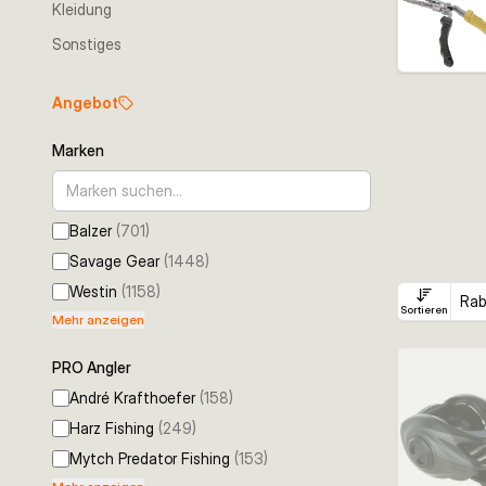
Kleidung
Sonstiges
Angebot
Marken
Balzer
(
701
)
Savage Gear
(
1448
)
Westin
(
1158
)
Rab
Sortieren
Mehr anzeigen
PRO Angler
André Krafthoefer
(
158
)
Harz Fishing
(
249
)
Mytch Predator Fishing
(
153
)