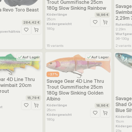
Trout Gummifische 25cm
Savage
180g Slow Sinking Rainbow
a Revo Toro Beast
Swimbai
Köderlänge
18,96 €
2,29m 
25
cm
284,42 €
Ködergewicht
Zur Wunschliste hinz
Rutenlän
180
g
2.29
m
sverhältnis
Zur Wunschliste hinzufügen
Wurfgew
36-130
g
15
variants
2
variants
Auf Lager
Auf Lager
-
37
%
ar 4D Line Thru
Savage Gear 4D Line Thru
 Swimbait 20cm
Trout Gummifische 25cm
trout
180g Slow Sinking Golden
15,79 €
Savage
Albino
Shad G
Köderlänge
18,96 €
ht
Zur Wunschliste hinzufügen
Blue Si
25
cm
Ködergewicht
Zur Wunschliste hinz
Köderlän
180
g
15
cm
Köderge
27
g