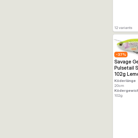
12
variants
-
37
%
Savage Ge
Pulsetail
102g Lem
Köderlänge
20
cm
Ködergewic
102
g