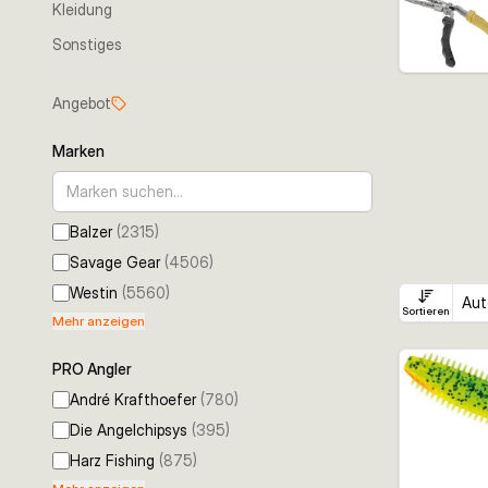
Kleidung
Sonstiges
Angebot
Marken
Balzer
(
2315
)
Savage Gear
(
4506
)
Westin
(
5560
)
Aut
Sortieren
Mehr anzeigen
PRO Angler
André Krafthoefer
(
780
)
Die Angelchipsys
(
395
)
Harz Fishing
(
875
)