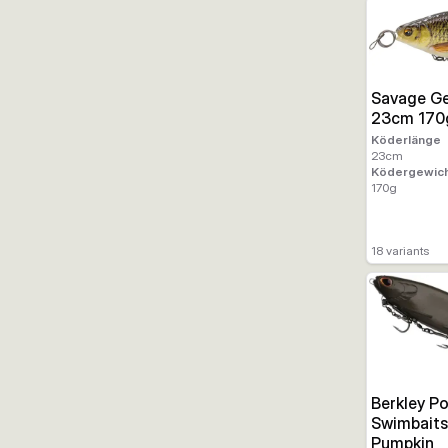
Savage Ge
23cm 170
Köderlänge
23
cm
Ködergewic
170
g
18
variants
Berkley P
Swimbaits
Pumpkin