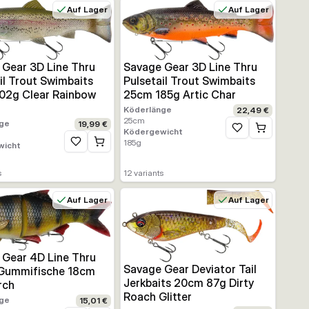
Auf Lager
Auf Lager
Savage Gear 3D Line Thru
 Gear 3D Line Thru
Pulsetail Trout Swimbaits
il Trout Swimbaits
25cm 185g Artic Char
02g Clear Rainbow
Köderlänge
22,49 €
25
cm
ge
19,99 €
Ködergewicht
Zur Wunschliste h
185
g
wicht
ufügen
Zur Wunschliste hinzufügen
s
12
variants
Auf Lager
Auf Lager
 Gear 4D Line Thru
Savage Gear Deviator Tail
Gummifische 18cm
Jerkbaits 20cm 87g Dirty
rch
Roach Glitter
ge
15,01 €