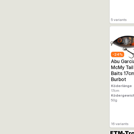
5
variants
-
24
%
Abu Garci
McMy Tail 
Baits 17c
Burbot
Köderlänge
17
cm
Ködergewic
50
g
16
variants