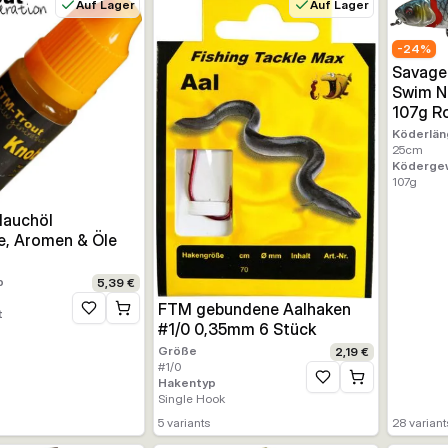
Auf Lager
Auf Lager
-
24
%
Savage 
Swim N
107g R
Köderlän
25
cm
Köderge
107
g
lauchöl
e, Aromen & Öle
p
5,39 €
FTM gebundene Aalhaken
t
Zur Wunschliste hinzufügen
#1/0 0,35mm 6 Stück
Größe
2,19 €
#1/0
Hakentyp
Zur Wunschliste hinz
Single Hook
5
variants
28
variant