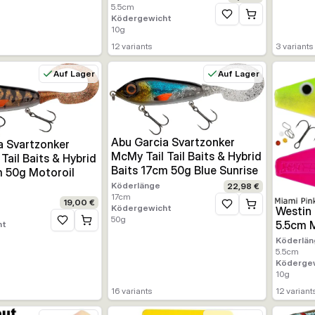
5.5
cm
Ködergewicht
Zur Wunschliste hinz
10
g
12
variants
3
variants
Auf Lager
Auf Lager
Abu Garcia Svartzonker
a Svartzonker
McMy Tail Tail Baits & Hybrid
Tail Baits & Hybrid
Baits 17cm 50g Blue Sunrise
m 50g Motoroil
Köderlänge
22,98 €
17
cm
19,00 €
Ködergewicht
Zur Wunschliste hinz
Westin 
50
g
5.5cm M
ht
Zur Wunschliste hinzufügen
Köderlän
5.5
cm
Köderge
10
g
16
variants
12
variant