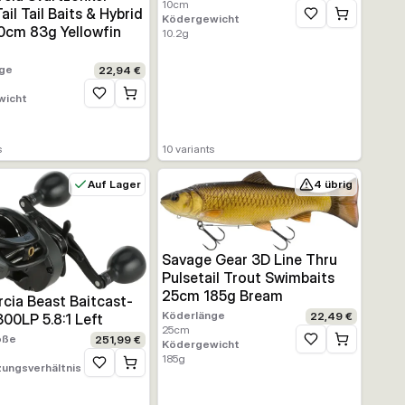
10
cm
il Tail Baits & Hybrid
Ködergewicht
Zur Wunschliste h
0cm 83g Yellowfin
10.2
g
ge
22,94 €
ufügen
wicht
Zur Wunschliste hinzufügen
s
10
variants
Auf Lager
4 übrig
Savage Gear 3D Line Thru
Pulsetail Trout Swimbaits
25cm 185g Bream
cia Beast Baitcast-
Köderlänge
22,49 €
300LP 5.8:1 Left
25
cm
öße
251,99 €
Ködergewicht
Zur Wunschliste h
185
g
ungsverhältnis
Zur Wunschliste hinzufügen