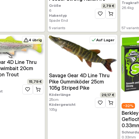
Tragkraf
Größe
2,79 €
26.4
kg
6
Hakentyp
Zur Wunschliste hinz
Spade End
5
variants
57
variant
4 übrig
Auf Lager
ar 4D Line Thru
 Swimbait 20cm
on Trout
Savage Gear 4D Line Thru
Pike Gummiköder 25cm
15,79 €
105g Striped Pike
ht
Zur Wunschliste hinzufügen
Köderlänge
29,17 €
25
cm
Ködergewicht
Zur Wunschliste hinz
-
32
%
105
g
Berkley
Gefloc
0.33mm
Schnurd
0.33
mm