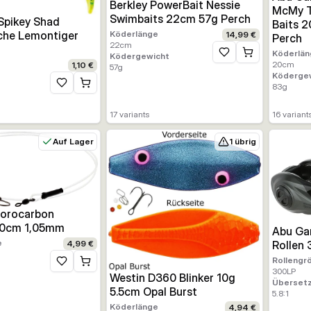
Berkley PowerBait Nessie
McMy Ta
Swimbaits 22cm 57g Perch
Spikey Shad
Baits 2
che Lemontiger
Köderlänge
14,99 €
Perch
22
cm
Köderlän
Ködergewicht
Zur Wunschliste hinz
20
cm
1,10 €
57
g
Köderge
83
g
Zur Wunschliste hinzufügen
17
variants
16
variant
Auf Lager
1 übrig
uorocarbon
40cm 1,05mm
Abu Gar
e
Rollen 
4,99 €
Rollengr
Zur Wunschliste hinzufügen
300LP
Westin D360 Blinker 10g
Übersetz
5.5cm Opal Burst
5.8:1
Köderlänge
4,94 €