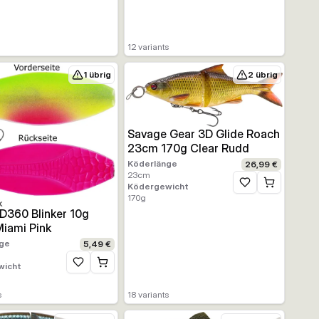
ufügen
12
variants
1 übrig
2 übrig
Savage Gear 3D Glide Roach
23cm 170g Clear Rudd
Köderlänge
26,99 €
23
cm
Ködergewicht
Zur Wunschliste h
170
g
ufügen
D360 Blinker 10g
iami Pink
ge
5,49 €
wicht
Zur Wunschliste hinzufügen
s
18
variants