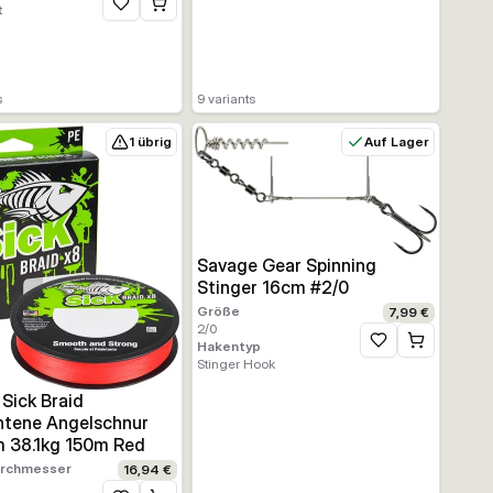
t
Zur Wunschliste hinzufügen
ufügen
s
9
variants
1 übrig
Auf Lager
Savage Gear Spinning
Stinger 16cm #2/0
Größe
7,99 €
2/0
Hakentyp
Zur Wunschliste h
Stinger Hook
ufügen
 Sick Braid
htene Angelschnur
 38.1kg 150m Red
urchmesser
16,94 €