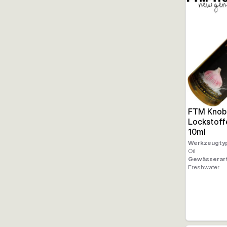
FTM Knob
Lockstoff
10ml
Werkzeugty
Oil
Gewässerar
Freshwater