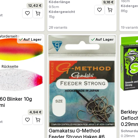
18
cm
Köderlänge
9,16 €
12,42 €
Köderge
9.5
cm
86
g
Ködergewicht
Zur Wunschliste hinz
ht
Zur Wunschliste hinzufügen
15
g
28
variants
19
variant
Auf Lager
Auf Lager
60 Blinker 10g
mi
Berkley
4,94 €
Gefloc
ht
Zur Wunschliste hinzufügen
0.29mm
Gamakatsu G-Method
Schnurd
0.29
mm
Feeder Strong Haken #6