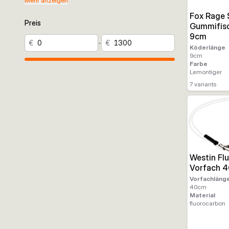
Mehr anzeigen
Fox Rage 
Preis
Gummifis
9cm
€
-
€
Köderlänge
9
cm
Farbe
Lemontiger
7
variants
Westin Fl
Vorfach 
Vorfachläng
40
cm
Material
fluorocarbon