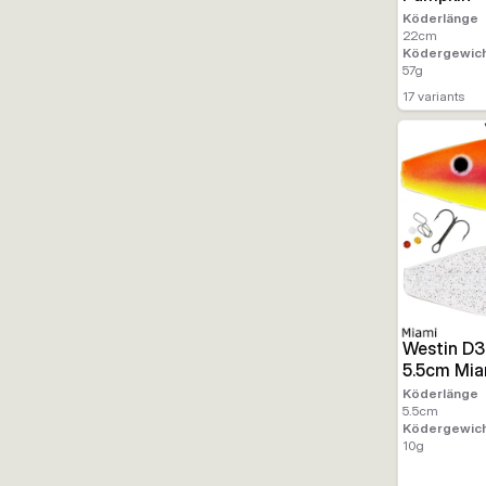
Köderlänge
22
cm
Ködergewic
57
g
17
variants
Westin D3
5.5cm Mia
Köderlänge
5.5
cm
Ködergewic
10
g