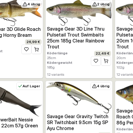
4 übrig
2 übrig
Savage Gear 3D Line Thru
Savage
ar 3D Glide Roach
Pulsetail Trout Swimbaits
Pulseta
g Horny Bream
25cm 185g Clear Rainbow
20cm 1
26,99 €
Trout
Trout
ht
Zur Wunschliste hinzufügen
Köderlänge
Köderlän
22,49 €
25
cm
20
cm
Ködergewicht
Köderge
Zur Wunschliste hinz
185
g
102
g
12
variants
12
variant
Auf Lager
4 übrig
Savage
Savage Gear Gravity Twitch
Roach 
owerBait Nessie
SR Twitchbait 9.5cm 15g SP
86g Pe
 22cm 57g Green
Ayu Chrome
Köderlän