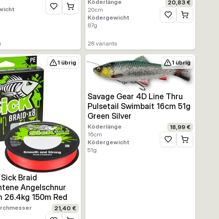
Köderlänge
20,83 €
wicht
Zur Wunschliste hinzufügen
20
cm
Ködergewicht
Zur Wunschliste h
ufügen
87
g
s
28
variants
1 übrig
1 übrig
Savage Gear 4D Line Thru
Pulsetail Swimbait 16cm 51g
Green Silver
Köderlänge
18,99 €
16
cm
Ködergewicht
Zur Wunschliste h
51
g
 Sick Braid
htene Angelschnur
 26.4kg 150m Red
urchmesser
21,40 €