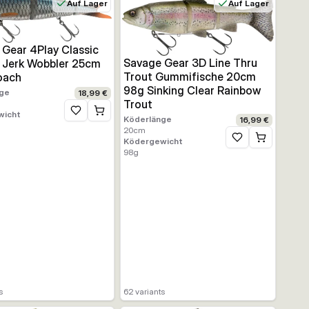
Auf Lager
Auf Lager
Gear 4Play Classic
Savage Gear 3D Line Thru
 Jerk Wobbler 25cm
Trout Gummifische 20cm
oach
98g Sinking Clear Rainbow
ge
18,99 €
Trout
wicht
Zur Wunschliste hinzufügen
Köderlänge
16,99 €
20
cm
Ködergewicht
Zur Wunschliste h
98
g
ufügen
s
62
variants