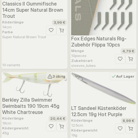
Classics II Gummifische
14cm Super Natural Brown
Trout
Köderlänge
3,99 €
14
cm
Farbe
Zur Wunschliste hinzufügen
Super Natural Brown Trout
Fox Edges Naturals Rig-
Zubehör Flippa 10pcs
Menge
4,79 €
10
pieces
Zubehörart
Zur Wunsc
10
variants
sleeves_tubes
3 übrig
Auf Lager
Berkley Zilla Swimmer
Swimbaits 190 19cm 45g
LT Sandeel Küstenköder
White Chartreuse
12.5cm 19g Hot Purple
Köderlänge
20,44 €
Köderlänge
8,99 €
19
cm
12.5
cm
Ködergewicht
Zur Wunschliste hinzufügen
Ködergewicht
Zur Wunsc
45
g
19
g