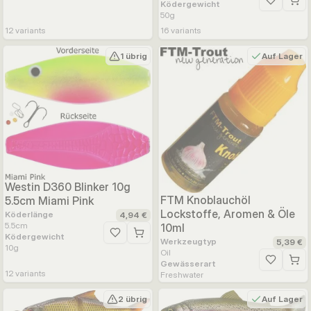
Ködergewicht
Zur Wunsc
50
g
12
variants
16
variants
1 übrig
Auf Lager
Westin D360 Blinker 10g
FTM Knoblauchöl
5.5cm Miami Pink
Lockstoffe, Aromen & Öle
Köderlänge
4,94 €
5.5
cm
10ml
Ködergewicht
Zur Wunschliste hinzufügen
Werkzeugtyp
5,39 €
10
g
Oil
Gewässerart
Zur Wunsc
12
variants
Freshwater
2 übrig
Auf Lager