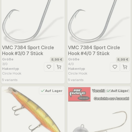
VMC 7384 Sport Circle
VMC 7384 Sport Circle
Hook #3/0 7 Stück
Hook #4/0 7 Stück
Größe
Größe
8,99 €
8,99 €
3/0
4/0
Hakentyp
Hakentyp
Zur Wunschliste hinzufügen
Zur Wunsc
Circle Hook
Circle Hook
5
variants
5
variants
Auf Lager
Auf Lager