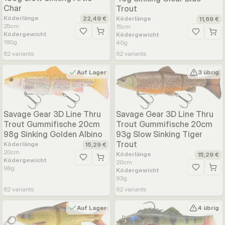
Char
Trout
Köderlänge
Köderlänge
22,49 €
11,69 €
25
cm
15
cm
Ködergewicht
Zur Wunschliste hinzufügen
Ködergewicht
Zur Wunsc
180
g
40
g
62
variants
62
variants
Auf Lager
3 übrig
Savage Gear 3D Line Thru
Savage Gear 3D Line Thru
Trout Gummifische 20cm
Trout Gummifische 20cm
98g Sinking Golden Albino
93g Slow Sinking Tiger
Trout
Köderlänge
15,29 €
20
cm
Köderlänge
15,29 €
Ködergewicht
Zur Wunschliste hinzufügen
20
cm
98
g
Ködergewicht
Zur Wunsc
93
g
62
variants
62
variants
Auf Lager
4 übrig