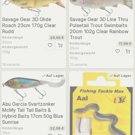
Savage Gear 3D Line Thru
Savage Gear 3D Glide
Pulsetail Trout Swimbaits
Roach 23cm 170g Clear
20cm 102g Clear Rainbow
Rudd
Trout
Köderlänge
26,99 €
23
cm
Köderlänge
17,99 €
Ködergewicht
Zur Wunschliste hinzufügen
20
cm
170
g
Ködergewicht
Zur Wunsc
102
g
18
variants
12
variants
Auf Lager
Auf Lager
Abu Garcia Svartzonker
McMy Tail Tail Baits &
Hybrid Baits 17cm 50g Blue
Sunrise
Köderlänge
22,98 €
17
cm