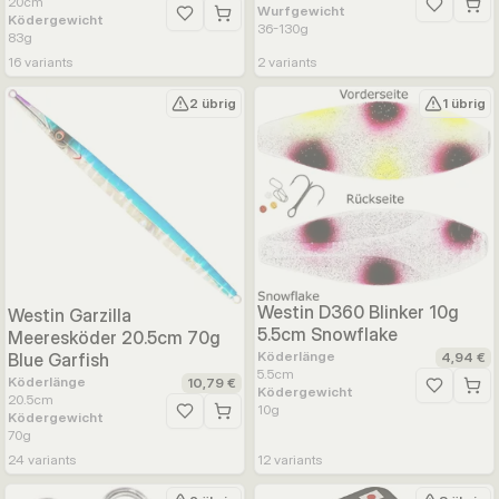
20
cm
Wurfgewicht
Zur Wunsc
Ködergewicht
Zur Wunschliste hinzufügen
36-130
g
83
g
16
variants
2
variants
2 übrig
1 übrig
Westin D360 Blinker 10g
Westin Garzilla
5.5cm Snowflake
Meeresköder 20.5cm 70g
Köderlänge
Blue Garfish
4,94 €
5.5
cm
Köderlänge
10,79 €
Ködergewicht
Zur Wunsc
20.5
cm
10
g
Ködergewicht
Zur Wunschliste hinzufügen
70
g
24
variants
12
variants