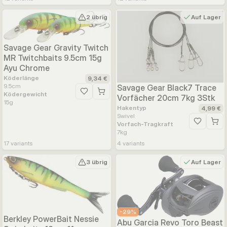
2 übrig
Auf Lager
Savage Gear Gravity Twitch
MR Twitchbaits 9.5cm 15g
Ayu Chrome
Köderlänge
9,34 €
9.5
cm
Savage Gear Black7 Trace
Ködergewicht
Zur Wunschliste hinzufügen
Vorfächer 20cm 7kg 3Stk
15
g
Hakentyp
4,99 €
Swivel
Vorfach-Tragkraft
Zur Wunsc
7
kg
17
variants
4
variants
3 übrig
Auf Lager
-
29
%
Berkley PowerBait Nessie
Abu Garcia Revo Toro Beast