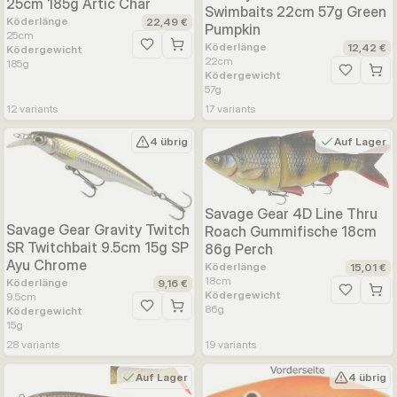
25cm 185g Artic Char
Swimbaits 22cm 57g Green
Köderlänge
22,49 €
Pumpkin
25
cm
Köderlänge
12,42 €
Ködergewicht
Zur Wunschliste hinzufügen
22
cm
185
g
Ködergewicht
Zur Wunsc
57
g
12
variants
17
variants
4 übrig
Auf Lager
Savage Gear 4D Line Thru
Savage Gear Gravity Twitch
Roach Gummifische 18cm
SR Twitchbait 9.5cm 15g SP
86g Perch
Ayu Chrome
Köderlänge
15,01 €
18
cm
Köderlänge
9,16 €
Ködergewicht
Zur Wunsc
9.5
cm
86
g
Ködergewicht
Zur Wunschliste hinzufügen
15
g
28
variants
19
variants
Auf Lager
4 übrig