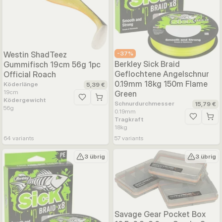
-
37
%
Westin ShadTeez
Berkley Sick Braid
Gummifisch 19cm 56g 1pc
Geflochtene Angelschnur
Official Roach
0.19mm 18kg 150m Flame
Köderlänge
5,39 €
19
cm
Green
Ködergewicht
Zur Wunschliste hinzufügen
Schnurdurchmesser
15,79 €
56
g
0.19
mm
Tragkraft
Zur Wunsc
18
kg
64
variants
57
variants
3 übrig
3 übrig
Savage Gear Pocket Box