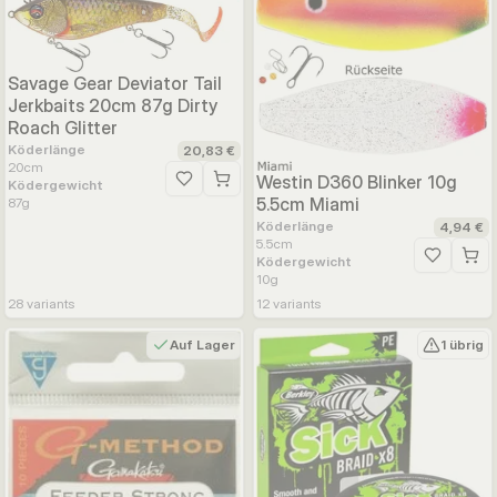
Savage Gear Deviator Tail
Jerkbaits 20cm 87g Dirty
Roach Glitter
Köderlänge
20,83 €
20
cm
Westin D360 Blinker 10g
Ködergewicht
Zur Wunschliste hinzufügen
5.5cm Miami
87
g
Köderlänge
4,94 €
5.5
cm
Ködergewicht
Zur Wunsc
10
g
28
variants
12
variants
Auf Lager
1 übrig