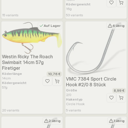
Ködergewicht
Zur Wunsc
16
g
15
variants
53
variants
Auf Lager
4 übrig
Westin Ricky The Roach
Swimbait 14cm 57g
Firetiger
Köderlänge
10,76 €
VMC 7384 Sport Circle
14
cm
Ködergewicht
Zur Wunschliste hinzufügen
Hook #2/0 8 Stück
57
g
Größe
8,99 €
2/0
Hakentyp
Zur Wunsc
Circle Hook
20
variants
5
variants
2 übrig
1 übrig