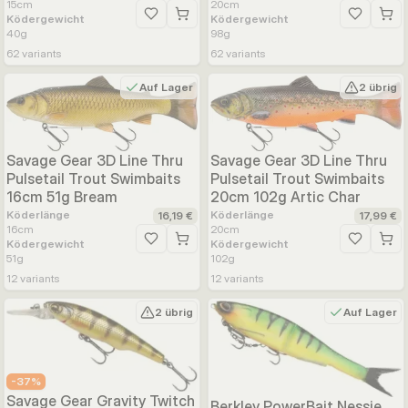
15
cm
20
cm
Ködergewicht
Ködergewicht
Zur Wunschliste hinzufügen
Zur Wunsc
40
g
98
g
62
variants
62
variants
Auf Lager
2 übrig
Savage Gear 3D Line Thru
Savage Gear 3D Line Thru
Pulsetail Trout Swimbaits
Pulsetail Trout Swimbaits
16cm 51g Bream
20cm 102g Artic Char
Köderlänge
Köderlänge
16,19 €
17,99 €
16
cm
20
cm
Ködergewicht
Ködergewicht
Zur Wunschliste hinzufügen
Zur Wunsc
51
g
102
g
12
variants
12
variants
2 übrig
Auf Lager
-
37
%
Savage Gear Gravity Twitch
Berkley PowerBait Nessie