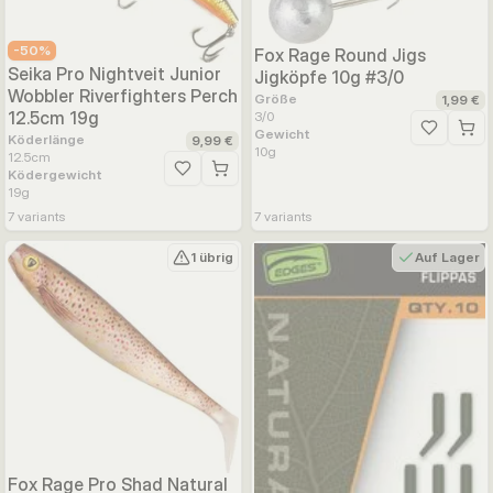
-
50
%
Fox Rage Round Jigs
Seika Pro Nightveit Junior
Jigköpfe 10g #3/0
Wobbler Riverfighters Perch
Größe
1,99 €
12.5cm 19g
3/0
Gewicht
Zur Wunsc
Köderlänge
9,99 €
10
g
12.5
cm
Ködergewicht
Zur Wunschliste hinzufügen
19
g
7
variants
7
variants
1 übrig
Auf Lager
Fox Rage Pro Shad Natural