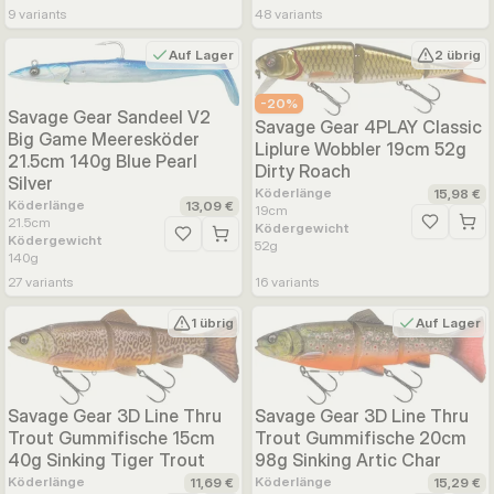
9
variants
48
variants
Auf Lager
2 übrig
-
20
%
Savage Gear Sandeel V2
Savage Gear 4PLAY Classic
Big Game Meeresköder
Liplure Wobbler 19cm 52g
21.5cm 140g Blue Pearl
Dirty Roach
Silver
Köderlänge
15,98 €
Köderlänge
13,09 €
19
cm
21.5
cm
Ködergewicht
Zur Wunsc
Ködergewicht
Zur Wunschliste hinzufügen
52
g
140
g
27
variants
16
variants
1 übrig
Auf Lager
Savage Gear 3D Line Thru
Savage Gear 3D Line Thru
Trout Gummifische 15cm
Trout Gummifische 20cm
40g Sinking Tiger Trout
98g Sinking Artic Char
Köderlänge
Köderlänge
11,69 €
15,29 €