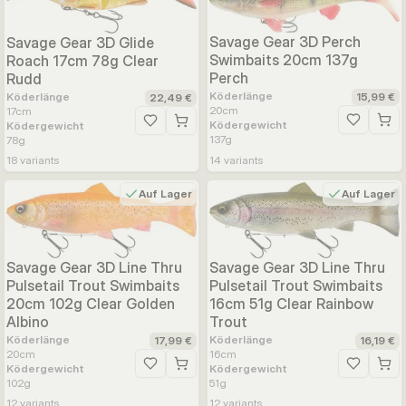
Savage Gear 3D Perch
Savage Gear 3D Glide
Swimbaits 20cm 137g
Roach 17cm 78g Clear
Perch
Rudd
Köderlänge
15,99 €
Köderlänge
22,49 €
20
cm
17
cm
Ködergewicht
Zur Wunsc
Ködergewicht
Zur Wunschliste hinzufügen
137
g
78
g
18
variants
14
variants
Auf Lager
Auf Lager
Savage Gear 3D Line Thru
Savage Gear 3D Line Thru
Pulsetail Trout Swimbaits
Pulsetail Trout Swimbaits
16cm 51g Clear Rainbow
20cm 102g Clear Golden
Trout
Albino
Köderlänge
Köderlänge
16,19 €
17,99 €
16
cm
20
cm
Ködergewicht
Zur Wunsc
Ködergewicht
Zur Wunschliste hinzufügen
51
g
102
g
12
variants
12
variants