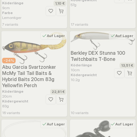
Köderlänge
1,10 €
57
g
9
cm
Farbe
Zur Wunschliste hinzufügen
Lemontiger
7
variants
17
variants
Auf Lager
Auf Lager
Berkley DEX Stunna 100
Twitchbaits T-Bone
-
24
%
Köderlänge
13,51 €
Abu Garcia Svartzonker
10
cm
McMy Tail Tail Baits &
Ködergewicht
Zur Wunsc
Hybrid Baits 20cm 83g
10.2
g
Yellowfin Perch
Köderlänge
22,81 €
20
cm
Ködergewicht
Zur Wunschliste hinzufügen
83
g
16
variants
10
variants
Auf Lager
Auf Lager