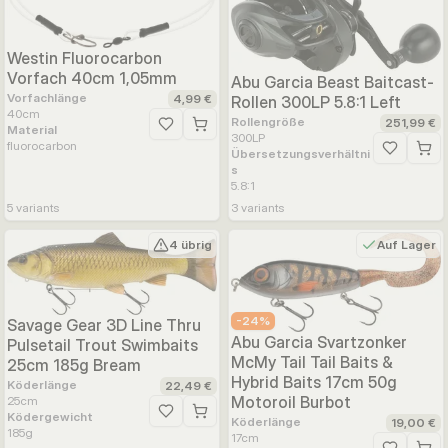
Westin Fluorocarbon
Vorfach 40cm 1,05mm
Abu Garcia Beast Baitcast-
Vorfachlänge
4,99 €
Rollen 300LP 5.8:1 Left
40
cm
Rollengröße
251,99 €
Material
Zur Wunschliste hinzufügen
300LP
fluorocarbon
Übersetzungsverhältni
Zur Wunsc
s
5.8:1
5
variants
3
variants
4 übrig
Auf Lager
-
24
%
Savage Gear 3D Line Thru
Abu Garcia Svartzonker
Pulsetail Trout Swimbaits
McMy Tail Tail Baits &
25cm 185g Bream
Hybrid Baits 17cm 50g
Köderlänge
22,49 €
Motoroil Burbot
25
cm
Ködergewicht
Zur Wunschliste hinzufügen
Köderlänge
19,00 €
185
g
17
cm