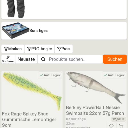
Sonstiges
Marken
PRO Angler
Preis
Neueste
Suchen
Sortieren
Auf Lager
Auf Lager
Berkley PowerBait Nessie
Swimbaits 22cm 57g Perch
Fox Rage Spikey Shad
Köderlänge
Gummifische Lemontiger
12,58 €
22
cm
9cm
Ködergewicht
Zur Wunsc