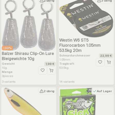
2 übrig
3 übrig
Westin W6 ST5
Fluorocarbon 1.05mm
-
33
%
53.5kg 20m
Balzer Shirasu Clip-On Lure
Schnurdurchmesser
22,99 €
Bleigewichte 10g
1.05
mm
Gewicht
Tragkraft
Zur Wunsc
1,99 €
10
g
53.5
kg
Menge
Zur Wunschliste hinzufügen
3
pieces
3
variants
14
variants
2 übrig
Auf Lager