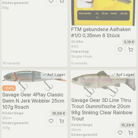
Ködergewicht
Zur Wunschliste hinzufügen
50
g
FTM gebundene Aalhaken
#1/0 0,35mm 6 Stück
Größe
2,19 €
#1/0
Hakentyp
Zur Wunsc
Single Hook
16
variants
5
variants
Auf Lager
Auf Lager
-
24
%
Savage Gear 4Play Classic
Savage Gear 3D Line Thru
Swim N Jerk Wobbler 25cm
Trout Gummifische 20cm
107g Roach
98g Sinking Clear Rainbow
Köderlänge
18,99 €
Trout
25
cm
Ködergewicht
Zur Wunschliste hinzufügen
Köderlänge
15,29 €
107
g
20
cm
Ködergewicht
Zur Wunsc