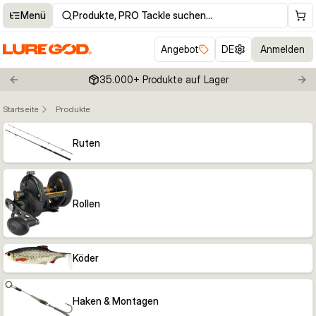
Menü
Produkte, PRO Tackle suchen…
Angebot
DE
Anmelden
35.000+ Produkte auf Lager
Previous slide
Nex
Startseite
Produkte
Ruten
Rollen
Köder
Haken & Montagen