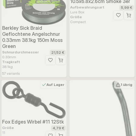
10.5x6.8x2.6cm Smoke 3er
Aufbewahrungsart
5,99 €
Lure Box
Größe
Zur Wunsc
Compact
Berkley Sick Braid
Geflochtene Angelschnur
0.33mm 38.1kg 150m Moss
Green
Schnurdurchmesser
21,52 €
0.33
mm
Tragkraft
Zur Wunschliste hinzufügen
38.1
kg
57
variants
Auf Lager
1 übrig
Fox Edges Wirbel #11 12Stk
Größe
4,79 €
11