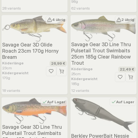
98
g
28
variants
62
variants
4 übrig
2 übrig
Savage Gear 3D Line Thru
Savage Gear 3D Glide
Pulsetail Trout Swimbaits
Roach 23cm 170g Horny
25cm 185g Clear Rainbow
Bream
Trout
Köderlänge
26,99 €
23
cm
Köderlänge
22,49 €
Ködergewicht
Zur Wunschliste hinzufügen
25
cm
170
g
Ködergewicht
Zur Wunsc
185
g
18
variants
12
variants
Auf Lager
Auf Lager
Savage Gear 3D Line Thru
Pulsetail Trout Swimbaits
Berkley PowerBait Nessie