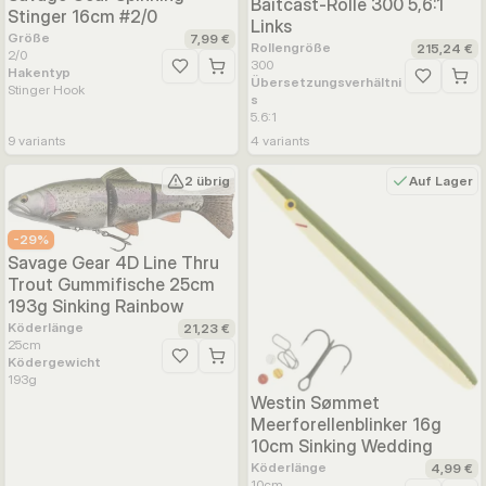
Baitcast-Rolle 300 5,6:1
Stinger 16cm #2/0
Links
Größe
7,99 €
Rollengröße
215,24 €
2/0
300
Hakentyp
Zur Wunschliste hinzufügen
Übersetzungsverhältni
Zur Wunsc
Stinger Hook
s
5.6:1
9
variants
4
variants
2 übrig
Auf Lager
-
29
%
Savage Gear 4D Line Thru
Trout Gummifische 25cm
193g Sinking Rainbow
Köderlänge
21,23 €
25
cm
Ködergewicht
Zur Wunschliste hinzufügen
193
g
Westin Sømmet
Meerforellenblinker 16g
10cm Sinking Wedding
Köderlänge
4,99 €
10
cm