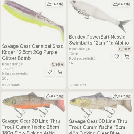
1 übrig
3 übrig
Berkley PowerBait Nessie
Swimbaits 12cm 11g Albino
Savage Gear Cannibal Shad
Köderlänge
8,38 €
Köder 12.5cm 20g Purple
12
cm
Glitter Bomb
Ködergewicht
Zur Wunsc
11
g
Köderlänge
5,99 €
12.5
cm
Ködergewicht
Zur Wunschliste hinzufügen
20
g
52
variants
17
variants
4 übrig
2 übrig
Savage Gear 3D Line Thru
Savage Gear 3D Line Thru
Trout Gummifische 25cm
Trout Gummifische 15cm
180g Slow Sinking Artic
40g Sinking Clear Blue