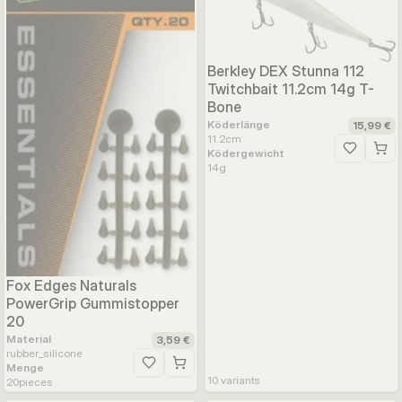
Berkley DEX Stunna 112
Twitchbait 11.2cm 14g T-
Bone
Köderlänge
15,99 €
11.2
cm
Ködergewicht
Zur Wunsc
14
g
Fox Edges Naturals
PowerGrip Gummistopper
20
Material
3,59 €
rubber_silicone
Menge
Zur Wunschliste hinzufügen
10
variants
20
pieces