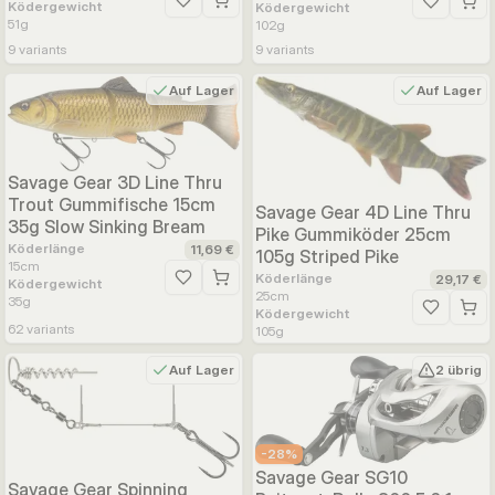
Ködergewicht
Zur Wunschliste hinzufügen
Ködergewicht
Zur Wunsc
51
g
102
g
9
variants
9
variants
Auf Lager
Auf Lager
Savage Gear 3D Line Thru
Trout Gummifische 15cm
Savage Gear 4D Line Thru
35g Slow Sinking Bream
Pike Gummiköder 25cm
Köderlänge
11,69 €
105g Striped Pike
15
cm
Köderlänge
29,17 €
Ködergewicht
Zur Wunschliste hinzufügen
25
cm
35
g
Ködergewicht
Zur Wunsc
62
variants
105
g
Auf Lager
2 übrig
-
28
%
Savage Gear SG10
Savage Gear Spinning