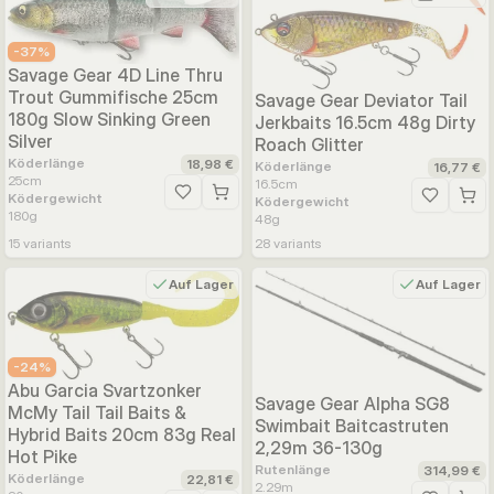
-
37
%
Savage Gear 4D Line Thru
Trout Gummifische 25cm
Savage Gear Deviator Tail
180g Slow Sinking Green
Jerkbaits 16.5cm 48g Dirty
Silver
Roach Glitter
Köderlänge
18,98 €
Köderlänge
16,77 €
25
cm
16.5
cm
Ködergewicht
Zur Wunschliste hinzufügen
Ködergewicht
Zur Wunsc
180
g
48
g
15
variants
28
variants
Auf Lager
Auf Lager
-
24
%
Abu Garcia Svartzonker
Savage Gear Alpha SG8
McMy Tail Tail Baits &
Swimbait Baitcastruten
Hybrid Baits 20cm 83g Real
2,29m 36-130g
Hot Pike
Rutenlänge
314,99 €
Köderlänge
22,81 €
2.29
m