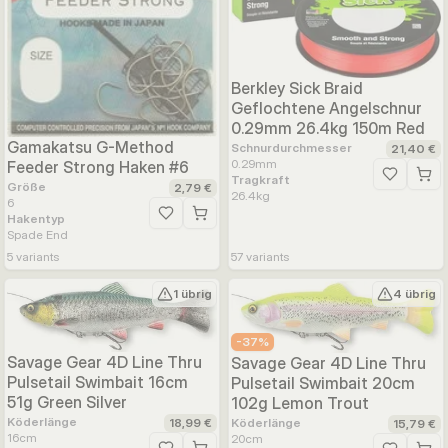
Berkley Sick Braid
Geflochtene Angelschnur
0.29mm 26.4kg 150m Red
Gamakatsu G-Method
Schnurdurchmesser
21,40 €
0.29
mm
Feeder Strong Haken #6
Tragkraft
Zur Wunsc
Größe
2,79 €
26.4
kg
6
Hakentyp
Zur Wunschliste hinzufügen
Spade End
5
variants
57
variants
1 übrig
4 übrig
-
37
%
Savage Gear 4D Line Thru
Savage Gear 4D Line Thru
Pulsetail Swimbait 16cm
Pulsetail Swimbait 20cm
51g Green Silver
102g Lemon Trout
Köderlänge
18,99 €
Köderlänge
15,79 €
16
cm
20
cm