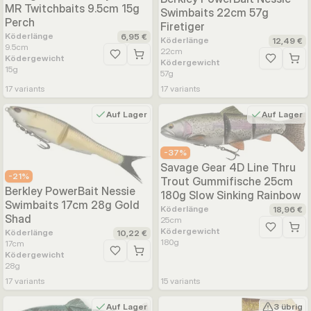
MR Twitchbaits 9.5cm 15g
Swimbaits 22cm 57g
Perch
Firetiger
Köderlänge
6,95 €
Köderlänge
12,49 €
9.5
cm
22
cm
Ködergewicht
Zur Wunschliste hinzufügen
Ködergewicht
Zur Wunsc
15
g
57
g
17
variants
17
variants
Auf Lager
Auf Lager
-
37
%
Savage Gear 4D Line Thru
-
21
%
Trout Gummifische 25cm
Berkley PowerBait Nessie
180g Slow Sinking Rainbow
Swimbaits 17cm 28g Gold
Köderlänge
18,96 €
Shad
25
cm
Ködergewicht
Zur Wunsc
Köderlänge
10,22 €
180
g
17
cm
Ködergewicht
Zur Wunschliste hinzufügen
28
g
17
variants
15
variants
Auf Lager
3 übrig