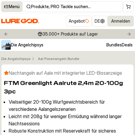
Menü
Produkte, PRO Tackle suchen…
Angebot
DE
Anmelden
35.000+ Produkte auf Lager
Previous slide
Nex
Die Angelchipsys
Bundles
Deals
Die Angelchipsys
Aal Posenangeln Bundle
Klicken um Zoom zu aktivieren
Nachtangeln auf Aale mit integrierter LED-Bissanzeige
FTM Greenlight Aalrute 2,4m 20-100g
3pc
Vielseitiger 20-100g Wurfgewichtsbereich für
verschiedene Aalangelszenarien
Leicht mit 208g für weniger Ermüdung während langer
Nachtsessions
Robuste Konstruktion mit Reservekraft für sicheres