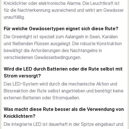
wirkt aber am Gewässer unauffällig.
Knicklichter oder elektronische Alarme. Die Leuchtkraft ist
Praktische Konstruktion
für die Nachterkennung ausreichend und wirkt am Gewässer
Verfügbar in mehreren Längen und Spezifikationen in der 
unauffällig.
Greenlight-Serie bietet jede Rute saubere Verarbeitung, 
Für welche Gewässertypen eignet sich diese Rute?
haltbare Qualität und ausreichend Rückgrat für sicheres 
Die Greenlight ist speziell zum Aalangeln in Seen, Kanälen
Aalangeln unter verschiedenen Bedingungen.
und fließenden Flüssen ausgelegt. Die robuste Konstruktion
bewältigt die Anforderungen des Nachtangelns in
verschiedenen Gewässerbedingungen.
Wird die LED durch Batterien oder die Rute selbst mit
Strom versorgt?
Das LED-System wird durch die mechanische Aktion und
Bissreaktion der Rute selbst angetrieben und benötigt keine
externen Batterien oder Stromquellen.
Was macht diese Rute besser als die Verwendung von
Knicklichtern?
Die integrierte LED ist dauerhaft in der Spitze eingebaut und