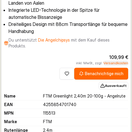
Landen von Aalen
Integrierte LED-Technologie in der Spitze für
automatische Bissanzeige
Dreiteiliges Design mit 88cm Transportlänge für bequeme
Handhabung
Du unterstützt
Die Angelchipsys
mit dem Kauf dieses
Produkts.
109,99 €
inkl. MwSt., zzgl.
Versandkosten
Benachrichtige mich
Zur Wunschliste hinzufügen
Ausverkauft
Name
FTM Greenlight 2,40m 20-100g - Angelrute
EAN
4255854701740
MPN
115513
Marke
FTM
Rutenlänge
2.4
m