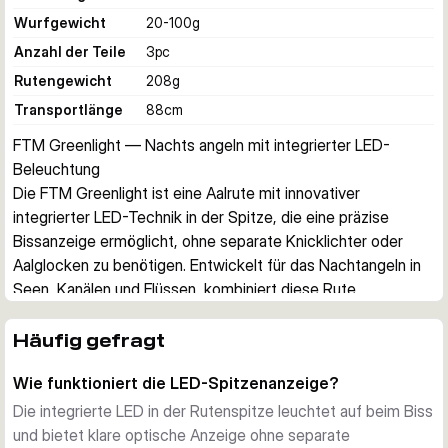
Wurfgewicht
20-100
g
Anzahl der Teile
3
pc
Rutengewicht
208
g
Transportlänge
88
cm
FTM Greenlight — Nachts angeln mit integrierter LED-
Beleuchtung
Die FTM Greenlight ist eine Aalrute mit innovativer 
integrierter LED-Technik in der Spitze, die eine präzise 
Bissanzeige ermöglicht, ohne separate Knicklichter oder 
Aalglocken zu benötigen. Entwickelt für das Nachtangeln in 
Seen, Kanälen und Flüssen, kombiniert diese Rute 
eingebaute Lichtanzeige mit robuster Konstruktion und der 
Reservekraft, die zum Landen großer Aale erforderlich ist.
Häufig gefragt
Innovation im Nachtangeln
Wie funktioniert die LED-Spitzenanzeige?
Die LED-ausgestattete Spitze bietet leuchtende 
Bissanzeige und ist ideal für Nachtangler. Die Leuchtkraft ist 
Die integrierte LED in der Rutenspitze leuchtet auf beim Biss
ausreichend, um Bisse in völliger Dunkelheit zu erkennen, 
und bietet klare optische Anzeige ohne separate