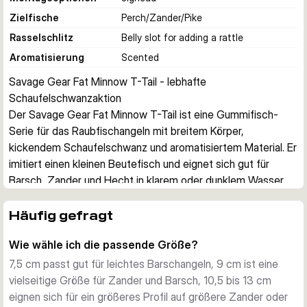
Zielfische
Perch/Zander/Pike
Rasselschlitz
Belly slot for adding a rattle
Aromatisierung
Scented
Savage Gear Fat Minnow T-Tail - lebhafte 
Schaufelschwanzaktion
Der Savage Gear Fat Minnow T-Tail ist eine Gummifisch-
Serie für das Raubfischangeln mit breitem Körper, 
kickendem Schaufelschwanz und aromatisiertem Material. Er 
imitiert einen kleinen Beutefisch und eignet sich gut für 
Barsch, Zander und Hecht in klarem oder dunklem Wasser.
Aktion und Profil
Der Köder basiert auf einer Elritzenform mit detaillierter 
Häufig gefragt
Ausarbeitung, breitem Körper und einem Schwanz, der beim 
Wie wähle ich die passende Größe?
Einholen Kick und Roll erzeugt. So bleibt die Aktion bei 
gleichmäßigem Einkurbeln, Anjiggen und kontrollierten 
7,5 cm passt gut für leichtes Barschangeln, 9 cm ist eine
Absinkphasen gut sichtbar.
vielseitige Größe für Zander und Barsch, 10,5 bis 13 cm
Montagemöglichkeiten
eignen sich für ein größeres Profil auf größere Zander oder