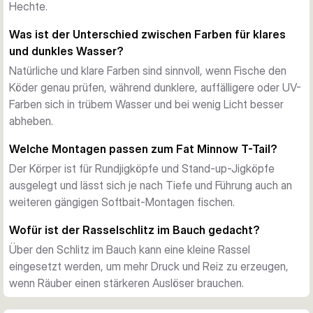
Die Körperform passt gut auf Rundjigköpfe und Stand-up-
Hechte.
Jigköpfe, der Köder lässt sich aber auch an weiteren 
Was ist der Unterschied zwischen Farben für klares
gängigen Softbait-Rigs fischen. Ein Rasselschlitz im Bauch 
und dunkles Wasser?
bietet Platz für eine zusätzliche Rassel, wenn unter Wasser 
Natürliche und klare Farben sind sinnvoll, wenn Fische den
mehr Reiz gefragt ist.
Köder genau prüfen, während dunklere, auffälligere oder UV-
Farbwahl und Einsatz
Farben sich in trübem Wasser und bei wenig Licht besser
Die Serie umfasst natürliche Beutefischfarben, UV-Varianten 
abheben.
und Mischfarben für klares oder eingetrübtes Wasser. So 
lässt sich Größe und Farbe passend zu Gewässer, Licht und 
Welche Montagen passen zum Fat Minnow T-Tail?
Zielfisch wählen.
Der Körper ist für Rundjigköpfe und Stand-up-Jigköpfe
Aromatisierter Softbait für Süßwasser-Räuber
ausgelegt und lässt sich je nach Tiefe und Führung auch an
Das aromatisierte Material setzt einen zusätzlichen Reiz, 
weiteren gängigen Softbait-Montagen fischen.
wenn Fische vorsichtig folgen oder kurz nehmen. Mit Größen 
von 7,5 bis 13 cm und Gewichten von 5 bis 20 g deckt die 
Wofür ist der Rasselschlitz im Bauch gedacht?
Serie leichte Barsch-Anwendungen bis zu größeren 
Über den Schlitz im Bauch kann eine kleine Rassel
Präsentationen auf Zander und Hecht ab.
eingesetzt werden, um mehr Druck und Reiz zu erzeugen,
wenn Räuber einen stärkeren Auslöser brauchen.