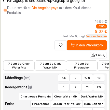
Für Jigköpfe und Stand-up-Jigköpfe geeignet
Du unterstützt
Die Angelchipsys
mit dem Kauf dieses
Produkts.
12,99 €
-
26
%
9,67 €
inkl. MwSt., zzgl.
Versandkosten
In den Warenkorb
Zur Wunschliste hinzufügen
2 übrig
7,40 €
7,40 €
4,58 €
5,99 €
7.5cm 5g Clear
7.5cm 5g Dark
7.5cm 5g
7.5cm
Water Mix
Water Mix
Firecracker
Pea
Köderlänge
(
cm
)
7.5
9
10.5
13
Ködergewicht
(
g
)
5
7
11
20
Chartreuse Pumpkin
Clear Water Mix
Dark Water Mix
Farbe
Firecracker
Green Pearl Yellow
Holo Baitfish