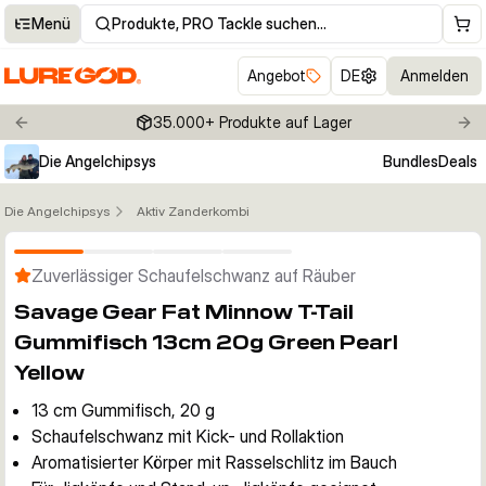
Menü
Produkte, PRO Tackle suchen…
Angebot
DE
Anmelden
35.000+ Produkte auf Lager
Previous slide
Nex
Die Angelchipsys
Bundles
Deals
Die Angelchipsys
Aktiv Zanderkombi
Klicken um Zoom zu aktivieren
Zuverlässiger Schaufelschwanz auf Räuber
Savage Gear Fat Minnow T-Tail
Gummifisch 13cm 20g Green Pearl
Yellow
13 cm Gummifisch, 20 g
Schaufelschwanz mit Kick- und Rollaktion
Aromatisierter Körper mit Rasselschlitz im Bauch