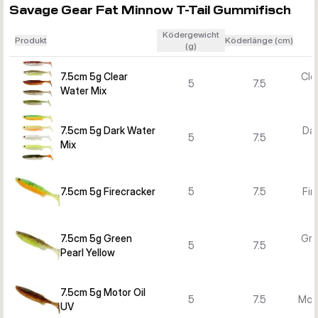
Savage Gear Fat Minnow T-Tail Gummifisch
Ködergewicht
Produkt
Köderlänge (cm)
(g)
7.5cm 5g Clear
Cle
5
7.5
Water Mix
7.5cm 5g Dark Water
Dar
5
7.5
Mix
7.5cm 5g Firecracker
5
7.5
Fir
7.5cm 5g Green
Gre
5
7.5
Pearl Yellow
Y
7.5cm 5g Motor Oil
5
7.5
Moto
UV