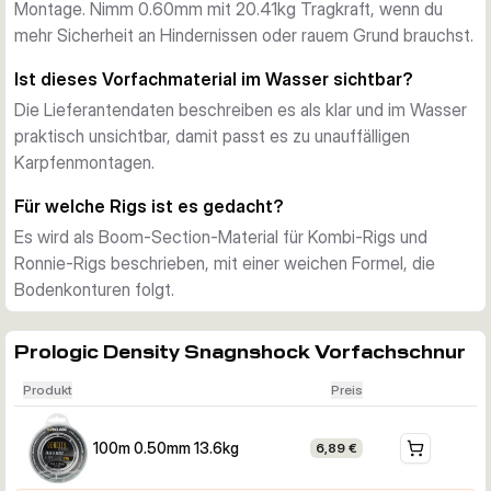
stark befischten Süßwassergewässern.
Montage. Nimm 0.60mm mit 20.41kg Tragkraft, wenn du
Stärke für anspruchsvolle Plätze
mehr Sicherheit an Hindernissen oder rauem Grund brauchst.
Density Snagnshock ist für Snag- und Shock-Leader-
Ist dieses Vorfachmaterial im Wasser sichtbar?
Anwendungen ausgelegt, mit hoher Abriebfestigkeit, starker 
Die Lieferantendaten beschreiben es als klar und im Wasser
Knotenfestigkeit und kontrollierter Elastizität. Wähle 0.50mm 
praktisch unsichtbar, damit passt es zu unauffälligen
für die leichtere 13.6kg Variante, oder 0.60mm für die 
Karpfenmontagen.
stärkere 20.41kg Ausführung.
Bereit zum Rig-Binden
Für welche Rigs ist es gedacht?
Jede Variante wird auf einer 100m Pony-Spule geliefert, mit 
Es wird als Boom-Section-Material für Kombi-Rigs und
ausreichend Material für viele Rigs und Ersatzvorfächer. Die 
Ronnie-Rigs beschrieben, mit einer weichen Formel, die
weiche Haptik erleichtert die Handhabung am Wasser, 
Bodenkonturen folgt.
während die nötige Stärke für rauen Grund erhalten bleibt.
Prologic Density Snagnshock Vorfachschnur
Produkt
Preis
100m 0.50mm 13.6kg
6,89 €