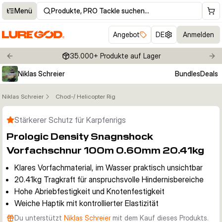
Menü
Produkte, PRO Tackle suchen…
Angebot
DE
Anmelden
35.000+ Produkte auf Lager
Previous slide
Nex
Niklas Schreier
Bundles
Deals
Niklas Schreier
Chod-/ Helicopter Rig
Klicken um Zoom zu aktivieren
Stärkerer Schutz für Karpfenrigs
Prologic Density Snagnshock
Vorfachschnur 100m 0.60mm 20.41kg
Klares Vorfachmaterial, im Wasser praktisch unsichtbar
20.41kg Tragkraft für anspruchsvolle Hindernisbereiche
Hohe Abriebfestigkeit und Knotenfestigkeit
Weiche Haptik mit kontrollierter Elastizität
Du unterstützt
Niklas Schreier
mit dem Kauf dieses Produkts.