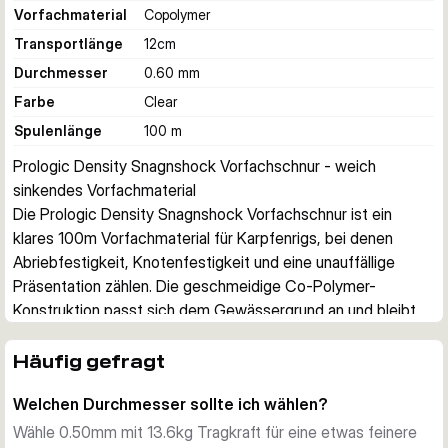
Vorfachmaterial
Copolymer
Transportlänge
12
cm
Durchmesser
0.60 mm
Farbe
Clear
Spulenlänge
100 m
Prologic Density Snagnshock Vorfachschnur - weich 
sinkendes Vorfachmaterial
Die Prologic Density Snagnshock Vorfachschnur ist ein 
klares 100m Vorfachmaterial für Karpfenrigs, bei denen 
Abriebfestigkeit, Knotenfestigkeit und eine unauffällige 
Präsentation zählen. Die geschmeidige Co-Polymer-
Konstruktion passt sich dem Gewässergrund an und bleibt 
im Wasser schwer zu erkennen.
Präsentation am Gewässergrund
Häufig gefragt
Die nicht absorbierende, weiche Formel hilft dem Vorfach, 
Welchen Durchmesser sollte ich wählen?
natürlich an Bodenkonturen zu liegen. Die klare Ausführung 
bleibt dezent, besonders bei Kombi-Rigs und Ronnie-Rigs in 
Wähle 0.50mm mit 13.6kg Tragkraft für eine etwas feinere