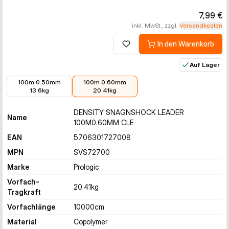
7,99 €
inkl. MwSt., zzgl.
Versandkosten
In den Warenkorb
Zur Wunschliste hinzufügen
Auf Lager
6,89 €
7,99 €
100m 0.50mm
100m 0.60mm
13.6kg
20.41kg
DENSITY SNAGNSHOCK LEADER
Name
100M0.60MM CLE
EAN
5706301727008
MPN
SVS72700
Marke
Prologic
Vorfach-
20.41
kg
Tragkraft
Vorfachlänge
10000
cm
Material
Copolymer