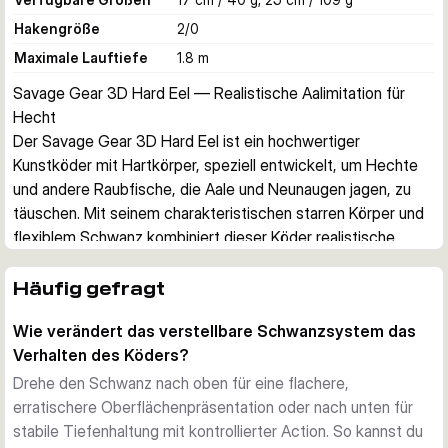
Hakengröße
2/0
Maximale Lauftiefe
1.8 m
Savage Gear 3D Hard Eel — Realistische Aalimitation für 
Hecht
Der Savage Gear 3D Hard Eel ist ein hochwertiger 
Kunstköder mit Hartkörper, speziell entwickelt, um Hechte 
und andere Raubfische, die Aale und Neunaugen jagen, zu 
täuschen. Mit seinem charakteristischen starren Körper und 
flexiblem Schwanz kombiniert dieser Köder realistische 
Schwimmaction mit sofortiger Erkennbarkeit.
3D-Scanning und Details
Häufig gefragt
Der gesamte Köder wird mit 3D-gescannten Details 
Wie verändert das verstellbare Schwanzsystem das
gefertigt, die das natürliche Aussehen eines Aals präzise 
Verhalten des Köders?
replizieren. Diese Detailgenauigkeit täuscht auch vorsichtige 
Hechte und provoziert aggressive Attacken.
Drehe den Schwanz nach oben für eine flachere,
Verstellbares Schwanzsystem
erratischere Oberflächenpräsentation oder nach unten für
Das innovative Schwanzdesign ermöglicht es dir, das 
stabile Tiefenhaltung mit kontrollierter Action. So kannst du