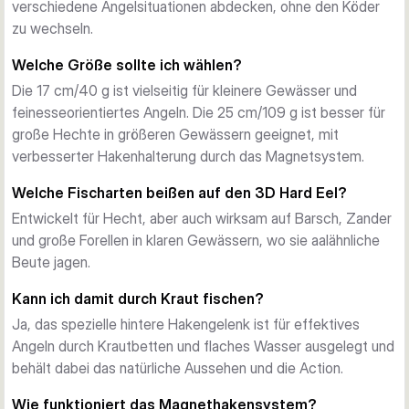
Verhalten des Köders sofort zu ändern. Verstelle die 
verschiedene Angelsituationen abdecken, ohne den Köder
Schwanzposition, um Auftrieb und Action zu kontrollieren:
zu wechseln.
Schwanz oben: Köder schwimmt nah an der Oberfläche mit 
Welche Größe sollte ich wählen?
breiten, erratischen Seitenbewegungen
Die 17 cm/40 g ist vielseitig für kleinere Gewässer und
Schwanz unten: Köder behält konstante Lauftiefe mit 
feinesseorientiertes Angeln. Die 25 cm/109 g ist besser für
kontrollierterer Action
große Hechte in größeren Gewässern geeignet, mit
Der lange Schwanz erzeugt ausgeprägtes Seitenwackeln, 
verbesserter Hakenhalterung durch das Magnetsystem.
während die kürzere Variante einen effektiven Slider 
ermöglicht.
Welche Fischarten beißen auf den 3D Hard Eel?
Magnethakenfixierung
Entwickelt für Hecht, aber auch wirksam auf Barsch, Zander
Die größere 25-cm-Version verfügt über ein 
und große Forellen in klaren Gewässern, wo sie aalähnliche
Doppelmagnetsystem, das den Bauchhaken sicher in 
Beute jagen.
Position hält und die Fangquote deutlich erhöht, ohne das 
natürliche Aussehen zu beeinträchtigen.
Kann ich damit durch Kraut fischen?
Mehrere Konfigurationen
Ja, das spezielle hintere Hakengelenk ist für effektives
In zwei Größen für unterschiedliche Gewässer und 
Angeln durch Krautbetten und flaches Wasser ausgelegt und
Hechtangel-Situationen verfügbar:
behält dabei das natürliche Aussehen und die Action.
17 cm / 40 g: Ideal für kleinere Gewässer und 
feinesseorientierte Präsentationen
Wie funktioniert das Magnethakensystem?