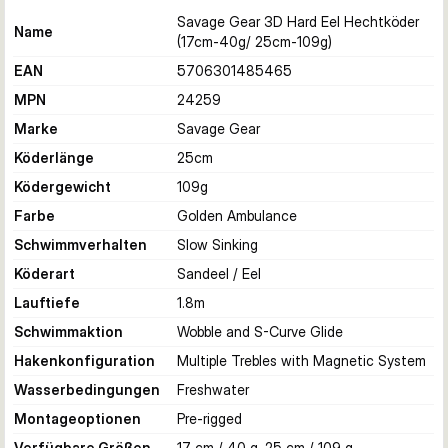
Savage Gear 3D Hard Eel Hechtköder
Name
(17cm-40g/ 25cm-109g)
EAN
5706301485465
MPN
24259
Marke
Savage Gear
Köderlänge
25
cm
Ködergewicht
109
g
Farbe
Golden Ambulance
Schwimmverhalten
Slow Sinking
Köderart
Sandeel / Eel
Lauftiefe
1.8
m
Schwimmaktion
Wobble and S-Curve Glide
Hakenkonfiguration
Multiple Trebles with Magnetic System
Wasserbedingungen
Freshwater
Montageoptionen
Pre-rigged
Verfügbare Größen
17 cm / 40 g, 25 cm / 109 g