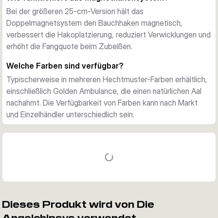
25 cm / 109 g: Vollständiger Raubfischmagnet für größere 
Bei der größeren 25-cm-Version hält das
Gewässer
Doppelmagnetsystem den Bauchhaken magnetisch,
Das hintere Hakengelenk ermöglicht effektives Fischen 
verbessert die Hakoplatzierung, reduziert Verwicklungen und
durch Kraut und im flachen Wasser ohne Leistungseinbußen.
erhöht die Fangquote beim Zubeißen.
Spezifikationen
Langsam sinkend, läuft bis 1,8 m tief. Mit Wettkampf-
Welche Farben sind verfügbar?
Qualitäts-Haken und Komponenten, austauschbaren 
Typischerweise in mehreren Hechtmuster-Farben erhältlich,
Schwanzoptionen und Korkenzieher-Schwanzaction.
einschließlich Golden Ambulance, die einen natürlichen Aal
nachahmt. Die Verfügbarkeit von Farben kann nach Markt
und Einzelhändler unterschiedlich sein.
Dieses Produkt wird von Die