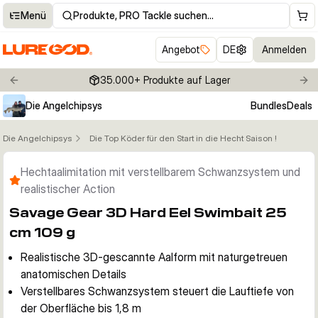
Menü
Produkte, PRO Tackle suchen…
Angebot
DE
Anmelden
35.000+ Produkte auf Lager
Previous slide
Nex
Die Angelchipsys
Bundles
Deals
Die Angelchipsys
Die Top Köder für den Start in die Hecht Saison !
Klicken um Zoom zu aktivieren
Hechtaalimitation mit verstellbarem Schwanzsystem und
realistischer Action
Savage Gear 3D Hard Eel Swimbait 25
cm 109 g
Realistische 3D-gescannte Aalform mit naturgetreuen
anatomischen Details
Verstellbares Schwanzsystem steuert die Lauftiefe von
der Oberfläche bis 1,8 m