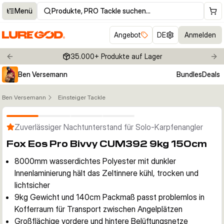
Menü
Produkte, PRO Tackle suchen…
Angebot
DE
Anmelden
35.000+ Produkte auf Lager
Previous slide
Nex
Ben Versemann
Bundles
Deals
Ben Versemann
Einsteiger Tackle
Klicken um Zoom zu aktivieren
Zuverlässiger Nachtunterstand für Solo-Karpfenangler
Fox Eos Pro Bivvy CUM392 9kg 150cm
8000mm wasserdichtes Polyester mit dunkler
Innenlaminierung hält das Zeltinnere kühl, trocken und
lichtsicher
9kg Gewicht und 140cm Packmaß passt problemlos in
Kofferraum für Transport zwischen Angelplätzen
Großflächige vordere und hintere Belüftungsnetze