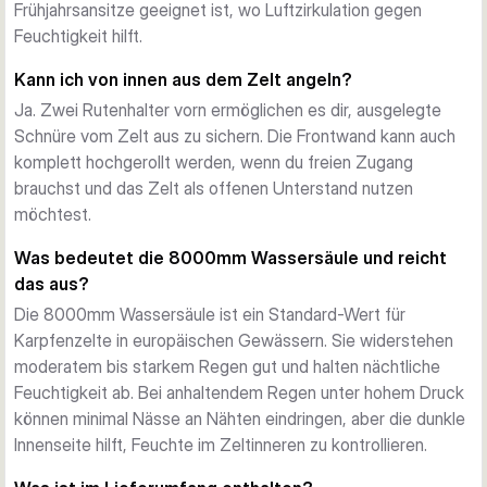
Frühjahrsansitze geeignet ist, wo Luftzirkulation gegen
Kleidung und Ausrüstung.
Feuchtigkeit hilft.
Aufbau und Transport
Gegossene Gelenke sorgen für sichere Rahmendichtigkeit 
Kann ich von innen aus dem Zelt angeln?
und Verbindung zu Vapour Caps (separat). Im Lieferumfang: 
Ja. Zwei Rutenhalter vorn ermöglichen es dir, ausgelegte
zwei Sturmstangen, Bodenplane, robuste Heringe und 
Schnüre vom Zelt aus zu sichern. Die Frontwand kann auch
Tragetasche. Transportlänge 140cm, Packgewicht 10,1kg.
komplett hochgerollt werden, wenn du freien Zugang
brauchst und das Zelt als offenen Unterstand nutzen
möchtest.
Was bedeutet die 8000mm Wassersäule und reicht
das aus?
Die 8000mm Wassersäule ist ein Standard-Wert für
Karpfenzelte in europäischen Gewässern. Sie widerstehen
moderatem bis starkem Regen gut und halten nächtliche
Feuchtigkeit ab. Bei anhaltendem Regen unter hohem Druck
können minimal Nässe an Nähten eindringen, aber die dunkle
Innenseite hilft, Feuchte im Zeltinneren zu kontrollieren.