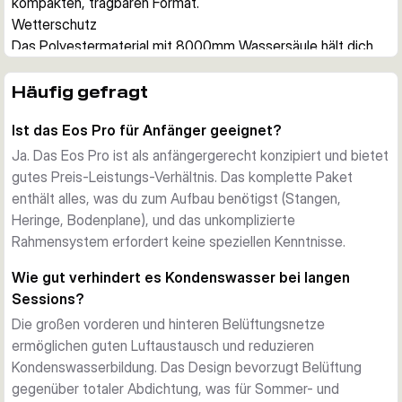
kompakten, tragbaren Format.
Wetterschutz
Das Polyestermaterial mit 8000mm Wassersäule hält dich 
bei Regen und Feuchtigkeit trocken. Die dunkle 
Innenlaminierung reduziert Lichteintritt, hält das Zeltinnere 
Häufig gefragt
auch bei Sonneneinstrahlung angenehm kühl und unterstützt 
Ist das Eos Pro für Anfänger geeignet?
deine Ruhe vor nächtlichen Ansitzen.
Belüftung und Kondensschutz
Ja. Das Eos Pro ist als anfängergerecht konzipiert und bietet
Große Belüftungsnetze vorn und hinten verhindern 
gutes Preis-Leistungs-Verhältnis. Das komplette Paket
Kondenswasserbildung bei langen Sessions. Die Zwei-
enthält alles, was du zum Aufbau benötigst (Stangen,
Wege-Klapptür mit integriertem Netz und wahlweise PVC 
Heringe, Bodenplane), und das unkomplizierte
oder Festpaneel gibt dir flexible Kontrolle über Frischluft und 
Rahmensystem erfordert keine speziellen Kenntnisse.
Privatsphäre je nach Bedarf.
Wie gut verhindert es Kondenswasser bei langen
Angeln und Komfort
Sessions?
Zwei Rutenhalter vorn ermöglichen Angeln mit ausgelegten 
Die großen vorderen und hinteren Belüftungsnetze
Schnüren direkt vom Zelt aus. Die Frontwand lässt sich 
ermöglichen guten Luftaustausch und reduzieren
komplett zurücklegen und nutzt das Zelt als offenen 
Kondenswasserbildung. Das Design bevorzugt Belüftung
Unterstand. Innennetztaschen halten Kleinmaterial 
gegenüber totaler Abdichtung, was für Sommer- und
griffbereit, und eine zentrale Aufhängeschlaufe trocknet 