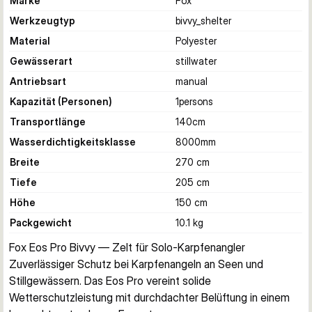
Marke
Fox
Werkzeugtyp
bivvy_shelter
Material
Polyester
Gewässerart
stillwater
Antriebsart
manual
Kapazität (Personen)
1
persons
Transportlänge
140
cm
Wasserdichtigkeitsklasse
8000
mm
Breite
270 cm
Tiefe
205 cm
Höhe
150 cm
Packgewicht
10.1 kg
Fox Eos Pro Bivvy — Zelt für Solo-Karpfenangler
Zuverlässiger Schutz bei Karpfenangeln an Seen und 
Stillgewässern. Das Eos Pro vereint solide 
Wetterschutzleistung mit durchdachter Belüftung in einem 