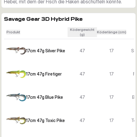
Hebel, mit dem der Fisch die Haken abschütteln könnte.
fangfertiger Swimbait in der gewählten Farbe geliefert.
Savage Gear 3D Hybrid Pike
Ködergewicht
Produkt
Köderlänge (cm)
(g)
17cm 47g Silver Pike
47
17
Sil
17cm 47g Firetiger
47
17
Fi
17cm 47g Blue Pike
47
17
Bl
17cm 47g Toxic Pike
47
17
To