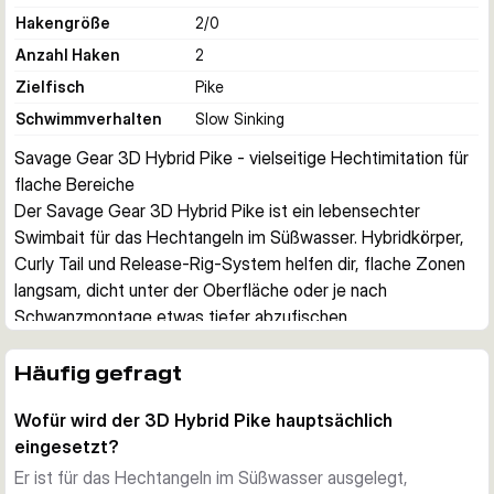
Hakengröße
2/0
Anzahl Haken
2
Zielfisch
Pike
Schwimmverhalten
Slow Sinking
Savage Gear 3D Hybrid Pike - vielseitige Hechtimitation für 
flache Bereiche
Der Savage Gear 3D Hybrid Pike ist ein lebensechter 
Swimbait für das Hechtangeln im Süßwasser. Hybridkörper, 
Curly Tail und Release-Rig-System helfen dir, flache Zonen 
langsam, dicht unter der Oberfläche oder je nach 
Schwanzmontage etwas tiefer abzufischen.
Realistische Silhouette
Der Köder nutzt 3D-gescannte Details und fotogedruckte 
Häufig gefragt
Dekore, um einen kleinen Hecht nachzuahmen. Diese 
Wofür wird der 3D Hybrid Pike hauptsächlich
natürliche Anmutung ist darauf ausgelegt, auch vorsichtige 
eingesetzt?
Räuber zum entschlossenen Biss zu bringen.
Anpassbares Laufverhalten
Er ist für das Hechtangeln im Süßwasser ausgelegt,