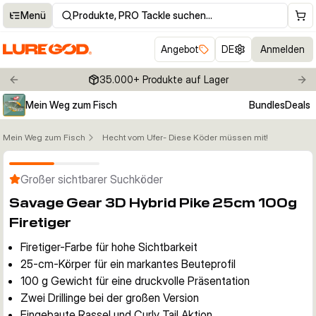
Menü
Produkte, PRO Tackle suchen…
Angebot
DE
Anmelden
35.000+ Produkte auf Lager
Previous slide
Nex
Mein Weg zum Fisch
Bundles
Deals
Mein Weg zum Fisch
Hecht vom Ufer- Diese Köder müssen mit!
Klicken um Zoom zu aktivieren
Großer sichtbarer Suchköder
Savage Gear 3D Hybrid Pike 25cm 100g
Firetiger
Firetiger-Farbe für hohe Sichtbarkeit
25-cm-Körper für ein markantes Beuteprofil
100 g Gewicht für eine druckvolle Präsentation
Zwei Drillinge bei der großen Version
Eingebaute Rassel und Curly Tail Aktion