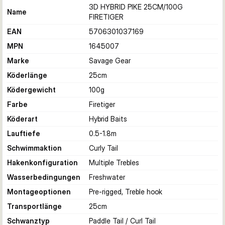
3D HYBRID PIKE 25CM/100G
Name
FIRETIGER
EAN
5706301037169
MPN
1645007
Marke
Savage Gear
Köderlänge
25
cm
Ködergewicht
100
g
Farbe
Firetiger
Köderart
Hybrid Baits
Lauftiefe
0.5-1.8
m
Schwimmaktion
Curly Tail
Hakenkonfiguration
Multiple Trebles
Wasserbedingungen
Freshwater
Montageoptionen
Pre-rigged, Treble hook
Transportlänge
25
cm
Schwanztyp
Paddle Tail / Curl Tail