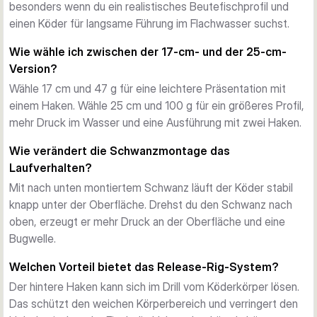
Der Curly Tail verändert die Aktion je nach Montage. Mit nach 
besonders wenn du ein realistisches Beutefischprofil und
unten montiertem Schwanz läuft der Köder stabil unter der 
einen Köder für langsame Führung im Flachwasser suchst.
Oberfläche. Mit nach oben gedrehtem Schwanz verdrängt er 
Wie wähle ich zwischen der 17-cm- und der 25-cm-
mehr Wasser dicht an der Oberfläche und erzeugt eine gut 
Version?
sichtbare Bugwelle.
Wähle 17 cm und 47 g für eine leichtere Präsentation mit
Für langsame Führung gemacht
einem Haken. Wähle 25 cm und 100 g für ein größeres Profil,
Das ist besonders nützlich, wenn Hechte vorsichtig sind 
mehr Druck im Wasser und eine Ausführung mit zwei Haken.
oder flach stehen. Der Köder lässt sich langsam führen, 
während der Schwanz weiter attraktiv arbeitet und die 
Wie verändert die Schwanzmontage das
eingebaute Rassel zusätzliche Reize setzt.
Laufverhalten?
Schutz durch Release Rig
Mit nach unten montiertem Schwanz läuft der Köder stabil
Das drehbare Release-Rig-System erlaubt es dem hinteren 
knapp unter der Oberfläche. Drehst du den Schwanz nach
Haken, sich im Drill vom Körper zu lösen. Das schützt den 
oben, erzeugt er mehr Druck an der Oberfläche und eine
weichen Schwanzbereich und verringert den Hebel, den der 
Bugwelle.
Fisch gegen den Köder nutzen kann.
Verfügbare Größen
Welchen Vorteil bietet das Release-Rig-System?
Die 17-cm-Version wiegt 47 g und ist mit einem Haken 
Der hintere Haken kann sich im Drill vom Köderkörper lösen.
ausgestattet. Die 25-cm-Version wiegt 100 g und ist mit 
Das schützt den weichen Körperbereich und verringert den
zwei Haken ausgestattet. Beide Versionen werden als 