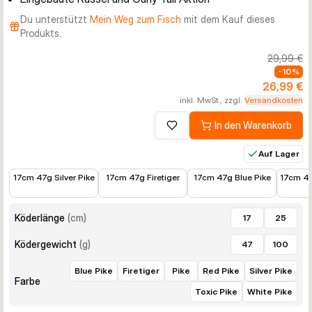
Du unterstützt
Mein Weg zum Fisch
mit dem Kauf dieses
Produkts.
29,99 €
-
10
%
26,99 €
inkl. MwSt., zzgl.
Versandkosten
In den Warenkorb
Zur Wunschliste hinzufügen
Auf Lager
17,99 €
17,99 €
17,99 €
17,99 
17cm 47g Silver Pike
17cm 47g Firetiger
17cm 47g Blue Pike
17cm 47
Köderlänge
(
cm
)
17
25
Ködergewicht
(
g
)
47
100
Blue Pike
Firetiger
Pike
Red Pike
Silver Pike
Farbe
Toxic Pike
White Pike