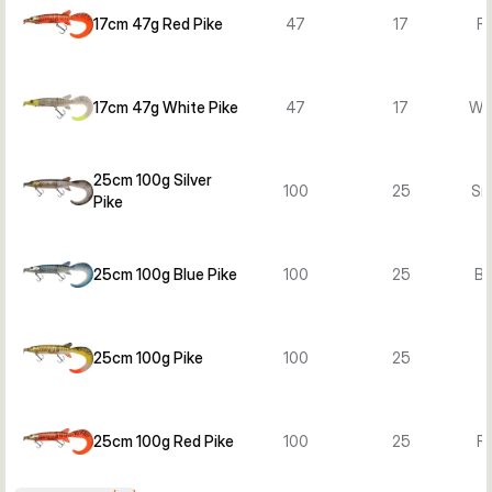
17cm 47g Red Pike
47
17
Re
17cm 47g White Pike
47
17
Whi
25cm 100g Silver
100
25
Sil
Pike
25cm 100g Blue Pike
100
25
Bl
25cm 100g Pike
100
25
25cm 100g Red Pike
100
25
Re