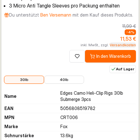
3 Micro Anti Tangle Sleeves pro Packung enthalten
Du unterstützt
Ben Versemann
mit dem Kauf dieses Produkts.
11,99 €
-
4
%
11,53 €
inkl. MwSt., zzgl.
Versandkosten
In den Warenkorb
Zur Wunschliste hinzufügen
Auf Lager
11,53 €
12,09 €
30lb
40lb
Edges Camo Heli-Clip Rigs 30lb
Name
Submerge 3pcs
EAN
5056808519782
MPN
CRT006
Marke
Fox
Schnurstärke
13.6
kg