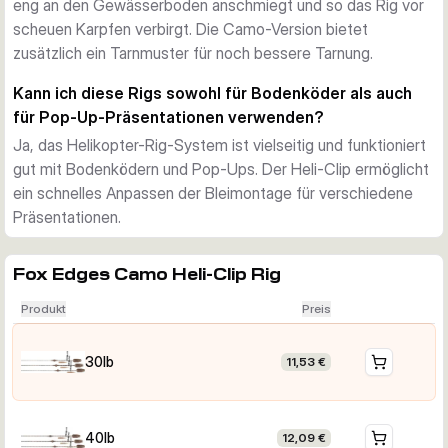
eng an den Gewässerboden anschmiegt und so das Rig vor
Karpfenangelbedingungen
scheuen Karpfen verbirgt. Die Camo-Version bietet
40 lb (18,14 kg)
 — für stärkere Hindernis- oder 
zusätzlich ein Tarnmuster für noch bessere Tarnung.
Krautsituationen, in denen mehr Festigkeit benötigt wird
Jede Packung enthält 3 Rigs.
Kann ich diese Rigs sowohl für Bodenköder als auch
für Pop-Up-Präsentationen verwenden?
Ja, das Helikopter-Rig-System ist vielseitig und funktioniert
gut mit Bodenködern und Pop-Ups. Der Heli-Clip ermöglicht
ein schnelles Anpassen der Bleimontage für verschiedene
Präsentationen.
Fox Edges Camo Heli-Clip Rig
Produkt
Preis
30lb
11,53 €
40lb
12,09 €