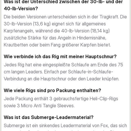
Was ist der Unterschied zwischen der 30-lb- und der
aufwendiges Knotenbinden oder zusätzliche Komponenten 
40-lb-Version?
nötig — einfach Blei einhängen und auswerfen.
Patentiertes Heli-Clip-System
Die beiden Versionen unterscheiden sich in der Tragkraft. Die
Die Rigs verfügen über Fox-eigene Leader Beads, Heli 
30-lb-Version (13,6 kg) eignet sich für allgemeines
Swivels und die patentierten Heli-Clips, die eine sichere 
Karpfenangeln, während die 40-lb-Version (18,14 kg)
Bleiverbindung mit zuverlässiger Abwurfmöglichkeit unter 
zusätzliche Stärke für das Angeln in Hindernisnähe,
Druck bieten. Drei Micro Anti Tangle Sleeves sind pro 
Krautbetten oder beim Fang größerer Karpfen bietet.
Packung enthalten, um stets saubere Präsentationen zu 
Wie verbinde ich das Rig mit meiner Hauptschnur?
gewährleisten.
Jedes Rig hat eine eingespleißte Schlaufe am Ende des 75
Tarndesign
cm langen Leaders. Einfach per Schlaufe-in-Schlaufe-
Die Camo-Optik lässt den Leader in verschiedenen 
Verbindung an die Hauptschnur oder den Leader knüpfen.
Gewässerumgebungen unauffällig erscheinen und verringert 
die Chance, scheue Karpfen zu vergrämen. Das Submerge-
Wie viele Rigs sind pro Packung enthalten?
Material legt sich bodennah ab und sorgt für eine diskrete 
Jede Packung enthält 3 gebrauchsfertige Heli-Clip-Rigs
Präsentation.
sowie 3 Micro Anti Tangle Sleeves.
Verfügbare Varianten
Das Rig ist in zwei Tragkraftstärken erhältlich, um 
Was ist das Submerge-Leadermaterial?
verschiedenen Angelsituationen gerecht zu werden:
Submerge ist ein sinkendes Leadermaterial von Fox, das sich
30 lb (13,6 kg)
 — geeignet für allgemeine 