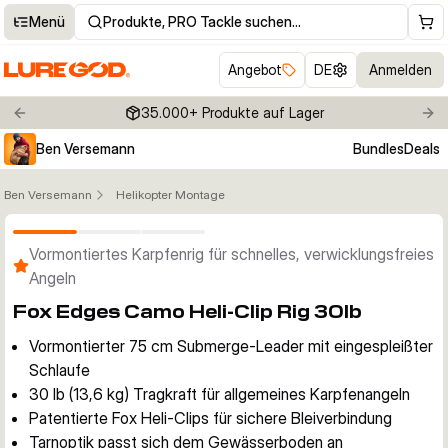
Menü
Produkte, PRO Tackle suchen…
Angebot
DE
Anmelden
35.000+ Produkte auf Lager
Previous slide
Nex
Ben Versemann
Bundles
Deals
Ben Versemann
Helikopter Montage
Klicken um Zoom zu aktivieren
Vormontiertes Karpfenrig für schnelles, verwicklungsfreies
Angeln
Fox Edges Camo Heli-Clip Rig 30lb
Vormontierter 75 cm Submerge-Leader mit eingespleißter
Schlaufe
30 lb (13,6 kg) Tragkraft für allgemeines Karpfenangeln
Patentierte Fox Heli-Clips für sichere Bleiverbindung
Tarnoptik passt sich dem Gewässerboden an