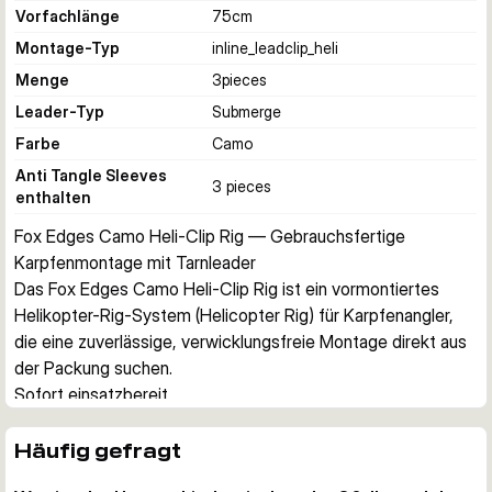
Vorfachlänge
75
cm
Montage-Typ
inline_leadclip_heli
Menge
3
pieces
Leader-Typ
Submerge
Farbe
Camo
Anti Tangle Sleeves
3 pieces
enthalten
Fox Edges Camo Heli-Clip Rig — Gebrauchsfertige 
Karpfenmontage mit Tarnleader
Das Fox Edges Camo Heli-Clip Rig ist ein vormontiertes 
Helikopter-Rig-System (Helicopter Rig) für Karpfenangler, 
die eine zuverlässige, verwicklungsfreie Montage direkt aus 
der Packung suchen.
Sofort einsatzbereit
Jedes Rig wird komplett montiert mit einem 75 cm langen 
Submerge-Leader geliefert, der eine eingespleißte Schlaufe 
Häufig gefragt
für die schnelle Verbindung mit der Hauptschnur besitzt. Kein 