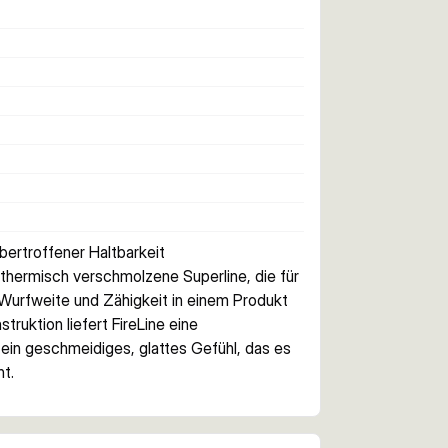
bertroffener Haltbarkeit
 thermisch verschmolzene Superline, die für 
, Wurfweite und Zähigkeit in einem Produkt 
ruktion liefert FireLine eine 
 ein geschmeidiges, glattes Gefühl, das es 
t.
Schnur, die 5-mal abriebfester ist als 
zu gewobenen Geflechten, die ausfransen 