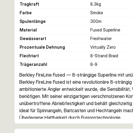
Tragkraft
8.3
kg
Farbe
Smoke
Spulenlänge
300
m
Material
Fused Superline
Gewässerart
Freshwater
Prozentuale Dehnung
Virtually Zero
Flechtart
8-Strand Braid
Trägeranzahl
8-9
Berkley FireLine Fused — 8-strängige Superline mit unü
Berkley FireLine Fused ist eine revolutionäre 8-strängig
ambitionierte Angler entwickelt wurde, die Sensibilität
benötigen. Mit seiner einzigartigen verschmolzenen Konst
unübertroffene Abriebfestigkeit und behält gleichzeitig
ideal für Spinnangeln, Baitcasten und Hechtangeln mach
Überlegene Haltbarkeit durch Fusionstechnologie
Das propriäre 8-strängige Fusionsverfahren erzeugt eine 
herkömmliche geflochtene Alternativen. Im Gegensatz 