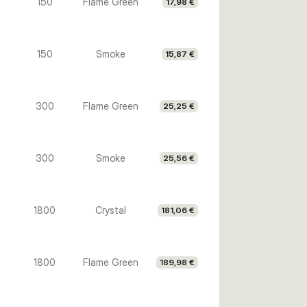
150
Flame Green
17,98 €
150
Smoke
15,87 €
300
Flame Green
25,25 €
300
Smoke
25,56 €
1800
Crystal
181,06 €
1800
Flame Green
189,98 €