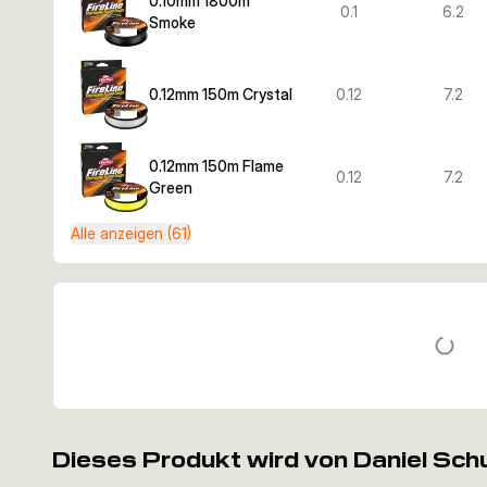
0.10mm 1800m
0.1
6.2
Smoke
0.12mm 150m Crystal
0.12
7.2
0.12mm 150m Flame
0.12
7.2
Green
Alle anzeigen (61)
Dieses Produkt wird von Daniel Sch