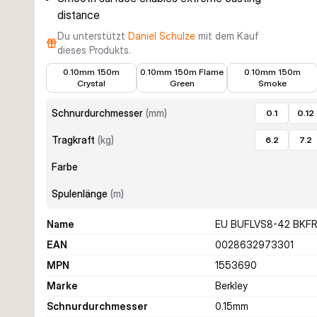
distance
Du unterstützt
Daniel Schulze
mit dem Kauf
dieses Produkts.
15,97 €
17,98 €
15,87 €
0.10mm 150m
0.10mm 150m Flame
0.10mm 150m
Crystal
Green
Smoke
Schnurdurchmesser
(
mm
)
0.1
0.12
Tragkraft
(
kg
)
6.2
7.2
Farbe
Spulenlänge
(
m
)
Name
EU BUFLVS8-42 BKF
EAN
0028632973301
MPN
1553690
Marke
Berkley
Schnurdurchmesser
0.15
mm