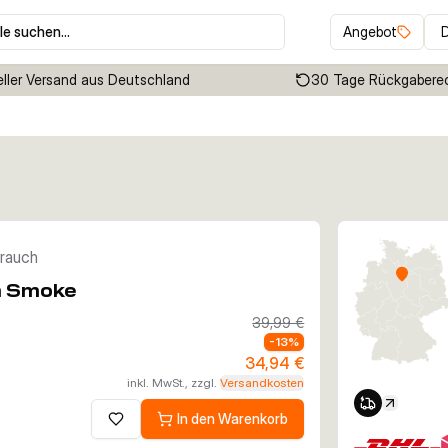
le suchen…
Angebot
ller Versand aus Deutschland
30 Tage Rückgabere
Klicken um Zoom zu aktivieren
rauch
m Smoke
39,99 €
-
13
%
34,94 €
inkl. MwSt., zzgl.
Versandkosten
In den Warenkorb
Zur Wunschliste hinzufügen