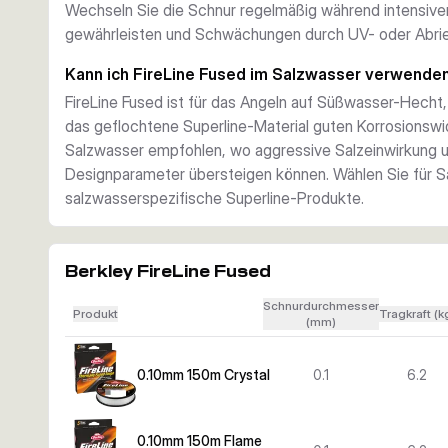
Wechseln Sie die Schnur regelmäßig während intensiver
gewährleisten und Schwächungen durch UV- oder Abrie
Kann ich FireLine Fused im Salzwasser verwende
FireLine Fused ist für das Angeln auf Süßwasser-Hecht
das geflochtene Superline-Material guten Korrosionswid
Salzwasser empfohlen, wo aggressive Salzeinwirkung 
Designparameter übersteigen können. Wählen Sie für
salzwasserspezifische Superline-Produkte.
Berkley FireLine Fused
Schnurdurchmesser
Produkt
Tragkraft (k
(mm)
0.10mm 150m Crystal
0.1
6.2
0.10mm 150m Flame