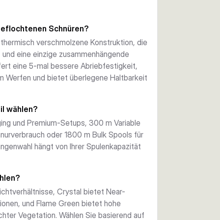
n die Fasern auf molekularer Ebene 
e Superline. Dies macht FireLine zu einer 
geflochtenen Schnüren?
turen, Vegetation und rauem Gelände angeln.
e thermisch verschmolzene Konstruktion, die
et und eine einzige zusammenhängende
omisse beim Gefühl eingehen können und 
fert eine 5-mal bessere Abriebfestigkeit,
sibilität. Sie werden selbst die kleinsten 
um Werfen und bietet überlegene Haltbarkeit
ite genießen, dank seiner glatten 
t unübertroffen und ermöglicht die 
er Zugfestigkeit.
il wählen?
gging und Premium-Setups, 300 m Variable
ging, 300 m Variable Spools für 
nurverbrauch oder 1800 m Bulk Spools für
sive Sessions passt sich FireLine Ihrem 
ängenwahl hängt von Ihrer Spulenkapazität
iedrig-sichtbarem Crystal oder 
asserbedingungen und Anglerpräferenzen 
ählen?
chtverhältnisse, Crystal bietet Near-
arsch und andere Raubfische aus. Sein Zero-
tionen, und Flame Green bietet hohe
 reaktionsschnellen Rollen und bietet 
chter Vegetation. Wählen Sie basierend auf