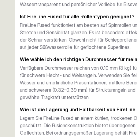
direkten Kontakt zu Köder und Ziel.
Wassertransparenz und persönlicher Vorliebe für Bissve
Ist FireLine Fused für alle Rollentypen geeignet?
FireLine Fused funktioniert am besten auf Spinnrollen 
Stretch und Sensibilität glänzen. Es ist besonders effe
der Schnur verstärken. Obwohl nicht für Schlepprollen
auf jeder Süßwasserrolle für geflochtene Superlines.
Wie wähle ich den richtigen Durchmesser für mei
Verfügbare Durchmesser reichen von 0,10 mm (3 kg) fü
für schwere Hecht- und Welsangeln. Verwenden Sie fei
Wasser und empfindliche Präsentationen, mittlere Bere
und schwerere (0,32–0,39 mm) für Strukturangeln und gr
gewählte Tragkraft unterstützen.
Wie ist die Lagerung und Haltbarkeit von FireLin
Lagern Sie FireLine Fused an einem kühlen, trockenen O
geschützt. Die Fusionskonstruktion bietet überlegenen
Geflechten. Bei ordnungsgemäßer Lagerung behält FireL