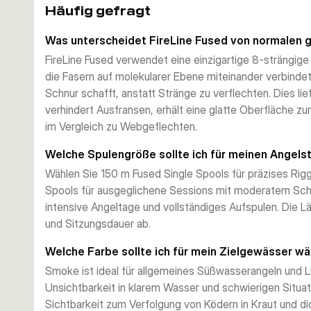
Häufig gefragt
oder sich trennen können, bindet die Fusionskonstruktio
zusammen und liefert eine zusammenhängende, langlebig
Was unterscheidet FireLine Fused von normalen 
kostengünstigen Wahl für Angler, die in felsigen Struk
FireLine Fused verwendet eine einzigartige 8-strängig
Sensibilität trifft Wurfleistung
die Fasern auf molekularer Ebene miteinander verbind
FireLine wurde für Angler entwickelt, die keine Kompr
Schnur schafft, anstatt Stränge zu verflechten. Dies lie
verbindet nahezu null Dehnung mit außergewöhnlicher Sen
verhindert Ausfransen, erhält eine glatte Oberfläche z
Bisse bemerken und gleichzeitig eine überlegene Wurfwe
im Vergleich zu Webgeflechten.
Oberfläche. Das Durchmesser-zu-Tragkraft-Verhältnis is
Verwendung dünnerer Durchmesser ohne Einbußen bei d
Welche Spulengröße sollte ich für meinen Angelst
Vielseitige Spulengrößen für jeden Angler
Wählen Sie 150 m Fused Single Spools für präzises Ri
Erhältlich in 150 m Fused Single Spools für Premium-Rig
Spools für ausgeglichene Sessions mit moderatem Sch
ausgewogene Leistung und 1800 m Bulk Spools für inten
intensive Angeltage und vollständiges Aufspulen. Die L
Angelsystem an. Wählen Sie zwischen straffer Smoke, n
und Sitzungsdauer ab.
hochsichtbarem Flame Green – jede für spezifische W
entwickelt.
Welche Farbe sollte ich für mein Zielgewässer w
Süßwasserleistung unter allen Bedingungen
Smoke ist ideal für allgemeines Süßwasserangeln und Li
FireLine Fused zeichnet sich beim Angeln auf Hecht, B
Unsichtbarkeit in klarem Wasser und schwierigen Situa
Stretch-Charakter passt perfekt zu schnellen Ruten und
Sichtbarkeit zum Verfolgung von Ködern in Kraut und di