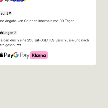
recht
163,94 €
15,97 €
17,96 €
e Angabe von Gründen innerhalb von 30 Tagen.
m 1800m
0.10mm 1800m
0.12mm 150m
0.12mm 150m Flame
 Green
Smoke
Crystal
Green
ahlungen
erden durch eine 256-Bit-SSL/TLS-Verschlüsselung nach
ard geschützt.