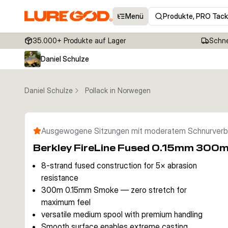
Menü
Produkte, PRO Tack
35.000+ Produkte auf Lager
Schne
Daniel Schulze
Daniel Schulze
Pollack in Norwegen
Ausgewogene Sitzungen mit moderatem Schnurverb
Berkley FireLine Fused 0.15mm 300
8-strand fused construction for 5× abrasion
resistance
300m 0.15mm Smoke — zero stretch for
maximum feel
versatile medium spool with premium handling
Smooth surface enables extreme casting