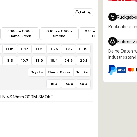
1 übrig
Rückgabe
25,25 €
25,56 €
181,06 €
189,98 €
Rücknahme ohn
0.10mm 300m
0.10mm 300m
0.10mm 1800m
0.10m
Flame Green
Smoke
Crystal
Flame
Sichere Z
0.15
0.17
0.2
0.25
0.32
0.39
Deine Daten w
Industriestand
8.3
10.7
13.9
18.4
24.6
29.1
Crystal
Flame Green
Smoke
150
1800
300
RLN VS.15mm 300M SMOKE