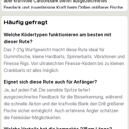
aber kraftvolle Carbonblank bietet ausgezeichnetes 
Feedack und zuverlässige Kraft beim Drillen größerer Fische.
Vielseitige Feinköder-Möglichkeiten
Mit 7-21g Wurfgewicht eignet sich diese Rute hervorragend 
Häufig gefragt
für Gummifische, kleine Hardbaits, Spinnerbaits, Vibrationen 
Welche Ködertypen funktionieren am besten mit
und verschiedene Finesse Rigs. Die sensible Spitze 
dieser Rute?
ermöglicht feinfühlige Bisserkennung auch bei vorsichtigen 
Raubfischen.
Das 7-21g Wurfgewicht macht diese Rute ideal für
Leicht und responsiv
Gummifische, kleine Hardbaits, Spinnerbaits, Vibrationen und
Mit nur 112g ist die Specter Finesse Spinning besonders 
Finesse Rigs. Von ultraleichten Finesse-Ködern bis zu kleinen
ermüdungsarm für lange Angeltage. Der schlanke 
Crankbaits ist alles möglich.
Carbonblank besticht durch sein elegantes Design ohne 
Eignet sich diese Rute auch für Anfänger?
dabei an Kraft zu sparen. Einstegringe aus rostfreiem Stahl 
Ja, auf jeden Fall. Die sensible Spitze liefert
mit Carbon-Cross-Wrap-Verstärkung bieten Langlebigkeit 
ausgezeichnetes Feedback für die Bisserkennung, während
und minimales Gewicht.
die schnelle Aktion und der kraftvolle Blank den Drill größerer
Ideal für beengte Platzverhältnisse
Fische sicher ermöglicht. Auch erfahrene Angler schätzen
Mit 215cm Länge ist diese Rute perfekt für Situationen, wo 
die Feinköder-Möglichkeiten.
Platz begrenzt ist. Ob vom Boot, an zugewachsenen 
Uferbereichen oder in engen Flussabschnitten – die 