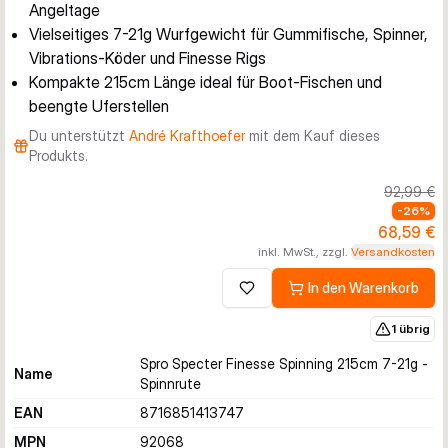
Angeltage
Vielseitiges 7-21g Wurfgewicht für Gummifische, Spinner,
Vibrations-Köder und Finesse Rigs
Kompakte 215cm Länge ideal für Boot-Fischen und
beengte Uferstellen
Du unterstützt
André Krafthoefer
mit dem Kauf dieses
Produkts.
92,99 €
-
26
%
68,59 €
inkl. MwSt., zzgl.
Versandkosten
In den Warenkorb
Zur Wunschliste hinzufügen
1 übrig
Spro Specter Finesse Spinning 215cm 7-21g -
Name
Spinnrute
EAN
8716851413747
MPN
92068