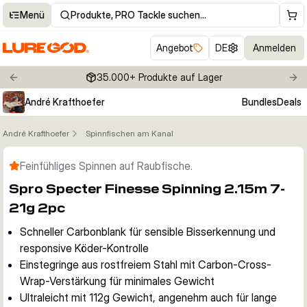
Menü
Produkte, PRO Tackle suchen…
Angebot
DE
Anmelden
35.000+ Produkte auf Lager
Previous slide
Nex
André Krafthoefer
Bundles
Deals
André Krafthoefer
Spinnfischen am Kanal
Klicken um Zoom zu aktivieren
Feinfühliges Spinnen auf Raubfische.
Spro Specter Finesse Spinning 2.15m 7-
21g 2pc
Schneller Carbonblank für sensible Bisserkennung und
responsive Köder-Kontrolle
Einstegringe aus rostfreiem Stahl mit Carbon-Cross-
Wrap-Verstärkung für minimales Gewicht
Ultraleicht mit 112g Gewicht, angenehm auch für lange