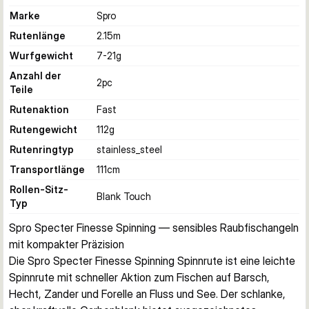
Marke
Spro
Rutenlänge
2.15
m
Wurfgewicht
7-21
g
Anzahl der
2
pc
Teile
Rutenaktion
Fast
Rutengewicht
112
g
Rutenringtyp
stainless_steel
Transportlänge
111
cm
Rollen-Sitz-
Blank Touch
Typ
Spro Specter Finesse Spinning — sensibles Raubfischangeln 
mit kompakter Präzision
Die Spro Specter Finesse Spinning Spinnrute ist eine leichte 
Spinnrute mit schneller Aktion zum Fischen auf Barsch, 
Hecht, Zander und Forelle an Fluss und See. Der schlanke, 