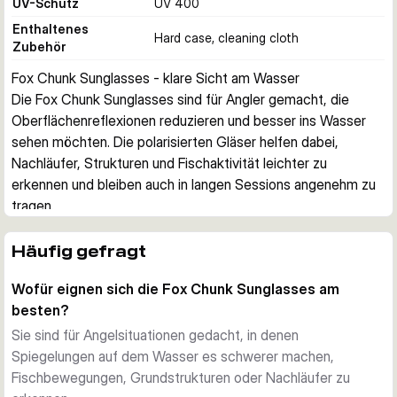
UV-Schutz
UV 400
Enthaltenes
Hard case, cleaning cloth
Zubehör
Fox Chunk Sunglasses - klare Sicht am Wasser
Die Fox Chunk Sunglasses sind für Angler gemacht, die 
Oberflächenreflexionen reduzieren und besser ins Wasser 
sehen möchten. Die polarisierten Gläser helfen dabei, 
Nachläufer, Strukturen und Fischaktivität leichter zu 
erkennen und bleiben auch in langen Sessions angenehm zu 
tragen.
Für den Angelalltag gemacht
Diese Brille passt zum Karpfenangeln, Raubfischangeln, 
Häufig gefragt
Forellenangeln und Meeresangeln. Rahmen und Gläser sind 
Wofür eignen sich die Fox Chunk Sunglasses am
auf den praktischen Einsatz am Ufer oder im Boot 
besten?
ausgelegt, wo wechselndes Licht und Spiegelungen die 
Augen schnell ermüden können.
Sie sind für Angelsituationen gedacht, in denen
Polarisierende TAC-Gläser
Spiegelungen auf dem Wasser es schwerer machen,
Die kratzfesten TAC-Gläser reduzieren Reflexionen auf der 
Fischbewegungen, Grundstrukturen oder Nachläufer zu