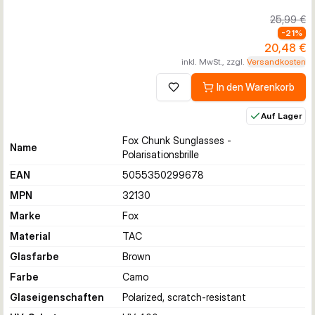
25,99 €
-
21
%
20,48 €
inkl. MwSt., zzgl.
Versandkosten
In den Warenkorb
Zur Wunschliste hinzufügen
Auf Lager
Fox Chunk Sunglasses -
Name
Polarisationsbrille
EAN
5055350299678
MPN
32130
Marke
Fox
Material
TAC
Glasfarbe
Brown
Farbe
Camo
Glaseigenschaften
Polarized, scratch-resistant