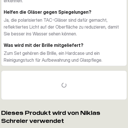
Wasseroberfläche und helfen dabei, tiefer ins Wasser zu 
erkennen.
sehen. So lassen sich Grundstrukturen, Hotspots und 
Helfen die Gläser gegen Spiegelungen?
Bewegungen von Fischen oft früher erkennen.
Ja, die polarisierten TAC-Gläser sind dafür gemacht,
UV-400-Schutz
reflektiertes Licht auf der Oberfläche zu reduzieren, damit
Der UV-400-Schutz bietet verlässlichen Schutz bei hellem 
Sie besser ins Wasser sehen können.
Licht. Das ist besonders an sonnigen Tagen, in langen 
Angelsessions und auf offenen Wasserflächen hilfreich, wo 
Was wird mit der Brille mitgeliefert?
starke Spiegelungen auftreten.
Zum Set gehören die Brille, ein Hardcase und ein
Mit Hardcase und Reinigungstuch
Reinigungstuch für Aufbewahrung und Glaspflege.
Fox liefert die Chunk Sunglasses mit einem Hardcase und 
einem Reinigungstuch. So lässt sich die Brille beim Transport 
besser schützen und zwischen den Einsätzen leichter 
sauber halten.
Dieses Produkt wird von Niklas
Schreier verwendet