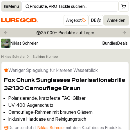
Menü
Produkte, PRO Tackle suchen…
Angebot
DE
Anmelden
35.000+ Produkte auf Lager
Previous slide
Nex
Niklas Schreier
Bundles
Deals
Niklas Schreier
Stalking Kombo
Klicken um Zoom zu aktivieren
Weniger Spiegelung für klareren Wasserblick
Fox Chunk Sunglasses Polarisationsbrille
32130 Camouflage Braun
Polarisierende, kratzfeste TAC-Gläser
UV-400-Augenschutz
Camouflage-Rahmen mit braunen Gläsern
Inklusive Hardcase und Reinigungstuch
Du unterstützt
Niklas Schreier
mit dem Kauf dieses Produkts.