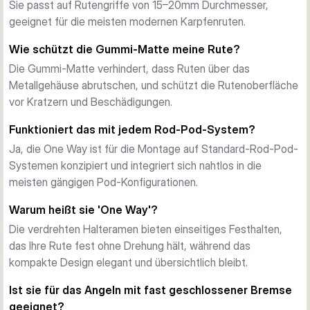
Ruten vor Beschädigungen während langer Angeltrips.
Sie passt auf Rutengriffe von 15–20mm Durchmesser,
Pod-Ready Design
geeignet für die meisten modernen Karpfenruten.
Montiert direkt auf Rod-Pod-Systemen mit kompaktem, 
Wie schützt die Gummi-Matte meine Rute?
elegantem Design. Passt sich nahtlos in Standard-Pod-
Die Gummi-Matte verhindert, dass Ruten über das
Setups ein, ohne viel Platz zu beanspruchen.
Metallgehäuse abrutschen, und schützt die Rutenoberfläche
Positiver Halt
vor Kratzern und Beschädigungen.
Verdrehte Halteramen sperren Ruten fest, ohne die 
Rutenoberfläche zu beschädigen. Die sichere Montage 
Funktioniert das mit jedem Rod-Pod-System?
ermöglicht präzise Bremskontrolle – entscheidend beim 
Ja, die One Way ist für die Montage auf Standard-Rod-Pod-
Zielangeln auf große Karpfen.
Systemen konzipiert und integriert sich nahtlos in die
meisten gängigen Pod-Konfigurationen.
Warum heißt sie 'One Way'?
Die verdrehten Halteramen bieten einseitiges Festhalten,
das Ihre Rute fest ohne Drehung hält, während das
kompakte Design elegant und übersichtlich bleibt.
Ist sie für das Angeln mit fast geschlossener Bremse
geeignet?