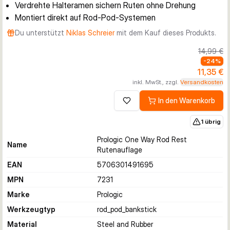
Verdrehte Halteramen sichern Ruten ohne Drehung
Montiert direkt auf Rod-Pod-Systemen
Du unterstützt
Niklas Schreier
mit dem Kauf dieses Produkts.
14,99 €
-
24
%
11,35 €
inkl. MwSt., zzgl.
Versandkosten
In den Warenkorb
Zur Wunschliste hinzufügen
1 übrig
Prologic One Way Rod Rest
Name
Rutenauflage
EAN
5706301491695
MPN
7231
Marke
Prologic
Werkzeugtyp
rod_pod_bankstick
Material
Steel and Rubber