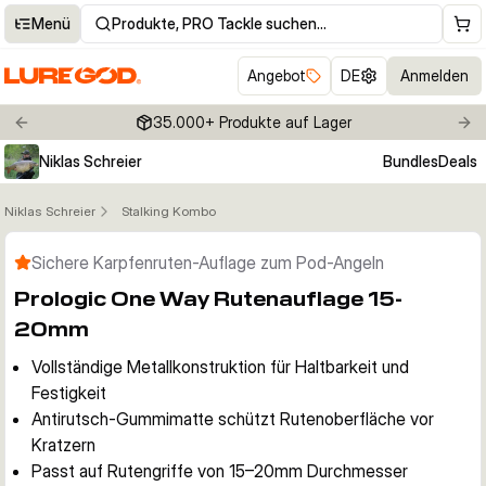
Menü
Produkte, PRO Tackle suchen…
Angebot
DE
Anmelden
35.000+ Produkte auf Lager
Previous slide
Nex
Niklas Schreier
Bundles
Deals
Niklas Schreier
Stalking Kombo
Klicken um Zoom zu aktivieren
Sichere Karpfenruten-Auflage zum Pod-Angeln
Prologic One Way Rutenauflage 15-
20mm
Vollständige Metallkonstruktion für Haltbarkeit und
Festigkeit
Antirutsch-Gummimatte schützt Rutenoberfläche vor
Kratzern
Passt auf Rutengriffe von 15–20mm Durchmesser