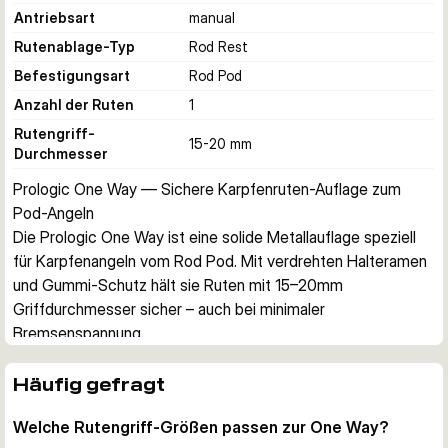
Antriebsart
manual
Rutenablage-Typ
Rod Rest
Befestigungsart
Rod Pod
Anzahl der Ruten
1
Rutengriff-
15-20 mm
Durchmesser
Prologic One Way — Sichere Karpfenruten-Auflage zum 
Pod-Angeln
Die Prologic One Way ist eine solide Metallauflage speziell 
für Karpfenangeln vom Rod Pod. Mit verdrehten Halteramen 
und Gummi-Schutz hält sie Ruten mit 15–20mm 
Griffdurchmesser sicher – auch bei minimaler 
Bremsenspannung.
Langlebige Metallkonstruktion
Das vollständige Metallgehäuse mit rutschfestem 
Häufig gefragt
Innenbereich bietet einen festen Halt. Eine schützende 
Welche Rutengriff-Größen passen zur One Way?
Gummi-Matte verhindert Abrutschen und schützt wertvollen 