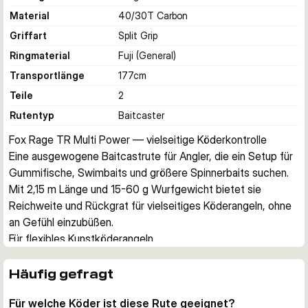
Material
40/30T Carbon
Griffart
Split Grip
Ringmaterial
Fuji (General)
Transportlänge
177
cm
Teile
2
Rutentyp
Baitcaster
Fox Rage TR Multi Power — vielseitige Köderkontrolle
Eine ausgewogene Baitcastrute für Angler, die ein Setup für 
Gummifische, Swimbaits und größere Spinnerbaits suchen. 
Mit 2,15 m Länge und 15-60 g Wurfgewicht bietet sie 
Reichweite und Rückgrat für vielseitiges Köderangeln, ohne 
an Gefühl einzubüßen.
Für flexibles Kunstköderangeln
Der Blank auf Kohlefaserbasis ist leicht und reaktionsschnell, 
bleibt aber kräftig genug für saubere Anhiebe und die 
Häufig gefragt
Kontrolle im Drill.
Für welche Köder ist diese Rute geeignet?
Praxisnahe Ausstattung