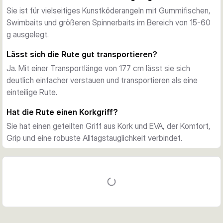
Die Rute kommt mit geteiltem Kork- und EVA-Griff, Fuji-
Sie ist für vielseitiges Kunstköderangeln mit Gummifischen,
Beringung, abnehmbarem Hakenhalter und einer kompakten 
Swimbaits und größeren Spinnerbaits im Bereich von 15-60
Transportlänge für einfachen Transport.
g ausgelegt.
Für den Alltags-Einsatz auf Räubern
Lässt sich die Rute gut transportieren?
Eine unkomplizierte Baitcastrute für Angler, die an Fluss, 
Ja. Mit einer Transportlänge von 177 cm lässt sie sich
See, vom Ufer oder Boot eine zuverlässige und vielseitige 
deutlich einfacher verstauen und transportieren als eine
Lösung suchen.
einteilige Rute.
Hat die Rute einen Korkgriff?
Sie hat einen geteilten Griff aus Kork und EVA, der Komfort,
Grip und eine robuste Alltagstauglichkeit verbindet.