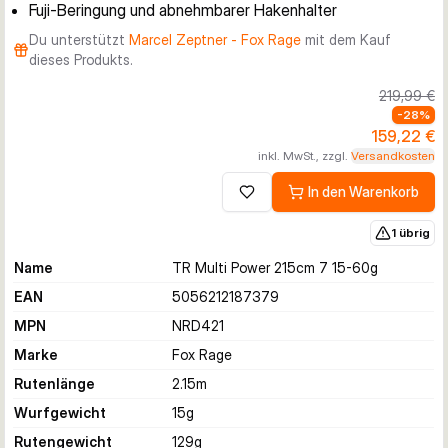
Fuji-Beringung und abnehmbarer Hakenhalter
Du unterstützt
Marcel Zeptner - Fox Rage
mit dem Kauf
dieses Produkts.
219,99 €
-
28
%
159,22 €
inkl. MwSt., zzgl.
Versandkosten
In den Warenkorb
Zur Wunschliste hinzufügen
1 übrig
Name
TR Multi Power 215cm 7 15-60g
EAN
5056212187379
MPN
NRD421
Marke
Fox Rage
Rutenlänge
2.15
m
Wurfgewicht
15
g
Rutengewicht
129
g