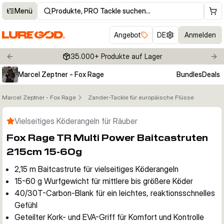
Menü
Produkte, PRO Tackle suchen…
Angebot
DE
Anmelden
35.000+ Produkte auf Lager
Previous slide
Nex
Marcel Zeptner - Fox Rage
Bundles
Deals
Marcel Zeptner - Fox Rage
Zander-Tackle für europäische Flüsse
Klicken um Zoom zu aktivieren
Vielseitiges Köderangeln für Räuber
Fox Rage TR Multi Power Baitcastruten
215cm 15-60g
2,15 m Baitcastrute für vielseitiges Köderangeln
15-60 g Wurfgewicht für mittlere bis größere Köder
40/30T-Carbon-Blank für ein leichtes, reaktionsschnelles
Gefühl
Geteilter Kork- und EVA-Griff für Komfort und Kontrolle