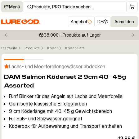
Menü
Produkte, PRO Tackle suchen…
Angebot
DE
Anmelden
35.000+ Produkte auf Lager
Previous slide
Nex
Startseite
Produkte
Köder
Köder-Sets
Klicken um Zoom zu aktivieren
Lachs- und Meerforellengewässer abdecken
DAM Salmon Köderset 2 9cm 40–45g
Assorted
Fünf Blinker für das Angeln auf Lachs und Meerforelle
Gemischte klassische Erfolgsfarben
9 cm Köderlänge mit 40-45 g Gewichtsbereich
Für Süß- und Salzwasser geeignet
Köderbox für Aufbewahrung und Transport enthalten
13,99 €