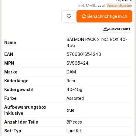
inkl. MwSt., zzgl.
Versandkosten
Benachrichtige mich
Zur Wunschliste hinzufügen
Ausverkauft
SALMON PACK 2 INC. BOX 40-
Name
45G
EAN
5706301654243
MPN
SVS65424
Marke
DAM
Köderlänge
9
cm
Ködergewicht
40-45
g
Farbe
Assorted
Aufbewahrungsbox
true
inklusive
Anzahl der Teile
5
Pieces
Set-Typ
Lure Kit