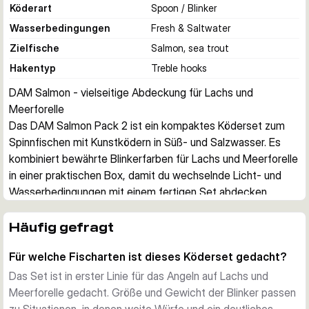
Köderart
Spoon / Blinker
Wasserbedingungen
Fresh & Saltwater
Zielfische
Salmon, sea trout
Hakentyp
Treble hooks
DAM Salmon - vielseitige Abdeckung für Lachs und 
Meerforelle
Das DAM Salmon Pack 2 ist ein kompaktes Köderset zum 
Spinnfischen mit Kunstködern in Süß- und Salzwasser. Es 
kombiniert bewährte Blinkerfarben für Lachs und Meerforelle 
in einer praktischen Box, damit du wechselnde Licht- und 
Wasserbedingungen mit einem fertigen Set abdecken 
kannst.
Für unterschiedliche Gewässer gemacht
Häufig gefragt
Dieses Set richtet sich an Angler, die in Süß- und Salzwasser 
Für welche Fischarten ist dieses Köderset gedacht?
fischen. Die enthaltenen Blinker sind für den vielseitigen 
Einsatz ausgewählt und damit eine praktische Lösung für 
Das Set ist in erster Linie für das Angeln auf Lachs und
Ufersessions, das Flussangeln sowie mobile Touren auf 
Meerforelle gedacht. Größe und Gewicht der Blinker passen
Lachs und Meerforelle.