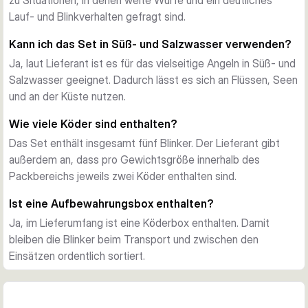
zu Situationen, in denen weite Würfe und ein deutliches
Bewährte Blinkerauswahl
Lauf- und Blinkverhalten gefragt sind.
Das Pack enthält fünf Blinker in klassischen Erfolgsfarben. 
Kann ich das Set in Süß- und Salzwasser verwenden?
Mit 9 cm Köderlänge und Gewichten im Bereich von 40-45 
Ja, laut Lieferant ist es für das vielseitige Angeln in Süß- und
g eignet sich das Set für Situationen, in denen du weite 
Salzwasser geeignet. Dadurch lässt es sich an Flüssen, Seen
Würfe, einen stabilen Lauf und ein deutliches Reizbild für 
und an der Küste nutzen.
wandernde Räuber brauchst.
Sofort einsatzbereit mit Köderbox
Wie viele Köder sind enthalten?
Jeder Blinker ist mit scharfen Drillingen ausgestattet, zudem 
Das Set enthält insgesamt fünf Blinker. Der Lieferant gibt
wird das Set mit einer Köderbox für Aufbewahrung und 
außerdem an, dass pro Gewichtsgröße innerhalb des
Transport geliefert. So bleibt die Auswahl sauber sortiert und 
Packbereichs jeweils zwei Köder enthalten sind.
direkt für den nächsten Einsatz griffbereit.
Gute Wahl für Lachs und Meerforelle
Ist eine Aufbewahrungsbox enthalten?
Wenn du ein unkompliziertes Blinkerset für das Angeln auf 
Ja, im Lieferumfang ist eine Köderbox enthalten. Damit
Lachs und Meerforelle suchst, bietet dir dieses Set mehrere 
bleiben die Blinker beim Transport und zwischen den
passende Optionen in einer Packung. Es ist besonders 
Einsätzen ordentlich sortiert.
praktisch für Angler, die verlässliche Farben und eine 
einfache Mitnahme-Lösung möchten.