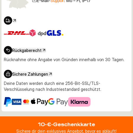
E-Mail-
Support
Mo – Fr, 9–17
die Hecht und Zander mit kontrollierter, natürlicher 
Köderbewegung ansprechen möchten.
Rückgaberecht
Rücknahme ohne Angabe von Gründen innerhalb von 30 Tagen.
Sichere Zahlungen
Deine Daten werden durch eine 256-Bit-SSL/TLS-
Verschlüsselung nach Industriestandard geschützt.
10-€-Geschenkkarte
Sichere dir dein exklusives Angebot, bevor es abläuft!