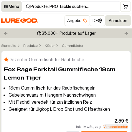
Menü
Produkte, PRO Tackle suchen…
Angebot
DE
Anmelden
35.000+ Produkte auf Lager
Previous slide
Nex
Startseite
Produkte
Köder
Gummiköder
Klicken um Zoom zu aktivieren
Dezenter Gummifisch für Raubfische
Fox Rage Forktail Gummifische 18cm
Lemon Tiger
18cm Gummifisch für das Raubfischangeln
Gabelschwanz mit langem Nachschwingen
Mit Fischöl veredelt für zusätzlichen Reiz
Geeignet für Jigkopf, Drop Shot und Offsethaken
2,59 €
inkl. MwSt., zzgl.
Versandkosten