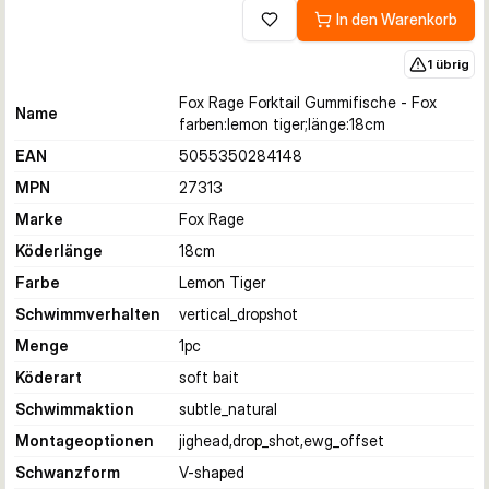
In den Warenkorb
Zur Wunschliste hinzufügen
1 übrig
Fox Rage Forktail Gummifische - Fox
Name
farben:lemon tiger;länge:18cm
EAN
5055350284148
MPN
27313
Marke
Fox Rage
Köderlänge
18
cm
Farbe
Lemon Tiger
Schwimmverhalten
vertical_dropshot
Menge
1
pc
Köderart
soft bait
Schwimmaktion
subtle_natural
Montageoptionen
jighead,drop_shot,ewg_offset
Schwanzform
V-shaped