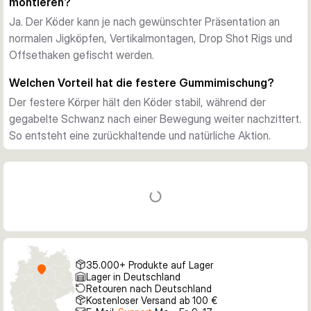
montieren?
eigentliche Aktion übernimmt. Das ist besonders praktisch 
Ja. Der Köder kann je nach gewünschter Präsentation an
für kontrollierte Vertikaltechniken, Softjerken oder das 
normalen Jigköpfen, Vertikalmontagen, Drop Shot Rigs und
Fischen am klassischen Jigkopf.
Offsethaken gefischt werden.
Mit Fischöl veredelt
Der Köder ist mit echtem Fischöl verfeinert und bietet damit 
Welchen Vorteil hat die festere Gummimischung?
einen zusätzlichen Reiz, wenn Räuber den Köder länger 
Der festere Körper hält den Köder stabil, während der
inspizieren. Zusammen mit der feinen Maserung entsteht ein 
gegabelte Schwanz nach einer Bewegung weiter nachzittert.
glaubwürdiger Beutefisch-Eindruck unter Wasser.
So entsteht eine zurückhaltende und natürliche Aktion.
Vielseitig zu montieren
Der Forktail lässt sich an normalen Jigköpfen, in 
Vertikalmontagen, am Drop Shot Rig oder am Offsethaken 
fischen, wenn eine etwas hängerärmere Präsentation 
gefragt ist. Damit ist die Serie eine praktische Wahl für 
Angler, die einen Gummifisch für mehrere Finesse-Methoden 
suchen.
Wofür die Serie gedacht ist
35.000+ Produkte auf Lager
Die Fox Rage Forktail Reihe steht insgesamt für subtile 
Lager in Deutschland
Retouren nach Deutschland
Schwanzaktion, realistisches Profil und flexible 
Kostenloser Versand ab 100 €
Montagemöglichkeiten. Sie richtet sich an Raubfischangler, 