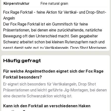
Körperstruktur
Fine natural grain
Fox Rage Forktail - feine Aktion für Vertikal- und Drop-Shot-
Angeln
Der Fox Rage Forktail ist ein Gummifisch für feine 
Präsentationen, bei denen eine zurückhaltende, natürliche 
Bewegung oft den Unterschied macht. Sein gegabelter 
Schwanz arbeitet schon bei kleinen Rutenzupfern nach und 
passt damit sehr gut zu Vertikalangeln, Drop Shot Montagen 
und leicht geführten Jig-Präsentationen.
Natürliche Aktion mit schlankem Profil
Häufig gefragt
Der Köder kombiniert einen fischähnlichen Körper mit einem 
Für welche Angelmethoden eignet sich der Fox Rage
gegabelten Schwanz, der nach der Bewegung weiter zittert. 
Forktail besonders?
So entsteht eine dezente Folgeaktion, die besonders bei 
vorsichtigen Räubern und in Situationen mit wenig 
Er eignet sich besonders für Vertikalangeln, Drop Shot
aggressiver Köderführung überzeugt.
Präsentationen und leicht geführte Jig-Montagen, bei denen
Fester Körper, kontrollierte Führung
eine dezente Schwanzaktion wichtig ist.
Fox Rage setzt hier auf eine festere Gummimischung. 
Kann ich den Forktail an verschiedenen Haken
Dadurch bleibt der Körper stabil, während der Schwanz die 