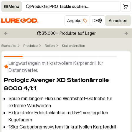
Menü
Produkte, PRO Tackle suchen…
Angebot
DE
Anmelden
35.000+ Produkte auf Lager
Previous slide
Nex
Startseite
Produkte
Rollen
Stationärrollen
Klicken um Zoom zu aktivieren
Langwurfangeln mit kraftvollem Karpfendrill für
Distanzwerfer.
Prologic Avenger XD Stationärrolle
8000 4,1:1
Spule mit langem Hub und Wormshaft-Getriebe für
extreme Wurfweiten
Extra starke Edelstahlachse mit 5+1 versiegelten
Kugellagern
18kg Carbonbremssystem für kraftvollen Karpfendrill