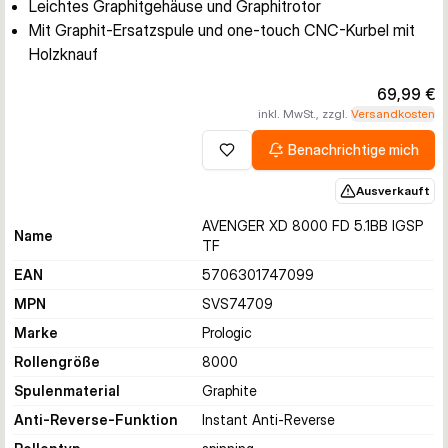
Leichtes Graphitgehäuse und Graphitrotor
Mit Graphit-Ersatzspule und one-touch CNC-Kurbel mit
Holzknauf
69,99 €
inkl. MwSt., zzgl.
Versandkosten
Benachrichtige mich
Zur Wunschliste hinzufügen
Ausverkauft
AVENGER XD 8000 FD 5.1BB IGSP
Name
TF
EAN
5706301747099
MPN
SVS74709
Marke
Prologic
Rollengröße
8000
Spulenmaterial
Graphite
Anti-Reverse-Funktion
Instant Anti-Reverse