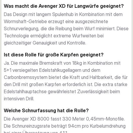
Was macht die Avenger XD für Langwürfe geeignet?
Edelstahlhauptachse, 5+1 versiegelten Edelstahlkugellagern 
und einem Carbonbremssystem, das enorme Kraftreserven 
Das Design mit langem Spulenhub in Kombination mit dem
beim Drill mit großen Karpfen bietet. Das Graphitgehäuse 
Wormshaft-Getriebe erzeugt eine ausgezeichnete
und der Rotor halten das Gewicht niedrig und bewahren 
Schnurverlegung, die die Reibung beim Wurf minimiert. Diese
gleichzeitig die Stabilität.
Technologie ermöglicht extreme Wurfweiten bei
Hochwertige Ausstattung
gleichzeitiger Genauigkeit und Kontrolle.
Instante Anti-Reversierung sorgt für schnelle Hakensetzung. 
Ist diese Rolle für große Karpfen geeignet?
Die one-touch CNC-Kurbel mit Holzknauf bietet 
Ja. Die maximale Bremskraft von 18kg in Kombination mit
komfortable Kurbelwirkung, und die Graphit-Ersatzspule 
5+1 versiegelten Edelstahlkugellagern und dem
ermöglicht schnelle Rollenwechsel. Das Wormshaft-
Carbonbremssystem bietet die Kraft und Haltbarkeit, die für
Getriebe sorgt für präzise Schnurverlegung und lange, 
den Drill mit großen Karpfen erforderlich ist. Die extra starke
präzise Würfe.
Edelstahlhauptachse gewährleistet Zuverlässigkeit beim
Spezifikationen
intensiven Drill.
Mit 4,1:1 Übersetzung und 18kg Maximalbremskraft bewältigt 
die Avenger XD die Anforderungen des europäischen 
Welche Schnurfassung hat die Rolle?
Karpfenangeln. Die Rolle fasst 330m 0,45mm-Schnur und 
Die Avenger XD 8000 fasst 330 Meter 0,45mm-Monofile.
hat einen Schnureinzug von 94cm pro Kurbelumdrehung.
Die Schnureinzugsrate beträgt 94cm pro Kurbelumdrehung