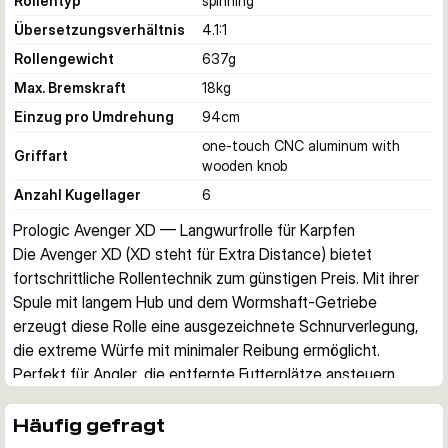
Rollentyp
spinning
Übersetzungsverhältnis
4.1:1
Rollengewicht
637
g
Max. Bremskraft
18
kg
Einzug pro Umdrehung
94
cm
one-touch CNC aluminum with
Griffart
wooden knob
Anzahl Kugellager
6
Prologic Avenger XD — Langwurfrolle für Karpfen
Die Avenger XD (XD steht für Extra Distance) bietet 
fortschrittliche Rollentechnik zum günstigen Preis. Mit ihrer 
Spule mit langem Hub und dem Wormshaft-Getriebe 
erzeugt diese Rolle eine ausgezeichnete Schnurverlegung, 
die extreme Würfe mit minimaler Reibung ermöglicht. 
Perfekt für Angler, die entfernte Futterplätze ansteuern 
möchten.
Robuste Konstruktion
Häufig gefragt
Die Rolle ist robust gebaut mit extra starker 