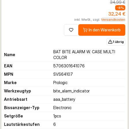
34,99 €
-
8
%
32,24 €
inkl. MwSt., zzgl.
Versandkosten
In den Warenkorb
Zur Wunschliste hinzufügen
1 übrig
BAT BITE ALARM W. CASE MULTI
Name
COLOR
EAN
5706301641076
MPN
SVS64107
Marke
Prologic
Werkzeugtyp
bite_alarm_indicator
Antriebsart
aaa_battery
Bissanzeiger-Typ
Electronic
Setgröße
1
pcs
Lautstärkestufen
6