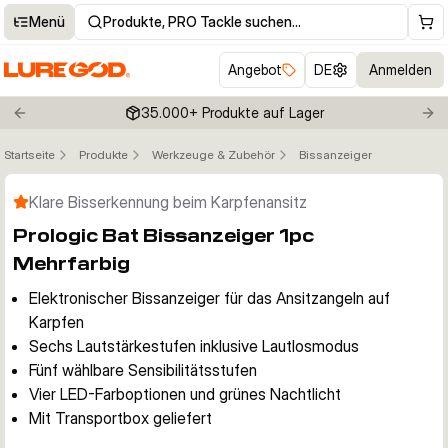
Menü
Produkte, PRO Tackle suchen…
Angebot
DE
Anmelden
35.000+ Produkte auf Lager
Previous slide
Nex
Startseite
Produkte
Werkzeuge & Zubehör
Bissanzeiger
Klicken um Zoom zu aktivieren
Klare Bisserkennung beim Karpfenansitz
Prologic Bat Bissanzeiger 1pc
Mehrfarbig
Elektronischer Bissanzeiger für das Ansitzangeln auf
Karpfen
Sechs Lautstärkestufen inklusive Lautlosmodus
Fünf wählbare Sensibilitätsstufen
Vier LED-Farboptionen und grünes Nachtlicht
Mit Transportbox geliefert