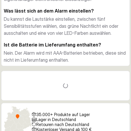
Akustische und optische Anzeige
Was lässt sich an dem Alarm einstellen?
Sechs Lautstärkestufen inklusive Lautlosmodus helfen dir, 
Du kannst die Lautstärke einstellen, zwischen fünf
den Alarm an ruhige Nächte oder belebte Plätze anzupassen. 
Sensibilitätsstufen wählen, das grüne Nachtlicht ein oder
Das LED-System bietet vier wählbare Farben, das integrierte 
ausschalten und eine von vier LED-Farben auswählen.
grüne Nachtlicht verbessert die Sichtbarkeit nach Einbruch 
der Dunkelheit.
Ist die Batterie im Lieferumfang enthalten?
Für längere Ansitze abgestimmt
Nein. Der Alarm wird mit AAA-Batterien betrieben, diese sind
Mit fünf Sensibilitätsstufen lässt sich der Bat Bissanzeiger 
nicht im Lieferumfang enthalten.
auf unterschiedliche Bedingungen und Angelstile einstellen. 
Geliefert wird er mit einer Transportbox, die das Gerät 
zwischen den Einsätzen schützt.
35.000+ Produkte auf Lager
Lager in Deutschland
Retouren nach Deutschland
Kostenloser Versand ab 100 €