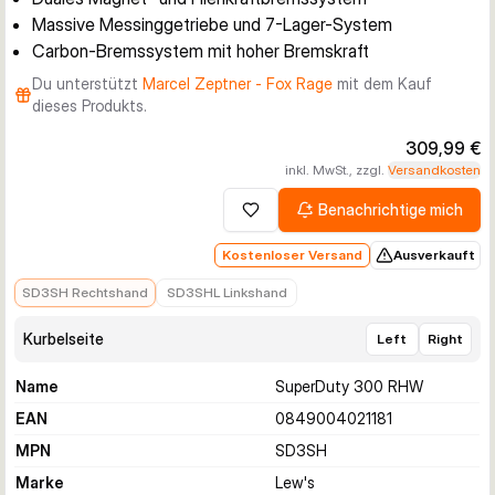
Massive Messinggetriebe und 7-Lager-System
Carbon-Bremssystem mit hoher Bremskraft
Du unterstützt
Marcel Zeptner - Fox Rage
mit dem Kauf
dieses Produkts.
309,99 €
inkl. MwSt., zzgl.
Versandkosten
Benachrichtige mich
Zur Wunschliste hinzufügen
Kostenloser Versand
Ausverkauft
309,99 €
279,99 €
SD3SH Rechtshand
SD3SHL Linkshand
Kurbelseite
Left
Right
Name
SuperDuty 300 RHW
EAN
0849004021181
MPN
SD3SH
Marke
Lew's