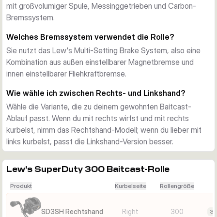
mit großvolumiger Spule, Messinggetrieben und Carbon-
Bedingungen präzise Würfe verlangen.
Bremssystem.
Kraft und Handling
Der gebogene 100-mm-Aluminiumgriff mit großen Winn-Dri-
Welches Bremssystem verwendet die Rolle?
Tac-Knobs vermittelt viel Hebel und sicheren Halt beim 
Sie nutzt das Lew's Multi-Setting Brake System, also eine
Einholen schwerer Montagen. Der versenkbare Speed 
Kombination aus außen einstellbarer Magnetbremse und
Keeper hält eingehakte Köder zwischen den Würfen 
innen einstellbarer Fliehkraftbremse.
ordentlich am Platz.
Gleiche Plattform, andere Kurbelhand
Wie wähle ich zwischen Rechts- und Linkshand?
Beide Varianten basieren auf derselben SuperDuty-300-
Wähle die Variante, die zu deinem gewohnten Baitcast-
Plattform mit 7 Lagern, Carbon-Bremse und großer 
Ablauf passt. Wenn du mit rechts wirfst und mit rechts
Schnurfassung. Der eigentliche Unterschied ist die 
kurbelst, nimm das Rechtshand-Modell; wenn du lieber mit
Kurbelhand: Wähle die Rechtshand-Version für dein 
links kurbelst, passt die Linkshand-Version besser.
gewohntes Baitcast-Setup oder die Linkshand-Version, 
wenn du lieber mit links kurbelst.
Lew's SuperDuty 300 Baitcast-Rolle
Produkt
Kurbelseite
Rollengröße
SD3SH Rechtshand
Right
300
30