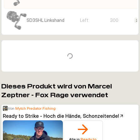
SD3SHL Linkshand
Left
300
27
Dieses Produkt wird von Marcel
Zeptner - Fox Rage verwendet
Von
Mytch Predator Fishing
Ready to Strike - Hoch die Hände, Schonzeitende!
Alle in
Ready to