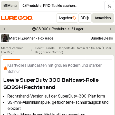
Menü
Produkte, PRO Tackle suchen…
Angebot
DE
Anmelden
35.000+ Produkte auf Lager
Previous slide
Nex
Marcel Zeptner - Fox Rage
Bundles
Deals
Marcel Zeptner -
Hecht-Bundle – Der perfekte Start in die Saison (1. Mai
Klicken um Zoom zu aktivieren
Fox Rage
Baggersee Combo)
Kraftvolles Baitcasten mit großen Ködern und starker
Schnur
Lew's SuperDuty 300 Baitcast-Rolle
SD3SH Rechtshand
Rechtshand-Version auf der SuperDuty-300-Plattform
39-mm-Aluminiumspule, geflochtene-schnurtauglich und
eloxiert
Duales Magnet- und Fliehkraftbremssystem