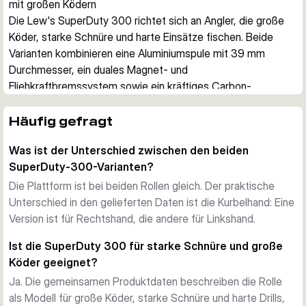
mit großen Ködern
Die Lew's SuperDuty 300 richtet sich an Angler, die große 
Köder, starke Schnüre und harte Einsätze fischen. Beide 
Varianten kombinieren eine Aluminiumspule mit 39 mm 
Durchmesser, ein duales Magnet- und 
Fliehkraftbremssystem sowie ein kräftiges Carbon-
Bremssystem für kontrollierte Würfe und viel Kurbelkraft.
Für harte Einsätze gebaut
Häufig gefragt
Die SuperDuty 300 arbeitet mit einem verwindungssteifen 
Was ist der Unterschied zwischen den beiden
einteiligen Aluminiumrahmen, massiven Messinggetrieben 
SuperDuty-300-Varianten?
und einer großvolumigen Spule für stärkere Schnüre und 
größere Fische. Ablauföffnungen, Combat-Grip-
Die Plattform ist bei beiden Rollen gleich. Der praktische
Daumenbalken und die geflochtene-schnurtaugliche Spule 
Unterschied in den gelieferten Daten ist die Kurbelhand: Eine
machen sie praxisnah am Wasser.
Version ist für Rechtshand, die andere für Linkshand.
Kontrolliertes Werfen
Ist die SuperDuty 300 für starke Schnüre und große
Das Multi-Setting Brake System von Lew's kombiniert eine 
Köder geeignet?
außen einstellbare Magnetbremse mit einer innen 
Ja. Die gemeinsamen Produktdaten beschreiben die Rolle
einstellbaren Fliehkraftbremse. So lässt sich die Rolle breit 
als Modell für große Köder, starke Schnüre und harte Drills,
abstimmen, wenn große Köder oder wechselnde 