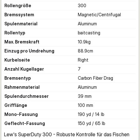
Rollengröße
300
Bremssystem
Magnetic/Centrifugal
Spulenmaterial
Aluminum
Rollentyp
baitcasting
Max. Bremskraft
10.9
kg
Einzug pro Umdrehung
88.9
cm
Kurbelseite
Right
Anzahl Kugellager
7
Bremsentyp
Carbon Fiber Drag
Rahmenmaterial
Aluminum
Spulendurchmesser
39 mm
Grifflänge
100 mm
Mono-Fassung
190 yd / 14 lb
Geflecht-Fassung
150 yd / 65 lb
Lew's SuperDuty 300 - Robuste Kontrolle für das Fischen 