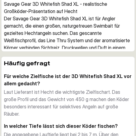
Savage Gear 3D Whitefish Shad XL - realistische 
Großköder-Präsentation auf Hecht
Der Savage Gear 3D Whitefish Shad XL ist für Angler 
gemacht, die einen großen, naturgetreuen Swimbait für 
gezieltes Hechtangeln suchen. Das gescannte 
Weißfischprofil, das Line Thru System und der aromatisierte 
Körper verbinden Sichtreiz, Druckwellen und Duft in einem 
Großköder.
Naturgetreues Profil und Köderlauf
Häufig gefragt
Die Basis ist ein 3D-Scan eines echten Weißfischs, ergänzt 
Für welche Zielfische ist der 3D Whitefish Shad XL vor
durch fotogedruckte Details. Der rollende und kickende Lauf 
allem gedacht?
sorgt für eine überzeugende Schwimmaktion, wenn aktive 
Räuber über größere Bereiche gesucht werden.
Laut Lieferant ist Hecht die wichtigste Zielfischart. Das
Für sichere Bisse und Drills gebaut
große Profil und das Gewicht von 450 g machen den Köder
Das Line Thru System ist mit Carbon49-Draht und SGY 1X 
besonders interessant für selektives Angeln auf große
BN Drillingen kombiniert. Diese Bauweise unterstützt einen 
Räuber.
natürlichen Lauf und hilft dabei, Bisse großer Fische sauber 
In welcher Tiefe lässt sich dieser Köder fischen?
zu verwerten.
Die angegebene Lauftiefe liegt bei 2 bis 7 m. Über den
Anpassbare Sinkrate und variable Führung