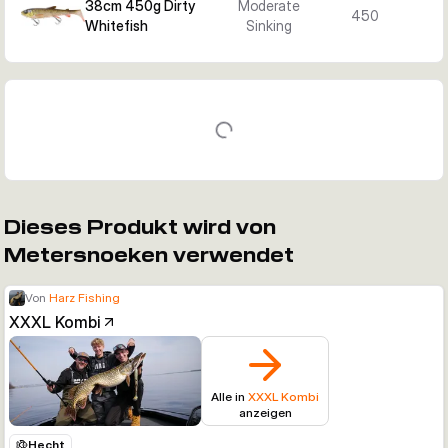
38cm 450g Dirty
Moderate
450
Whitefish
Sinking
Dieses Produkt wird von
Metersnoeken verwendet
Von
Harz Fishing
XXXL Kombi
Alle in
XXXL Kombi
anzeigen
Hecht