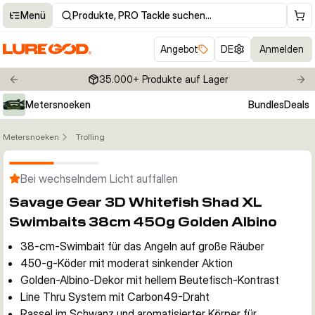
Menü
Produkte, PRO Tackle suchen…
Angebot
DE
Anmelden
35.000+ Produkte auf Lager
Previous slide
Nex
Metersnoeken
Bundles
Deals
Metersnoeken
Trolling
Klicken um Zoom zu aktivieren
Bei wechselndem Licht auffallen
Savage Gear 3D Whitefish Shad XL
Swimbaits 38cm 450g Golden Albino
38-cm-Swimbait für das Angeln auf große Räuber
450-g-Köder mit moderat sinkender Aktion
Golden-Albino-Dekor mit hellem Beutefisch-Kontrast
Line Thru System mit Carbon49-Draht
Rassel im Schwanz und aromatisierter Körper für