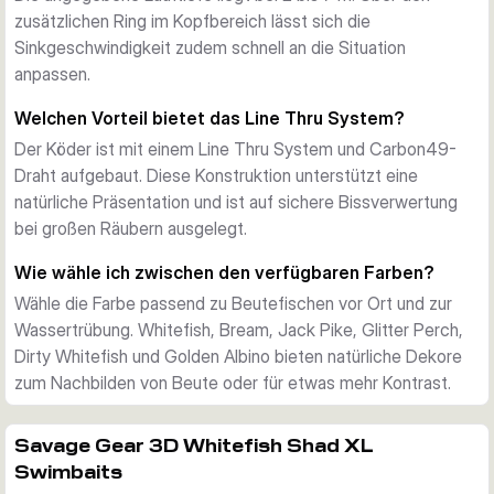
zusätzlichen Ring im Kopfbereich lässt sich die
Über den zusätzlichen Ring im Kopfbereich lässt sich die 
Sinkgeschwindigkeit zudem schnell an die Situation
Sinkgeschwindigkeit schnell anpassen. Mit moderat 
anpassen.
sinkender Aktion und einer angegebenen Lauftiefe von 2 bis 
7 m kann der Köder flexibel auf unterschiedliche Tiefen und 
Welchen Vorteil bietet das Line Thru System?
Führungsstile abgestimmt werden.
Der Köder ist mit einem Line Thru System und Carbon49-
Gemacht für das Angeln auf große Räuber
Draht aufgebaut. Diese Konstruktion unterstützt eine
Mit 38 cm und 450 g ist der 3D Whitefish Shad XL klar auf 
natürliche Präsentation und ist auf sichere Bissverwertung
das gezielte Fischen mit großen Beutefischprofilen 
bei großen Räubern ausgelegt.
ausgelegt. Die verstärkte Schwanzbrücke und die Rassel im 
Schwanz erhöhen Haltbarkeit und Reiz bei anspruchsvollen 
Wie wähle ich zwischen den verfügbaren Farben?
Hechtsessions.
Wähle die Farbe passend zu Beutefischen vor Ort und zur
Wassertrübung. Whitefish, Bream, Jack Pike, Glitter Perch,
Dirty Whitefish und Golden Albino bieten natürliche Dekore
zum Nachbilden von Beute oder für etwas mehr Kontrast.
Savage Gear 3D Whitefish Shad XL
Swimbaits