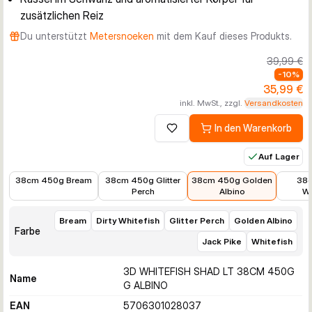
zusätzlichen Reiz
Du unterstützt
Metersnoeken
mit dem Kauf dieses Produkts.
39,99 €
-
10
%
35,99 €
inkl. MwSt., zzgl.
Versandkosten
In den Warenkorb
Zur Wunschliste hinzufügen
Auf Lager
25,25 €
35,99 €
35,99 €
35,99 
38cm 450g Bream
38cm 450g Glitter
38cm 450g Golden
38
Perch
Albino
Wh
Bream
Dirty Whitefish
Glitter Perch
Golden Albino
Farbe
Jack Pike
Whitefish
3D WHITEFISH SHAD LT 38CM 450G
Name
G ALBINO
EAN
5706301028037