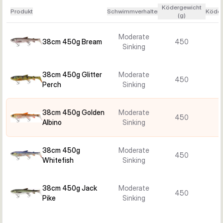
Ködergewicht
Produkt
Schwimmverhalten
Köder
(g)
Moderate
38cm 450g Bream
450
Sinking
38cm 450g Glitter
Moderate
450
Perch
Sinking
38cm 450g Golden
Moderate
450
Albino
Sinking
38cm 450g
Moderate
450
Whitefish
Sinking
38cm 450g Jack
Moderate
450
Pike
Sinking