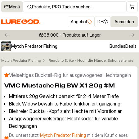
Menü
Produkte, PRO Tackle suchen…
Angebot
DE
Anmelden
35.000+ Produkte auf Lager
Previous slide
Nex
Mytch Predator Fishing
Bundles
Deals
Mytch Predator Fishing
Ready to Strike - Hoch die Hände, Schonzeitende!
Klicken um Zoom zu aktivieren
Vielseitiges Bucktail-Rig für ausgewogenes Hechtangeln
VMC Mustache Rig BW X1 20g #M
Mittleres 20g Gewicht perfekt für 2-4 Meter Tiefe
Black Widow bewährte Farbe funktioniert ganzjährig
Bleifreier Bucktail-Kopf zieht Hechte mit Vibration an
Ausgewogener vielseitiger Hechtköder für variable
Bedingungen
Du unterstützt
Mytch Predator Fishing
mit dem Kauf dieses