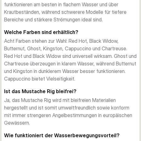
Hauptreiz für Hechte.
funktionieren am besten in flachem Wasser und über
Verfügbare Größen und Gewichte
Krautbeständen, während schwerere Modelle für tiefere
Drei Gewichtsvarianten (11g, 20g, 40g) bieten Flexibilität für 
Bereiche und stärkere Strömungen ideal sind.
unterschiedliche Wassertiefen. Leichtere Varianten eignen 
Welche Farben sind erhältlich?
sich für flaches Wasser und Krautbereiche, während 
Acht Farben stehen zur Wahl: Red Hot, Black Widow,
schwerere Modelle tiefe Hechte erreichen und in 
Butternut, Ghost, Kingston, Cappuccino und Chartreuse.
Strömungen besser kontrollierbar sind.
Red Hot und Black Widow sind universell wirksam. Ghost und
Farbenvielfalt
Chartreuse überzeugen in klarem Wasser, während Butternut
Acht bewährte Farben sind verfügbar, von natürlichen Tönen 
und Kingston in dunklerem Wasser besser funktionieren.
wie Butternut und Kingston bis zu hochsichtbaren Optionen 
Cappuccino bietet Vielseitigkeit.
wie Red Hot und Chartreuse. Transparente Farben wie 
Ghost funktionieren in klarem Wasser hervorragend, während 
Ist das Mustache Rig bleifrei?
dunklere Farben in trübem Wasser Erfolg bringen.
Ja, das Mustache Rig wird mit bleifreien Materialien
hergestellt und ist somit umweltfreundlich sowie konform
mit immer strengeren Angelbestimmungen in europäischen
Gewässern.
Wie funktioniert der Wasserbewegungsvorteil?