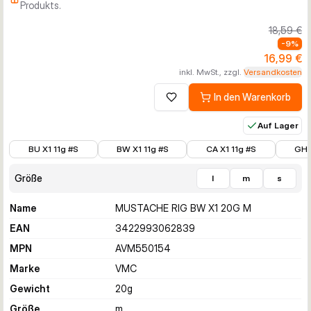
Produkts.
18,59 €
-
9
%
16,99 €
inkl. MwSt., zzgl.
Versandkosten
In den Warenkorb
Zur Wunschliste hinzufügen
Auf Lager
14,99 €
14,99 €
14,99 €
14,99 
BU X1 11g #S
BW X1 11g #S
CA X1 11g #S
GH 
Größe
l
m
s
Name
MUSTACHE RIG BW X1 20G M
EAN
3422993062839
MPN
AVM550154
Marke
VMC
Gewicht
20
g
Größe
m