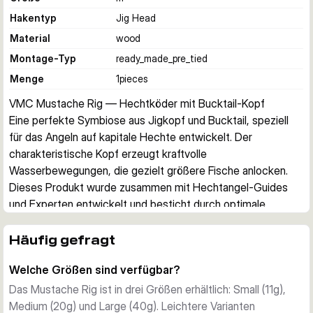
Hakentyp
Jig Head
Material
wood
Montage-Typ
ready_made_pre_tied
Menge
1
pieces
VMC Mustache Rig — Hechtköder mit Bucktail-Kopf
Eine perfekte Symbiose aus Jigkopf und Bucktail, speziell 
für das Angeln auf kapitale Hechte entwickelt. Der 
charakteristische Kopf erzeugt kraftvolle 
Wasserbewegungen, die gezielt größere Fische anlocken. 
Dieses Produkt wurde zusammen mit Hechtangel-Guides 
und Experten entwickelt und besticht durch optimale 
Wasserwerwirbelung beim Targeting von Großhechten.
Besonderheiten des Mustache Rig
Häufig gefragt
Die Bucktail-Konstruktion kombiniert mit dem bleifreien 
Welche Größen sind verfügbar?
Jigkopf schafft einen Köder für vielfältige Angelsituationen. 
Ob beim Fischen in flachen Krautbeständen oder über 
Das Mustache Rig ist in drei Größen erhältlich: Small (11g),
tieferen Strukturen – die erzeugte Wasserbewegung ist der 
Medium (20g) und Large (40g). Leichtere Varianten