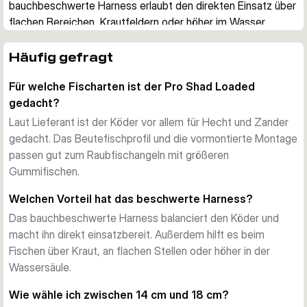
bauchbeschwerte Harness erlaubt den direkten Einsatz über 
flachen Bereichen, Krautfeldern oder höher im Wasser.
Sofort einsatzbereit
Jeder Köder ist bereits mit einem beschwerten Bauch-
Häufig gefragt
Harness und Drillingshaken montiert. So ist die Montage 
Für welche Fischarten ist der Pro Shad Loaded
schnell erledigt, und der Köder läuft von Beginn an 
gedacht?
ausgewogen.
Natürliche Schwimmaktion
Laut Lieferant ist der Köder vor allem für Hecht und Zander
Der Pro Shad kombiniert Körperrollen und einen aktiven 
gedacht. Das Beutefischprofil und die vormontierte Montage
Schwanzlauf, um einen Beutefisch überzeugend 
passen gut zum Raubfischangeln mit größeren
nachzuahmen. Dadurch ist er eine gute Wahl, wenn ein 
Gummifischen.
weicher Köder in klarem und in trübem Wasser sauber 
Welchen Vorteil hat das beschwerte Harness?
arbeiten soll.
Das bauchbeschwerte Harness balanciert den Köder und
Für das Raubfischangeln gemacht
macht ihn direkt einsatzbereit. Außerdem hilft es beim
Diese Köder sind für Angler gedacht, die gezielt auf Hecht 
Fischen über Kraut, an flachen Stellen oder höher in der
und Zander fischen. Durch die vormontierte Beschwerung 
Wassersäule.
eignen sie sich auch gut über Kraut, in flachen Gewässern 
oder für eine Führung höher in der Wassersäule.
Wie wähle ich zwischen 14 cm und 18 cm?
So wählst du die passende Größe