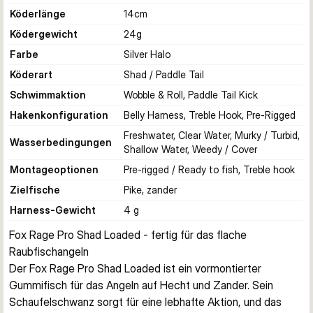
Köderlänge
14
cm
Ködergewicht
24
g
Farbe
Silver Halo
Köderart
Shad / Paddle Tail
Schwimmaktion
Wobble & Roll, Paddle Tail Kick
Hakenkonfiguration
Belly Harness, Treble Hook, Pre-Rigged
Freshwater, Clear Water, Murky / Turbid,
Wasserbedingungen
Shallow Water, Weedy / Cover
Montageoptionen
Pre-rigged / Ready to fish, Treble hook
Zielfische
Pike, zander
Harness-Gewicht
4 g
Fox Rage Pro Shad Loaded - fertig für das flache 
Raubfischangeln
Der Fox Rage Pro Shad Loaded ist ein vormontierter 
Gummifisch für das Angeln auf Hecht und Zander. Sein 
Schaufelschwanz sorgt für eine lebhafte Aktion, und das 