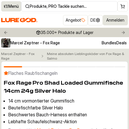
Menü
Produkte, PRO Tackle suchen…
Angebot
DE
Anmelden
35.000+ Produkte auf Lager
Previous slide
Nex
Marcel Zeptner - Fox Rage
Bundles
Deals
Marcel Zeptner - Fox
Meine absoluten Lieblingsköder von Fox Rage &
Klicken um Zoom zu aktivieren
Rage
Salmo
Flaches Raubfischangeln
Fox Rage Pro Shad Loaded Gummifische
14cm 24g Silver Halo
14 cm vormontierter Gummifisch
Beutefischfarbe Silver Halo
Beschwertes Bauch-Harness enthalten
Lebhafte Schaufelschwanz-Aktion