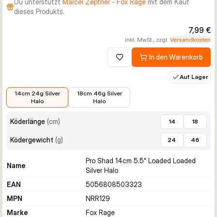
Du unterstützt
Marcel Zeptner - Fox Rage
mit dem Kauf
dieses Produkts.
7,99 €
inkl. MwSt., zzgl.
Versandkosten
In den Warenkorb
Zur Wunschliste hinzufügen
Auf Lager
7,99 €
8,99 €
14cm 24g Silver
18cm 46g Silver
Halo
Halo
Köderlänge
(
cm
)
14
18
Ködergewicht
(
g
)
24
46
Pro Shad 14cm 5.5" Loaded Loaded
Name
Silver Halo
EAN
5056808503323
MPN
NRR129
Marke
Fox Rage