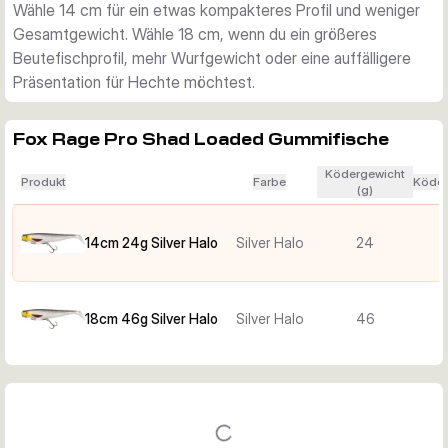
Wähle 14 cm für ein etwas kompakteres Profil und weniger
Die 14-cm-Version bietet ein kompakteres Profil, die 18-cm-
Gesamtgewicht. Wähle 18 cm, wenn du ein größeres
Version mehr Volumen und Gesamtgewicht. Wähle je nach 
Beutefischprofil, mehr Wurfgewicht oder eine auffälligere
Beutefischgröße sowie gewünschter Lauftiefe und 
Präsentation für Hechte möchtest.
Führungsstil.
Fox Rage Pro Shad Loaded Gummifische
Ködergewicht
Produkt
Farbe
Köder
(g)
14cm 24g Silver Halo
Silver Halo
24
18cm 46g Silver Halo
Silver Halo
46