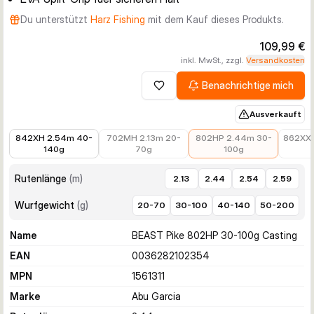
Du unterstützt
Harz Fishing
mit dem Kauf dieses Produkts.
109,99 €
inkl. MwSt., zzgl.
Versandkosten
Benachrichtige mich
Zur Wunschliste hinzufügen
Ausverkauft
89,33 €
99,99 €
109,99 €
119,99
842XH 2.54m 40-
702MH 2.13m 20-
802HP 2.44m 30-
862XXH
140g
70g
100g
Rutenlänge
(
m
)
2.13
2.44
2.54
2.59
Wurfgewicht
(
g
)
20-70
30-100
40-140
50-200
Name
BEAST Pike 802HP 30-100g Casting
EAN
0036282102354
MPN
1561311
Marke
Abu Garcia