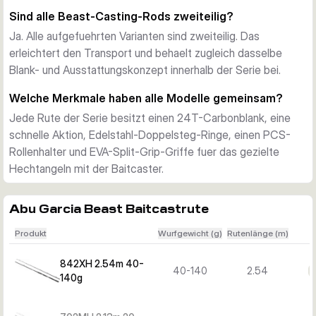
2,44 m und 2,54 m decken vielseitiges mittelschweres bis 
Sind alle Beast-Casting-Rods zweiteilig?
schweres Hechtangeln ab, waehrend die 2,59-m-Rute fuer 
Ja. Alle aufgefuehrten Varianten sind zweiteilig. Das
sehr grosse Koeder und maximale Reserven gedacht ist.
erleichtert den Transport und behaelt zugleich dasselbe
Blank- und Ausstattungskonzept innerhalb der Serie bei.
Welche Merkmale haben alle Modelle gemeinsam?
Jede Rute der Serie besitzt einen 24T-Carbonblank, eine
schnelle Aktion, Edelstahl-Doppelsteg-Ringe, einen PCS-
Rollenhalter und EVA-Split-Grip-Griffe fuer das gezielte
Hechtangeln mit der Baitcaster.
Abu Garcia Beast Baitcastrute
Produkt
Wurfgewicht (g)
Rutenlänge (m)
842XH 2.54m 40-
40-140
2.54
140g