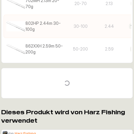
702MH 2.13m 20-
20-70
2.13
70g
802HP 2.44m 30-
30-100
2.44
1
100g
862XXH 2.59m 50-
50-200
2.59
1
200g
Dieses Produkt wird von Harz Fishing
verwendet
Von
Harz Fishing