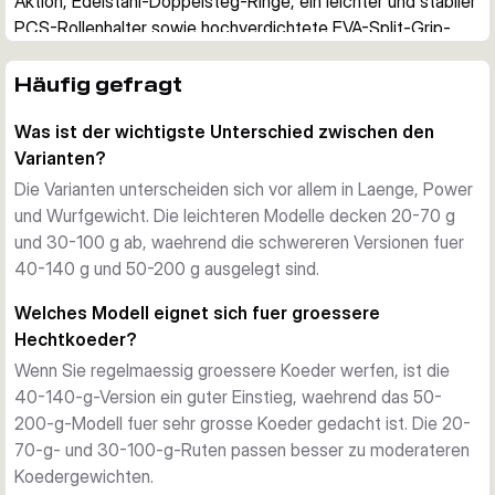
Aktion, Edelstahl-Doppelsteg-Ringe, ein leichter und stabiler 
PCS-Rollenhalter sowie hochverdichtete EVA-Split-Grip-
Griffe zum Einsatz.
Fuer das gezielte Hechtangeln
Häufig gefragt
Diese Serie ist fuer das Suesswasserangeln auf Hecht 
Was ist der wichtigste Unterschied zwischen den
ausgelegt, wenn groessere Hardbaits, Softbaits und andere 
Varianten?
voluminose Koeder praezise geworfen werden sollen. Die 
Reihe deckt Wurfgewichte von 20-70 g bis 50-200 g ab 
Die Varianten unterscheiden sich vor allem in Laenge, Power
und bietet damit vom vergleichsweise leichten Allround-
und Wurfgewicht. Die leichteren Modelle decken 20-70 g
Modell bis zur schweren Big-Bait-Rute passende Optionen.
und 30-100 g ab, waehrend die schwereren Versionen fuer
Robuste und zuverlaessige Ausstattung
40-140 g und 50-200 g ausgelegt sind.
Alle Modelle basieren auf 24T-Carbonblanks und Edelstahl-
Welches Modell eignet sich fuer groessere
Anti-Tangle-LTS-Ringen fuer haeufige Wuerfe und hohen 
Hechtkoeder?
Druck im Drill. Der EVA-Split-Grip liegt sicher in der Hand, 
Wenn Sie regelmaessig groessere Koeder werfen, ist die
waehrend der PCS-Rollenhalter die Baitcasterrolle stabil 
40-140-g-Version ein guter Einstieg, waehrend das 50-
fixiert.
200-g-Modell fuer sehr grosse Koeder gedacht ist. Die 20-
So waehlen Sie die passende Variante
70-g- und 30-100-g-Ruten passen besser zu moderateren
Das 2,13-m-Modell ist die kompakteste Wahl fuer leichtere 
Koedergewichten.
Koeder und beengtere Einsatzbereiche. Die Versionen mit 