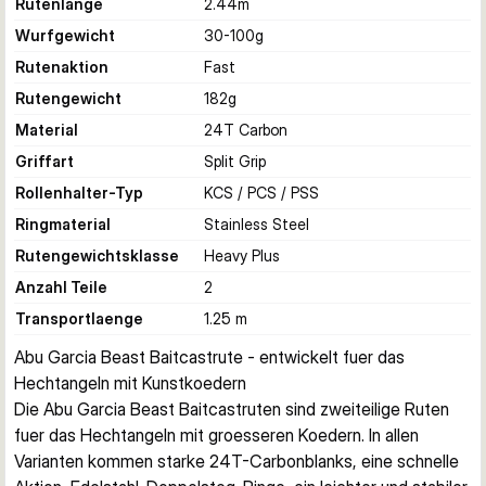
Rutenlänge
2.44
m
Wurfgewicht
30-100
g
Rutenaktion
Fast
Rutengewicht
182
g
Material
24T Carbon
Griffart
Split Grip
Rollenhalter-Typ
KCS / PCS / PSS
Ringmaterial
Stainless Steel
Rutengewichtsklasse
Heavy Plus
Anzahl Teile
2
Transportlaenge
1.25 m
Abu Garcia Beast Baitcastrute - entwickelt fuer das 
Hechtangeln mit Kunstkoedern
Die Abu Garcia Beast Baitcastruten sind zweiteilige Ruten 
fuer das Hechtangeln mit groesseren Koedern. In allen 
Varianten kommen starke 24T-Carbonblanks, eine schnelle 