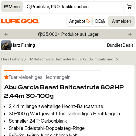
Menü
Produkte, PRO Tackle suchen…
Angebot
DE
Anmelden
35.000+ Produkte auf Lager
Previous slide
Nex
Harz Fishing
Bundles
Deals
Harz Fishing
Mittelschwere Baitcaster für Jerks, Swimbaits und Co
Klicken um Zoom zu aktivieren
Fuer vielseitiges Hechtangeln
Abu Garcia Beast Baitcastrute 802HP
2.44m 30-100g
2,44 m lange zweiteilige Hecht-Baitcastrute
30-100 g Wurfgewicht fuer vielseitiges Hechtangeln
Schneller 24T-Carbonblank
Stabile Edelstahl-Doppelsteg-Ringe
EVA-Split-Grip fuer sicheren Halt