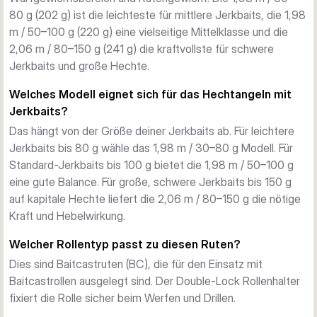
Hochmodulus-Carbon-Konstruktion
80 g (202 g) ist die leichteste für mittlere Jerkbaits, die 1,98
Die 24+30T Hochmodulus-Carbon-Blanks bieten eine 
m / 50–100 g (220 g) eine vielseitige Mittelklasse und die
ausgezeichnete Balance aus Sensibilität und Kraft. Jeder 
2,06 m / 80–150 g (241 g) die kraftvollste für schwere
Kontakt wird über die Rute spürbar, und dennoch sind 
Jerkbaits und große Hechte.
ausreichend Kraftreserven für sichere Anhiebe und 
Welches Modell eignet sich für das Hechtangeln mit
kontrollierte Drills ohne Ausschlitzen oder Schnurbruch 
Jerkbaits?
vorhanden.
Das hängt von der Größe deiner Jerkbaits ab. Für leichtere
Hochwertige Komponenten
Jerkbaits bis 80 g wähle das 1,98 m / 30–80 g Modell. Für
SeaGuide CCS Edelstahl-Führungen mit SiN-Ringen 
Standard-Jerkbaits bis 100 g bietet die 1,98 m / 50–100 g
ermöglichen einen reibungslosen Schnurablauf und 
eine gute Balance. Für große, schwere Jerkbaits bis 150 g
Langlebigkeit. Double-Lock Rollenhalter fixieren die Rolle 
auf kapitale Hechte liefert die 2,06 m / 80–150 g die nötige
sicher. Jede Rute wird mit einem Competition Ready-To-
Kraft und Hebelwirkung.
Fish Rutenfutteral geliefert.
Drei Modelle für verschiedene Einsatzbereiche
Welcher Rollentyp passt zu diesen Ruten?
Die Serie umfasst drei Modelle mit Wurfgewichten von 30 g 
Dies sind Baitcastruten (BC), die für den Einsatz mit
bis 150 g:
Baitcastrollen ausgelegt sind. Der Double-Lock Rollenhalter
1,98 m / 30–80 g
 (202 g) – Die leichteste Variante für 
fixiert die Rolle sicher beim Werfen und Drillen.
mittlere Jerkbaits und feinere Präsentationen