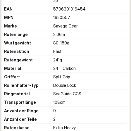
2p
EAN
5706301016454
MPN
1620557
Marke
Savage Gear
Rutenlänge
2.06
m
Wurfgewicht
80-150
g
Rutenaktion
Fast
Rutengewicht
241
g
Material
24T Carbon
Griffart
Split Grip
Rollenhalter-Typ
Double Lock
Ringmaterial
SeaGuide CCS
Transportlänge
108
cm
Anzahl der Ringe
9
Anzahl der Teile
2
Rutenklasse
Extra Heavy