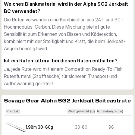
1,98 m / 50–100 g
 (220 g) – Eine vielseitige Wahl für das 
Welches Blankmaterial wird in der Alpha SG2 Jerkbait
Standard-Jerkbait-Angeln
BC verwendet?
2,06 m / 80–150 g
 (241 g) – Das kraftvollste Modell für 
Die Ruten verwenden eine Kombination aus 24T und 30T
schwere Jerkbaits und große Hechte
Hochmodulus-Carbon. Diese Mischung bietet gute
Sensibilität zum Erkennen von Bissen und Köderaktion,
kombiniert mit der Steifigkeit und Kraft, die beim Jerkbait-
Angeln benötigt wird.
Ist ein Rutenfutteral bei diesen Ruten enthalten?
Ja, jede Rute wird mit einem Competition Ready-To-Fish
Rutenfutteral (Stofftasche) für sicheren Transport und
Aufbewahrung geliefert.
Savage Gear Alpha SG2 Jerkbait Baitcastrute
Produkt
Wurfgewicht (g)
Rutenlänge (m)
1.98m 30–80g
30-80
1.98