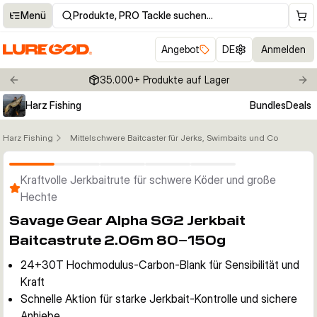
Menü
Produkte, PRO Tackle suchen…
Angebot
DE
Anmelden
35.000+ Produkte auf Lager
Previous slide
Nex
Harz Fishing
Bundles
Deals
Harz Fishing
Mittelschwere Baitcaster für Jerks, Swimbaits und Co
Klicken um Zoom zu aktivieren
Kraftvolle Jerkbaitrute für schwere Köder und große
Hechte
Savage Gear Alpha SG2 Jerkbait
Baitcastrute 2.06m 80–150g
24+30T Hochmodulus-Carbon-Blank für Sensibilität und
Kraft
Schnelle Aktion für starke Jerkbait-Kontrolle und sichere
Anhiebe