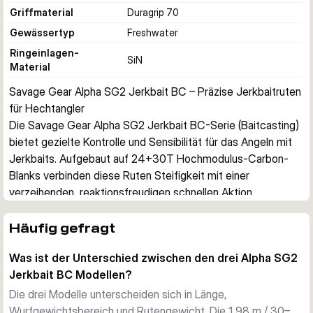
Griffmaterial
Duragrip 70
Gewässertyp
Freshwater
Ringeinlagen-
SiN
Material
Savage Gear Alpha SG2 Jerkbait BC – Präzise Jerkbaitruten 
für Hechtangler
Die Savage Gear Alpha SG2 Jerkbait BC-Serie (Baitcasting) 
bietet gezielte Kontrolle und Sensibilität für das Angeln mit 
Jerkbaits. Aufgebaut auf 24+30T Hochmodulus-Carbon-
Blanks verbinden diese Ruten Steifigkeit mit einer 
verzeihenden, reaktionsfreudigen schnellen Aktion.
Entwickelt für das Jerkbait-Angeln
Diese Ruten wurden speziell für das Angeln mit Jerkbaits 
Häufig gefragt
entwickelt. Die schnelle Aktion liefert die nötige Steifigkeit 
Was ist der Unterschied zwischen den drei Alpha SG2
für eine präzise Köderführung und bleibt dabei 
Jerkbait BC Modellen?
reaktionsfreudig genug, um selbst feine Bisse zu erkennen. 
Ein durchgehender Hintergriff sorgt für sicheren Halt und 
Die drei Modelle unterscheiden sich in Länge,
komfortablen Hebel bei langen Sessions.
Wurfgewichtsbereich und Rutengewicht. Die 1,98 m / 30–