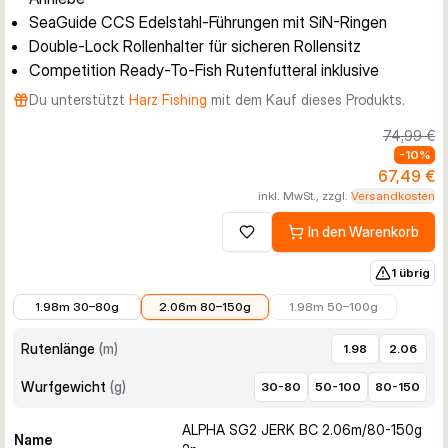
SeaGuide CCS Edelstahl-Führungen mit SiN-Ringen
Double-Lock Rollenhalter für sicheren Rollensitz
Competition Ready-To-Fish Rutenfutteral inklusive
Du unterstützt
Harz Fishing
mit dem Kauf dieses Produkts.
74,99 €
-
10
%
67,49 €
inkl. MwSt., zzgl.
Versandkosten
In den Warenkorb
Zur Wunschliste hinzufügen
1 übrig
62,99 €
67,49 €
69,99 €
1.98m 30–80g
2.06m 80–150g
1.98m 50–100g
Rutenlänge
(
m
)
1.98
2.06
Wurfgewicht
(
g
)
30-80
50-100
80-150
ALPHA SG2 JERK BC 2.06m/80-150g
Name