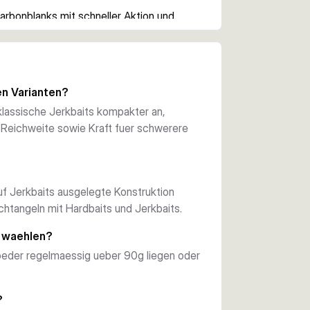
bonblanks mit schneller Aktion und 
ren von Jerkbaits, haelt den Koeder sauber 
r harte Anhiebe.
nd Fuji-Rollenhalter sowie SeaGuide-CCS-
en Varianten?
etze ausgelegt sind. Beide Varianten 
klassische Jerkbaits kompakter an,
.
eichweite sowie Kraft fuer schwerere
pakteres Setup rund um klassische 
ion mit 50–140g ist die bessere Wahl, wenn 
re Hardbaits brauchst.
auf Jerkbaits ausgelegte Konstruktion
htangeln mit Hardbaits und Jerkbaits.
r waehlen?
eder regelmaessig ueber 90g liegen oder
?