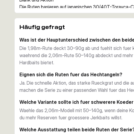
Die Ruten basieren auf japanischen 30/40T-Torayca-Car
kraftvollem Unterteil. Das hilft beim Twitchen und Fueh
unter Kontrolle und liefert zugleich genug Reserven fue
Häufig gefragt
Ausstattung und Handling
Premium-Korkgriffe sorgen fuer direkten Halt, waehre
Was ist der Hauptunterschied zwischen den beid
Edelstahlringe mit SiN-Einlagen auf intensive Wurfeinsa
Die 1,98m-Rute deckt 30–90g ab und fuehlt sich fuer 
werden mit einer einsatzbereiten Rutentasche geliefert
waehrend die 2,06m-Rute 50–140g abdeckt und mehr R
Welche Variante passt
Hardbaits bietet.
Die 1,98m-Version mit 30–90g eignet sich fuer ein kom
Jerkbaits und vielseitiges Hechtangeln. Die 2,06m-Vers
Eignen sich die Ruten fuer das Hechtangeln?
du mehr Wurfweite und zusaetzliche Kraft fuer schwere
Ja. Die schnelle Aktion, das starke Rueckgrat und die 
machen die Serie zu einer passenden Wahl fuer das Hec
Welche Variante sollte ich fuer schwerere Koede
Waehle das 2,06m-Modell mit 50–140g, wenn deine Ko
du mehr Reserven fuer groessere Jerkbaits willst.
Welche Ausstattung teilen beide Ruten der Serie