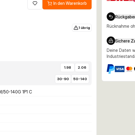
In den Warenkorb
Zur Wunschliste hinzufügen
Rückgabe
Rücknahme ohn
1 übrig
Sichere Z
Deine Daten w
Industriestand
1.98
2.06
30-90
50-140
/50-140G 1P1 C