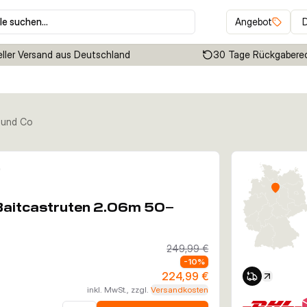
le suchen…
Angebot
ller Versand aus Deutschland
30 Tage Rückgabere
s und Co
Klicken um Zoom zu aktivieren
Baitcastruten 2.06m 50–
249,99 €
-
10
%
224,99 €
inkl. MwSt., zzgl.
Versandkosten