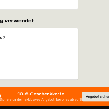
ng verwendet
Co
10-€-Geschenkkarte
Angebot siche
Sichere dir dein exklusives Angebot, bevor es abläuft!