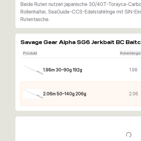
Beide Ruten nutzen japanische 30/40T-Torayca-Carbonb
Rollenhalter, SeaGuide-CCS-Edelstahlringe mit SiN-Ein
Rutentasche.
Savage Gear Alpha SG6 Jerkbait BC Bait
Produkt
Rutenlänge
1.98m 30–90g 192g
1.98
2.06m 50–140g 206g
2.06