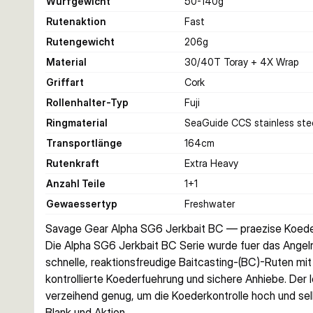
Wurfgewicht
50-140
g
Rutenaktion
Fast
Rutengewicht
206
g
Material
30/40T Toray + 4X Wrap
Griffart
Cork
Rollenhalter-Typ
Fuji
Ringmaterial
SeaGuide CCS stainless stee
Transportlänge
164
cm
Rutenkraft
Extra Heavy
Anzahl Teile
1+1
Gewaessertyp
Freshwater
Savage Gear Alpha SG6 Jerkbait BC — praezise Koeder
Die Alpha SG6 Jerkbait BC Serie wurde fuer das Angeln 
schnelle, reaktionsfreudige Baitcasting-(BC)-Ruten mi
kontrollierte Koederfuehrung und sichere Anhiebe. Der 
verzeihend genug, um die Koederkontrolle hoch und selb
Blank und Aktion