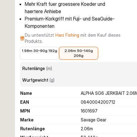
Mehr Kraft fuer groessere Koeder und
haertere Anhiebe
Premium-Korkgriff mit Fuji- und SeaGuide-
Komponenten
Du unterstützt
Harz Fishing
mit dem Kauf dieses
Produkts.
215,99 €
224,99 €
1.98m 30–90g 192g
2.06m 50–140g
206g
Rutenlänge
(
m
)
Wurfgewicht
(
g
)
Name
ALPHA SG6 JERKBAIT 2.06M
EAN
0840004200712
MPN
1601697
Marke
Savage Gear
Rutenlänge
2.06
m