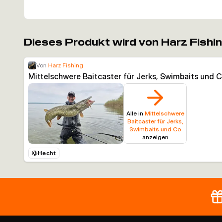
Dieses Produkt wird von Harz Fishi
Von
Harz Fishing
Mittelschwere Baitcaster für Jerks, Swimbaits und 
Alle in
Mittelschwere
Baitcaster für Jerks,
Swimbaits und Co
anzeigen
Hecht