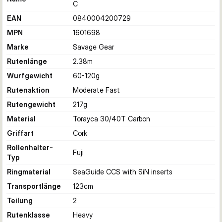
C
EAN
0840004200729
MPN
1601698
Marke
Savage Gear
Rutenlänge
2.38
m
Wurfgewicht
60-120
g
Rutenaktion
Moderate Fast
Rutengewicht
217
g
Material
Torayca 30/40T Carbon
Griffart
Cork
Rollenhalter-
Fuji
Typ
Ringmaterial
SeaGuide CCS with SiN inserts
Transportlänge
123
cm
Teilung
2
Rutenklasse
Heavy