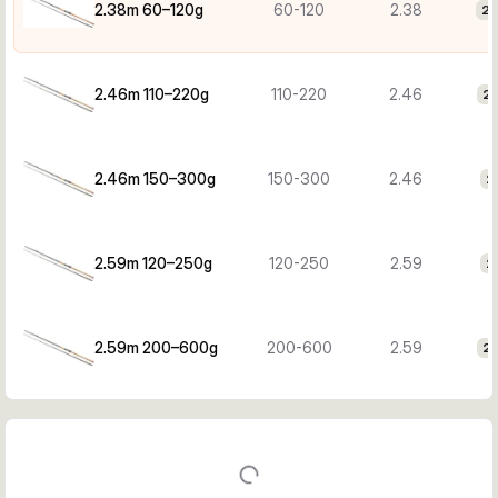
2.38m 60–120g
60-120
2.38
22
2.46m 110–220g
110-220
2.46
23
2.46m 150–300g
150-300
2.46
2
2.59m 120–250g
120-250
2.59
2
2.59m 200–600g
200-600
2.59
26