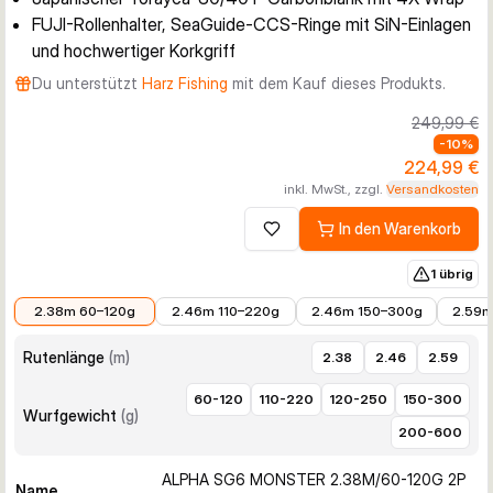
FUJI-Rollenhalter, SeaGuide-CCS-Ringe mit SiN-Einlagen
und hochwertiger Korkgriff
Du unterstützt
Harz Fishing
mit dem Kauf dieses Produkts.
249,99 €
-
10
%
224,99 €
inkl. MwSt., zzgl.
Versandkosten
In den Warenkorb
Zur Wunschliste hinzufügen
1 übrig
224,99 €
233,99 €
251,99 €
251,99
2.38m 60–120g
2.46m 110–220g
2.46m 150–300g
2.59m
Rutenlänge
(
m
)
2.38
2.46
2.59
60-120
110-220
120-250
150-300
Wurfgewicht
(
g
)
200-600
ALPHA SG6 MONSTER 2.38M/60-120G 2P
Name