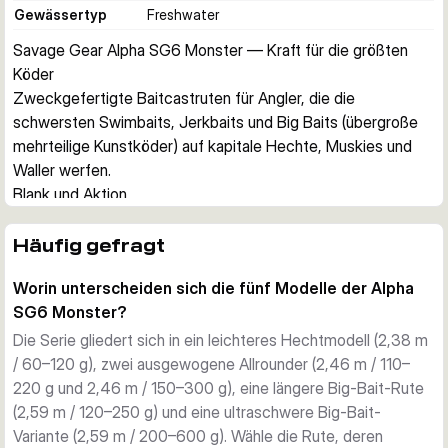
Gewässertyp
Freshwater
Savage Gear Alpha SG6 Monster — Kraft für die größten 
Köder
Zweckgefertigte Baitcastruten für Angler, die die 
schwersten Swimbaits, Jerkbaits und Big Baits (übergroße 
mehrteilige Kunstköder) auf kapitale Hechte, Muskies und 
Waller werfen.
Blank und Aktion
Jede Alpha SG6 Monster ist auf einem japanischen Torayca-
30/40T-Carbonblank mit moderat-schneller Aktion 
Häufig gefragt
aufgebaut. Der Blank ist leicht und dennoch extrem 
Worin unterscheiden sich die fünf Modelle der Alpha
reaktionsfreudig — genug Rückgrat, um schwere Köder zu 
SG6 Monster?
werfen, den ganzen Tag zu führen und einen sicheren Anhieb 
bei hartmäuligen Räubern zu setzen.
Die Serie gliedert sich in ein leichteres Hechtmodell (2,38 m
Ringe und Rollenhalter
/ 60–120 g), zwei ausgewogene Allrounder (2,46 m / 110–
Die Ruten sind mit SeaGuide-CCS-Edelstahlringen und SiN- 
220 g und 2,46 m / 150–300 g), eine längere Big-Bait-Rute
(Siliciumnitrid-) Ringeinlagen bestückt, die geflochtene 
(2,59 m / 120–250 g) und eine ultraschwere Big-Bait-
Hauptschnüre schonen. Der FUJI-Rollenhalter fixiert deine 
Variante (2,59 m / 200–600 g). Wähle die Rute, deren