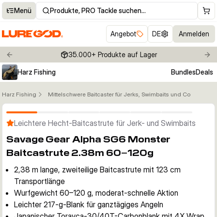
Menü
Produkte, PRO Tackle suchen…
Angebot
DE
Anmelden
35.000+ Produkte auf Lager
Previous slide
Nex
Harz Fishing
Bundles
Deals
Harz Fishing
Mittelschwere Baitcaster für Jerks, Swimbaits und Co
Klicken um Zoom zu aktivieren
Leichtere Hecht-Baitcastrute für Jerk- und Swimbaits
Savage Gear Alpha SG6 Monster
Baitcastrute 2.38m 60–120g
2,38 m lange, zweiteilige Baitcastrute mit 123 cm
Transportlänge
Wurfgewicht 60–120 g, moderat-schnelle Aktion
Leichter 217-g-Blank für ganztägiges Angeln
Japanischer Torayca-30/40T-Carbonblank mit 4X Wrap