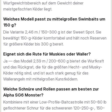
Baitcastrolle auch unter voller Last sicher.
Wurfgewichtsbereich auf dem Gewicht deiner
Griff und Aufbau
meistgefischten Köder liegt.
Ein hochwertiger Korkgriff sorgt für ganztägigen Komfort 
Welches Modell passt zu mittelgroßen Swimbaits um
und Wärme bei kaltem Wetter. Die zweiteilige Bauweise mit 
150 g?
Transportlängen zwischen 123 cm und 133 cm erleichtert 
Die Variante 2,46 m / 150–300 g ist der Sweet Spot. Sie
den Transport.
bewältigt 150-g-Köder komfortabel und hält noch Reserven
Modellübersicht
für größere Köder bis 300 g bereit.
Fünf Modelle decken 2,38–2,59 m Blanklänge und 60–600 g 
Wurfgewicht ab, sodass du die Rute an deine Köderklasse 
Eignet sich die Rute für Muskies oder Waller?
anpassen kannst — von mittleren Jerkbaits bis zu 
Ja — das Modell 2,59 m / 200–600 g bietet die Wurfkraft
übergroßen Big Baits.
und das Rückgrat, die für die größten Hecht- und Musky-
Köder nötig sind, und ist auch stark genug für das
Wallerangeln mit mittelgroßen Kunstködern.
Welche Schnüre und Rollen passen am besten zur
Alpha SG6 Monster?
Kombiniere mit einer Low-Profile-Baitcastrolle mit 50–80 lb
geflochtener Schnur für die schwereren 120–250-g-, 150–