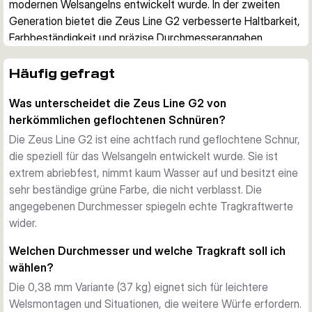
modernen Welsangelns entwickelt wurde. In der zweiten 
Generation bietet die Zeus Line G2 verbesserte Haltbarkeit, 
Farbbeständigkeit und präzise Durchmesserangaben.
Achtfach runde Flechtung
Die Zeus Line G2 verwendet eine achtfach runde Flechtung, 
Häufig gefragt
die außergewöhnliche Robustheit und Abriebfestigkeit 
Was unterscheidet die Zeus Line G2 von
bietet. Das runde Profil sorgt für geschmeidige Würfe und 
herkömmlichen geflochtenen Schnüren?
reduzierte Reibung an den Rutenringen – besonders wichtig 
beim Angeln auf kampfstarke Welse.
Die Zeus Line G2 ist eine achtfach rund geflochtene Schnur,
Minimale Wasseraufnahme
die speziell für das Welsangeln entwickelt wurde. Sie ist
Anders als viele geflochtene Schnüre auf dem Markt nimmt 
extrem abriebfest, nimmt kaum Wasser auf und besitzt eine
die Zeus Line G2 kaum Wasser auf. Dadurch behält sie ihre 
sehr beständige grüne Farbe, die nicht verblasst. Die
Leistungseigenschaften über lange Ansitze hinweg und 
angegebenen Durchmesser spiegeln echte Tragkraftwerte
gewinnt nicht unnötig an Gewicht.
wider.
Dauerhafte Farbstabilität
Welchen Durchmesser und welche Tragkraft soll ich
Die grüne Farbe der Zeus Line G2 ist sehr beständig und 
wählen?
verblasst auch nach langem Gebrauch nicht. Viele 
Die 0,38 mm Variante (37 kg) eignet sich für leichtere
Geflechtschnüre verlieren schnell ihre Farbe, die Zeus Line 
Welsmontagen und Situationen, die weitere Würfe erfordern.
G2 hingegen behält ihr Erscheinungsbild über die Zeit.