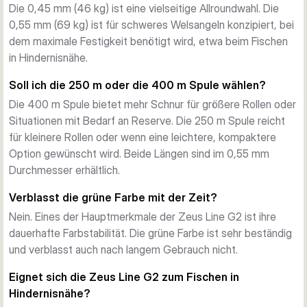
Die 0,45 mm (46 kg) ist eine vielseitige Allroundwahl. Die
Präzise Durchmesser und Tragkraftwerte
0,55 mm (69 kg) ist für schweres Welsangeln konzipiert, bei
Die angegebenen Durchmesser der Zeus Line G2 spiegeln 
dem maximale Festigkeit benötigt wird, etwa beim Fischen
echte Tragkraftwerte wider. Erhältlich in 0,38 mm (37 kg), 
in Hindernisnähe.
0,45 mm (46 kg) und 0,55 mm (69 kg), deckt die Serie 
leichte bis schwere Welsruten-Setups ab. Spulenlängen von 
Soll ich die 250 m oder die 400 m Spule wählen?
250 m und 400 m ermöglichen die Auswahl je nach 
Die 400 m Spule bietet mehr Schnur für größere Rollen oder
Rollenkapazität und Angelsituation.
Situationen mit Bedarf an Reserve. Die 250 m Spule reicht
Verfügbare Varianten
für kleinere Rollen oder wenn eine leichtere, kompaktere
0,38 mm / 37 kg – 400 m
Option gewünscht wird. Beide Längen sind im 0,55 mm
0,45 mm / 46 kg – 400 m
Durchmesser erhältlich.
0,55 mm / 69 kg – 250 m
0,55 mm / 69 kg – 400 m
Verblasst die grüne Farbe mit der Zeit?
Nein. Eines der Hauptmerkmale der Zeus Line G2 ist ihre
dauerhafte Farbstabilität. Die grüne Farbe ist sehr beständig
und verblasst auch nach langem Gebrauch nicht.
Eignet sich die Zeus Line G2 zum Fischen in
Hindernisnähe?