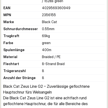
/ 152lbs green
EAN
4029569360949
MPN
2356155
Marke
Black Cat
Schnurdurchmesser
0.55
mm
Tragkraft
69
kg
Farbe
green
Spulenlänge
400
m
Material
Braided / PE
Flechtart
8-Strand Braid
Trägeranzahl
8
Anzahl der Stränge
8
Black Cat Zeus Line G2 – Zuverlässige geflochtene 
Hauptschnur fürs Welsangeln
Die Black Cat Zeus Line G2 ist eine achtfach rund 
geflochtene Hauptschnur, die für alle Bereiche des 