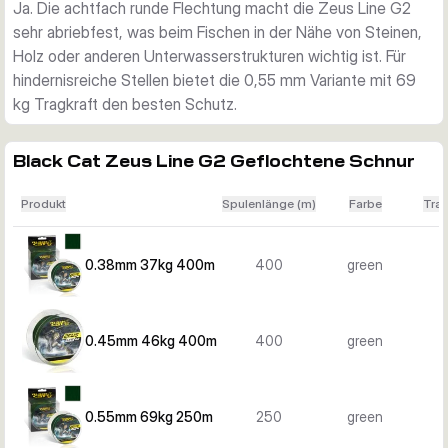
Ja. Die achtfach runde Flechtung macht die Zeus Line G2
sehr abriebfest, was beim Fischen in der Nähe von Steinen,
Holz oder anderen Unterwasserstrukturen wichtig ist. Für
hindernisreiche Stellen bietet die 0,55 mm Variante mit 69
kg Tragkraft den besten Schutz.
Black Cat Zeus Line G2 Geflochtene Schnur
Produkt
Spulenlänge (m)
Farbe
Trag
0.38mm 37kg 400m
400
green
0.45mm 46kg 400m
400
green
0.55mm 69kg 250m
250
green