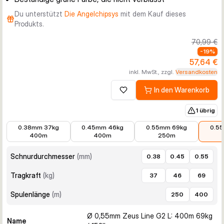
Du unterstützt
Die Angelchipsys
mit dem Kauf dieses
Produkts.
70,99 €
-
19
%
57,64 €
inkl. MwSt., zzgl.
Versandkosten
In den Warenkorb
Zur Wunschliste hinzufügen
1 übrig
48,96 €
48,96 €
31,01 €
57,64 
0.38mm 37kg
0.45mm 46kg
0.55mm 69kg
0.5
400m
400m
250m
Schnurdurchmesser
(
mm
)
0.38
0.45
0.55
Tragkraft
(
kg
)
37
46
69
Spulenlänge
(
m
)
250
400
Ø 0,55mm Zeus Line G2 L: 400m 69kg
Name