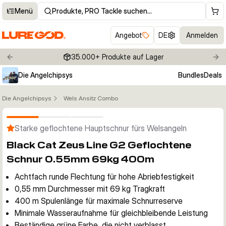
Menü
Produkte, PRO Tackle suchen…
Angebot
DE
Anmelden
35.000+ Produkte auf Lager
Previous slide
Nex
Die Angelchipsys
Bundles
Deals
Die Angelchipsys
Wels Ansitz Combo
Klicken um Zoom zu aktivieren
Starke geflochtene Hauptschnur fürs Welsangeln
Black Cat Zeus Line G2 Geflochtene
Schnur 0.55mm 69kg 400m
Achtfach runde Flechtung für hohe Abriebfestigkeit
0,55 mm Durchmesser mit 69 kg Tragkraft
400 m Spulenlänge für maximale Schnurreserve
Minimale Wasseraufnahme für gleichbleibende Leistung
Beständige grüne Farbe, die nicht verblasst