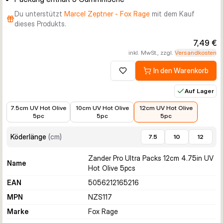
Du unterstützt
Marcel Zeptner - Fox Rage
mit dem Kauf
dieses Produkts.
7,49 €
inkl. MwSt., zzgl.
Versandkosten
In den Warenkorb
Zur Wunschliste hinzufügen
Auf Lager
4,99 €
5,99 €
7,49 €
7.5cm UV Hot Olive
10cm UV Hot Olive
12cm UV Hot Olive
5pc
5pc
5pc
Köderlänge
(
cm
)
7.5
10
12
Zander Pro Ultra Packs 12cm 4.75in UV
Name
Hot Olive 5pcs
EAN
5056212165216
MPN
NZS117
Marke
Fox Rage