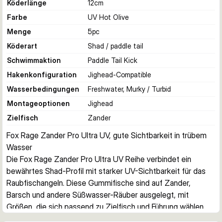
Köderlänge
12
cm
Farbe
UV Hot Olive
Menge
5
pc
Köderart
Shad / paddle tail
Schwimmaktion
Paddle Tail Kick
Hakenkonfiguration
Jighead-Compatible
Wasserbedingungen
Freshwater, Murky / Turbid
Montageoptionen
Jighead
Zielfisch
Zander
Fox Rage Zander Pro Ultra UV, gute Sichtbarkeit in trübem 
Wasser
Die Fox Rage Zander Pro Ultra UV Reihe verbindet ein 
bewährtes Shad-Profil mit starker UV-Sichtbarkeit für das 
Raubfischangeln. Diese Gummifische sind auf Zander, 
Barsch und andere Süßwasser-Räuber ausgelegt, mit 
Größen, die sich passend zu Zielfisch und Führung wählen 
lassen.