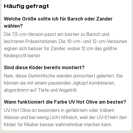
Bewährte Shad-Form
Häufig gefragt
Jeder Köder nutzt die bekannte Zander Pro Körperform mit 
Welche Größe sollte ich für Barsch oder Zander
schlankem Beutefischprofil und Schaufelschwanz, der schon 
wählen?
bei leichtem Zug sauber arbeitet. Damit eignet er sich gut 
zum Jiggen und für das klassische Spinnfischen.
Die 7,5-cm-Version passt am besten zu Barsch und
UV-Farbe für schwierige Sichtverhältnisse
leichteren Präsentationen. Die 10-cm- und 12-cm-Versionen
Die Farbe UV Hot Olive kombiniert einen natürlichen 
eignen sich besser für Zander, wobei 12 cm das größte
olivbraunen Eindruck mit starker UV-Aktivität. So hebt sich 
Köderprofil bietet.
der Köder bei wenig Licht oder in eingetrübtem Wasser 
Sind diese Köder bereits montiert?
besser ab und behält dennoch einen beutefischähnlichen 
Nein, diese Gummifische werden unmontiert geliefert. Sie
Look.
können sie mit einem passenden Jigkopf kombinieren,
Größen für verschiedene Räuber
abgestimmt auf Tiefe und Angelstil.
Die Reihe umfasst 7,5 cm, 10 cm und 12 cm. Die kleinere 
Größe passt gut zu Barsch und feineren Präsentationen, die 
Wann funktioniert die Farbe UV Hot Olive am besten?
größeren Varianten eignen sich besser für Zander und ein 
UV Hot Olive ist besonders in gefärbtem oder trübem
größeres Beutefischprofil.
Wasser und bei wenig Licht hilfreich, weil der UV-Effekt den
Flexibel zu montieren
Köder für Räuber besser wahrnehmbar machen kann.
Die Gummifische werden unmontiert geliefert und lassen 