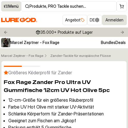
Menü
Produkte, PRO Tackle suchen…
Angebot
DE
Anmelden
35.000+ Produkte auf Lager
Previous slide
Nex
Marcel Zeptner - Fox Rage
Bundles
Deals
Marcel Zeptner - Fox Rage
Zander-Tackle für europäische Flüsse
Klicken um Zoom zu aktivieren
Größeres Köderprofil für Zander
Fox Rage Zander Pro Ultra UV
Gummifische 12cm UV Hot Olive 5pc
12-cm-Größe für ein größeres Räuberprofil
Farbe UV Hot Olive mit starker UV-Aktivität
Schlanke Körperform für Zander-Präsentationen
Geeignet zum Fischen am Jigkopf
Packung enthält 5 Gummifische