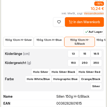
-
15
%
10,24 €
inkl. MwSt., zzgl.
Versandkosten
In den Warenkorb
Zur Wunschliste hinzufügen
Auf Lager
9,99 €
9,99 €
10,24 €
9,89 €
150g 13cm H-Silver
150g 13cm H-Blue
150g 13cm H-
150g 1
S/Black
Köderlänge
(
cm
)
13
15
16.5
Ködergewicht
(
g
)
150
250
350
Holo Silver
Holo Silver Black
Holo Silver Red
Farbe
Holo White/Blue
Holographic Blue
Orange/Black
Silver
Name
Sillen 150g H-S/Black
EAN
0036282801615