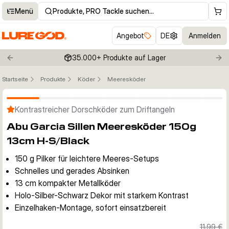
Menü
Produkte, PRO Tackle suchen…
Angebot
DE
Anmelden
35.000+ Produkte auf Lager
Previous slide
Nex
Startseite
Produkte
Köder
Meeresköder
Klicken um Zoom zu aktivieren
Kontrastreicher Dorschköder zum Driftangeln
Abu Garcia Sillen Meeresköder 150g
13cm H-S/Black
150 g Pilker für leichtere Meeres-Setups
Schnelles und gerades Absinken
13 cm kompakter Metallköder
Holo-Silber-Schwarz Dekor mit starkem Kontrast
Einzelhaken-Montage, sofort einsatzbereit
11,99 €