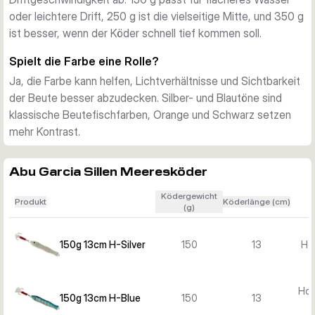
andere Köderserie zu wechseln.
oder leichtere Drift, 250 g ist die vielseitige Mitte, und 350 g
Bewährte Wahl für Dorsch und andere Meeresräuber
ist besser, wenn der Köder schnell tief kommen soll.
Der Sillen gilt als bewährter Großfischköder. Besonders beim 
Dorschangeln ist er bekannt, eignet sich aber ebenso für 
Spielt die Farbe eine Rolle?
Köhler und weitere kampfstarke Salzwasserarten, die 
Ja, die Farbe kann helfen, Lichtverhältnisse und Sichtbarkeit
kompakte Metallköder attackieren.
der Beute besser abzudecken. Silber- und Blautöne sind
Sofort einsatzbereit
klassische Beutefischfarben, Orange und Schwarz setzen
Geliefert wird jeweils ein montierter Köder in der gewählten 
mehr Kontrast.
Farbe. Die Einzelhaken-Montage ist unkompliziert und 
praxisnah für das Bootsangeln im Meer.
Abu Garcia Sillen Meeresköder
Ködergewicht
Produkt
Köderlänge (cm)
(g)
150g 13cm H-Silver
150
13
Hol
Hol
150g 13cm H-Blue
150
13