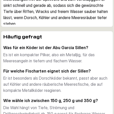
sinkt schnell und gerade ab, sodass sich die gewünschte 
Tiefe über Riffen, Wracks und freiem Wasser sauber halten 
lässt, wenn Dorsch, Köhler und andere Meeresräuber tiefer 
stehen.
Für tiefes und flaches Salzwasser
Der Sillen ist für das Meeresangeln in unterschiedlichen 
Häufig gefragt
Tiefen ausgelegt. Laut Lieferant funktioniert er in tiefem und 
Was für ein Köder ist der Abu Garcia Sillen?
flachem Wasser, damit passt er sowohl zum Driftangeln im 
Fjord als auch zu Küstenplätzen vom Boot aus.
Es ist ein kompakter Pilker, also ein Metalljig, für das
Schnelles Absinken, reizvolle Aktion
Meeresangeln in tiefem und flachem Wasser.
Der dichte Metallkörper bringt den Köder schnell nach unten 
Für welche Fischarten eignet sich der Sillen?
und sorgt für ein gerades Absinken. Beim Anjiggen oder 
Er ist besonders als Dorschköder bekannt, passt aber auch
Einkurbeln entwickelt der Pilker eine verführerische Aktion, 
auf Köhler und andere räuberische Meeresfische, die auf
die harte Bisse größerer Räuber auslösen kann.
kompakte Metallköder reagieren.
Mehrere Gewichte für verschiedene Tiefen
Die Serie umfasst Modelle mit 150 g, 250 g und 350 g. So 
Wie wähle ich zwischen 150 g, 250 g und 350 g?
lässt sich das passende Gewicht gezielt an Strömung, 
Die Wahl hängt von Tiefe, Strömung und
Driftgeschwindigkeit und Angeltiefe anpassen, ohne auf eine 
Driftgeschwindigkeit ab. 150 g passt für flacheres Wasser