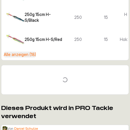
250g 15cm H-
Hol
250
15
S/Black
250g 15cm H-S/Red
250
15
Holo 
Alle anzeigen (18)
Dieses Produkt wird in PRO Tackle
verwendet
Von
Daniel Schulze