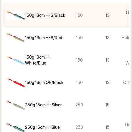
Hol
150g 13cm H-S/Black
150
13
150g 13cm H-S/Red
150
13
Holo 
150g 13cm H-
150
13
White/Blue
Whi
150g 13cm OR/Black
150
13
Oran
250g 15cm H-Silver
250
15
Hol
250g 15cm H-Blue
250
15