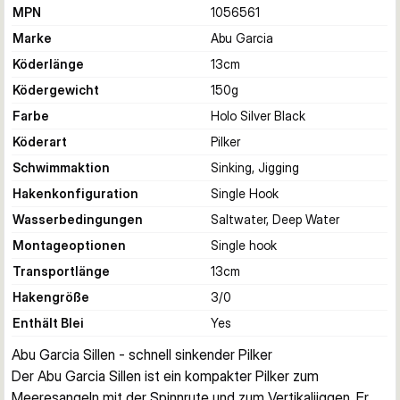
MPN
1056561
Marke
Abu Garcia
Köderlänge
13
cm
Ködergewicht
150
g
Farbe
Holo Silver Black
Köderart
Pilker
Schwimmaktion
Sinking, Jigging
Hakenkonfiguration
Single Hook
Wasserbedingungen
Saltwater, Deep Water
Montageoptionen
Single hook
Transportlänge
13
cm
Hakengröße
3/0
Enthält Blei
Yes
Abu Garcia Sillen - schnell sinkender Pilker
Der Abu Garcia Sillen ist ein kompakter Pilker zum 
Meeresangeln mit der Spinnrute und zum Vertikaljiggen. Er 