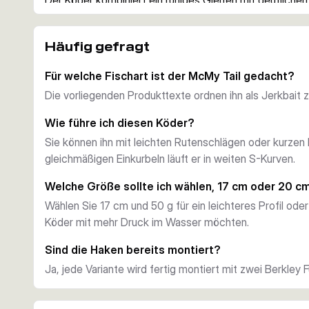
Der Köder kombiniert ein ruhiges Gleiten mit deutlich
der beim Absinken zusätzliche Bewegung erzeugt. Schon
Kurbelumdrehungen sorgen für ein ausbrechendes Seit-z
Häufig gefragt
zum Biss bringt.
Material und Finish
Für welche Fischart ist der McMy Tail gedacht?
Der Körper besteht aus klarem, hochschlagfestem ABS-
Die vorliegenden Produkttexte ordnen ihn als Jerkbait
Jeder Köder ist handbemalt und wurde in Schweden von 
detailreiche Beutefisch-Optik gibt.
Wie führe ich diesen Köder?
Haken und Montage
Sie können ihn mit leichten Rutenschlägen oder kurzen
Jede Variante ist mit zwei scharfen Berkley Fusion19 Dri
gleichmäßigen Einkurbeln läuft er in weiten S-Kurven.
Laut den vorliegenden Produktdaten ist die beschwerte 
So wählen Sie die passende Variante
Welche Größe sollte ich wählen, 17 cm oder 20 c
Wählen Sie die 17-cm-, 50-g-Versionen für eine etwas 
Wählen Sie 17 cm und 50 g für ein leichteres Profil od
g-Versionen, wenn Sie ein größeres Profil und mehr Dr
Köder mit mehr Druck im Wasser möchten.
das Dekor passend zu Beutefischen und Wassertrübung
Sind die Haken bereits montiert?
Ja, jede Variante wird fertig montiert mit zwei Berkley Fu