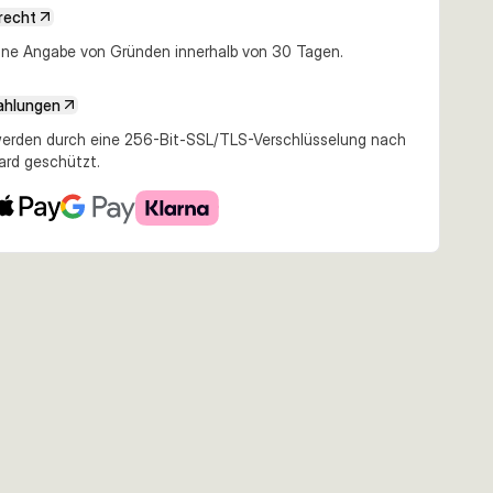
recht
19,00 €
22,81 €
29,99 €
e Angabe von Gründen innerhalb von 30 Tagen.
0g Blue
17cm 50g Crucian
20cm 83g Fire Carp
20cm 83g Motoroil
rise
Carp
Flash
Burbot
ahlungen
erden durch eine 256-Bit-SSL/TLS-Verschlüsselung nach
ard geschützt.