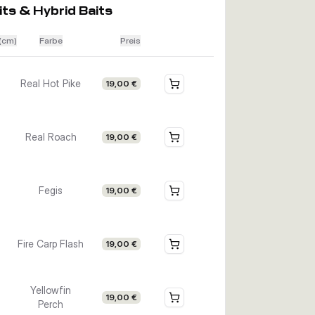
its & Hybrid Baits
(cm)
Farbe
Preis
Real Hot Pike
19,00 €
Real Roach
19,00 €
Fegis
19,00 €
Fire Carp Flash
19,00 €
Yellowfin
19,00 €
Perch