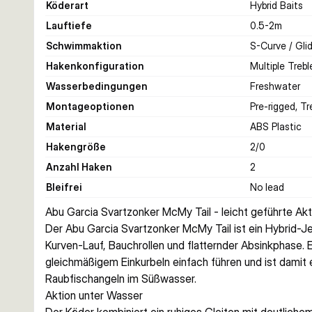
Köderart
Hybrid Baits
Lauftiefe
0.5-2
m
Schwimmaktion
S-Curve / Glid
Hakenkonfiguration
Multiple Trebl
Wasserbedingungen
Freshwater
Montageoptionen
Pre-rigged, Tr
Material
ABS Plastic
Hakengröße
2/0
Anzahl Haken
2
Bleifrei
No lead
Abu Garcia Svartzonker McMy Tail - leicht geführte Akt
Der Abu Garcia Svartzonker McMy Tail ist ein Hybrid-
Kurven-Lauf, Bauchrollen und flatternder Absinkphase. E
gleichmäßigem Einkurbeln einfach führen und ist damit ei
Raubfischangeln im Süßwasser.
Aktion unter Wasser