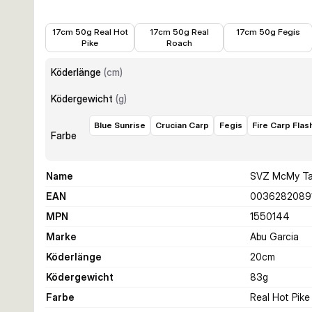
19,00 €
19,00 €
19,00 €
17cm 50g Real Hot
17cm 50g Real
17cm 50g Fegis
Pike
Roach
Köderlänge
(
cm
)
Ködergewicht
(
g
)
Blue Sunrise
Crucian Carp
Fegis
Fire Carp Flas
Farbe
Name
SVZ McMy Tai
EAN
0036282089
MPN
1550144
Marke
Abu Garcia
Köderlänge
20
cm
Ködergewicht
83
g
Farbe
Real Hot Pike