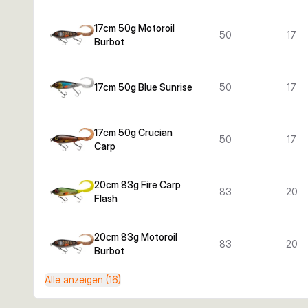
17cm 50g Motoroil
50
17
Burbot
17cm 50g Blue Sunrise
50
17
17cm 50g Crucian
50
17
Carp
20cm 83g Fire Carp
83
20
Flash
20cm 83g Motoroil
83
20
Burbot
Alle anzeigen (16)