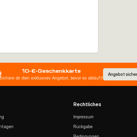
10-€-Geschenkkarte
Angebot siche
Sichere dir dein exklusives Angebot, bevor es abläuft!
Rechtliches
ng
Impressum
ntagen
Rückgabe
Bedingungen