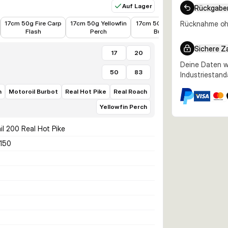
Auf Lager
Rückgabe
19,00 €
19,00 €
19,00 €
22,98 €
17cm 50g Fire Carp
17cm 50g Yellowfin
17cm 50g Motoroil
Rücknahme ohn
17cm 5
Flash
Perch
Burbot
Sun
Sichere Z
17
20
Deine Daten w
50
83
Industriestand
h
Motoroil Burbot
Real Hot Pike
Real Roach
Yellowfin Perch
l 200 Real Hot Pike
150