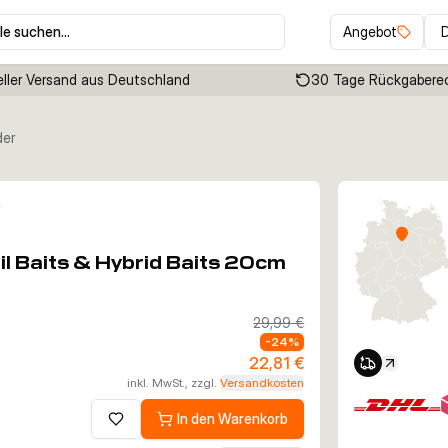
le suchen…
Angebot
ller Versand aus Deutschland
30 Tage Rückgabere
der
Klicken um Zoom zu aktivieren
l Baits & Hybrid Baits 20cm
29,99 €
-
24
%
22,81 €
inkl. MwSt., zzgl.
Versandkosten
In den Warenkorb
Zur Wunschliste hinzufügen