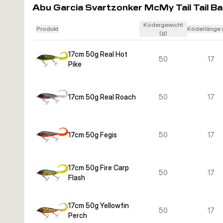
Abu Garcia Svartzonker McMy Tail Tail Ba
Ködergewicht
Produkt
Köderlänge 
(g)
17cm 50g Real Hot
50
17
Pike
17cm 50g Real Roach
50
17
17cm 50g Fegis
50
17
17cm 50g Fire Carp
50
17
Flash
17cm 50g Yellowfin
50
17
Perch