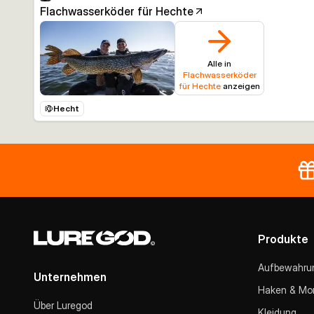
Flachwasserköder für Hechte
Alle in
Flachwasserköder
für Hechte
anzeigen
Hecht
Produkte
Aufbewahru
Unternehmen
Haken & Mo
Über Luregod
Kleidung