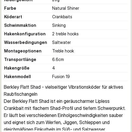
Farbe
Natural Shiner
Köderart
Crankbaits
Schwimmaktion
Sinking
Hakenkonfiguration
2 treble hooks
Wasserbedingungen
Saltwater
Montageoptionen
Treble hook
Transportlänge
6.6
cm
Hakengröße
4
Hakenmodell
Fusion 19
Berkley Flatt Shad - vielseitiger Vibrationsköder für aktives 
Raubfischangeln
Der Berkley Flatt Shad ist ein geräuscharmer Lipless 
Crankbait mit flachem Shad-Profil und tiefem Schwerpunkt. 
Er läuft bei verschiedenen Einholgeschwindigkeiten sauber 
und eignet sich zum Werfen, Jiggen, Schleppen und 
gleichmäßigen Einkurbeln im Süß- und Salzwasser.