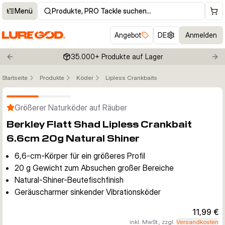
Menü
Produkte, PRO Tackle suchen…
Angebot
DE
Anmelden
35.000+ Produkte auf Lager
Previous slide
Nex
Startseite
Produkte
Köder
Lipless Crankbaits
Klicken um Zoom zu aktivieren
Größerer Naturköder auf Räuber
Berkley Flatt Shad Lipless Crankbait
6.6cm 20g Natural Shiner
6,6-cm-Körper für ein größeres Profil
20 g Gewicht zum Absuchen großer Bereiche
Natural-Shiner-Beutefischfinish
Geräuscharmer sinkender Vibrationsköder
11,99 €
inkl. MwSt., zzgl.
Versandkosten