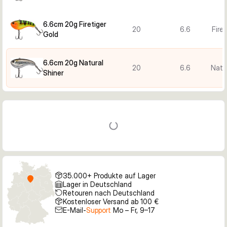
6.6cm 20g Firetiger
20
6.6
Fire
Gold
6.6cm 20g Natural
20
6.6
Natur
Shiner
35.000+ Produkte auf Lager
Lager in Deutschland
Retouren nach Deutschland
Kostenloser Versand ab 100 €
E-Mail-
Support
Mo – Fr, 9–17