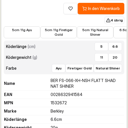
In den Warenkorb
Zur Wunschliste hinzufügen
4 übrig
9,99 €
9,99 €
9,99 €
9,99 €
5cm 11g Ayu
5cm 11g Firetiger
5cm 11g Natural
6.6c
Gold
Shiner
Köderlänge
(
cm
)
5
6.6
Ködergewicht
(
g
)
11
20
Farbe
Ayu
Firetiger Gold
Natural Shiner
BER FS-066-XH-NSH FLATT SHAD
Name
NAT SHINER
EAN
0028632941584
MPN
1532672
Marke
Berkley
Köderlänge
6.6
cm
Ködergewicht
20
g