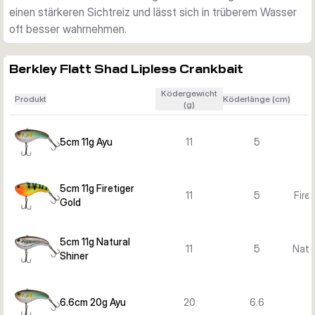
einen stärkeren Sichtreiz und lässt sich in trüberem Wasser
6,6-cm-Versionen für mehr Präsenz und zusätzliches 
oft besser wahrnehmen.
Gewicht. Natural Shiner und Ayu sind natürliche 
Beutefischdekore, während Firetiger Gold in trüberem 
Wasser oder bei Bedarf nach mehr Sichtreiz stärker auffällt.
Berkley Flatt Shad Lipless Crankbait
Ködergewicht
Produkt
Köderlänge (cm)
(g)
5cm 11g Ayu
11
5
5cm 11g Firetiger
11
5
Fire
Gold
5cm 11g Natural
11
5
Natur
Shiner
6.6cm 20g Ayu
20
6.6