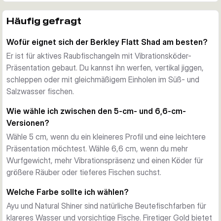
Stabile Aktion bei verschiedenen Führungen
Die breitere Bauchform sorgt für ein lebhaftes Laufverhalten, 
Häufig gefragt
ohne unruhig zu werden. So erzeugt der Köder enge 
Wofür eignet sich der Berkley Flatt Shad am besten?
Vibrationen und bleibt zuverlässig in der Spur, egal ob du ihn 
langsam bodennah oder schneller als Reizköder führst.
Er ist für aktives Raubfischangeln mit Vibrationsköder-
Geräuscharme Präsentation mit guter Wurfweite
Präsentation gebaut. Du kannst ihn werfen, vertikal jiggen,
Da der Köder ohne interne Rasseln auskommt, eignet er sich 
schleppen oder mit gleichmäßigem Einholen im Süß- und
gut für vorsichtige Fische und unauffällige Präsentationen. 
Salzwasser fischen.
Die kompakte Form und die Gewichtsverteilung 
Wie wähle ich zwischen den 5-cm- und 6,6-cm-
unterstützen zudem weite Würfe, vom Ufer, Boot oder an 
Versionen?
offener Küste.
Wähle 5 cm, wenn du ein kleineres Profil und eine leichtere
Scharfe Drillinge für Süß- und Salzwasser
Präsentation möchtest. Wähle 6,6 cm, wenn du mehr
Jeder Flatt Shad ist mit stabilen Fusion 19 Drillingen 
Wurfgewicht, mehr Vibrationspräsenz und einen Köder für
ausgestattet. Damit ist er in den kleineren Größen eine 
größere Räuber oder tieferes Fischen suchst.
starke Wahl für Barsch, Zander, Rapfen, Hecht und 
Wolfsbarsch, während die größeren Versionen auch für 
Welche Farbe sollte ich wählen?
kräftigeres Jiggen oder Werfen auf größere Räuber passen.
Ayu und Natural Shiner sind natürliche Beutefischfarben für
Die passende Größe und Farbe wählen
klareres Wasser und vorsichtige Fische. Firetiger Gold bietet
Wähle die 5-cm-Versionen für ein kompakteres Profil und die 