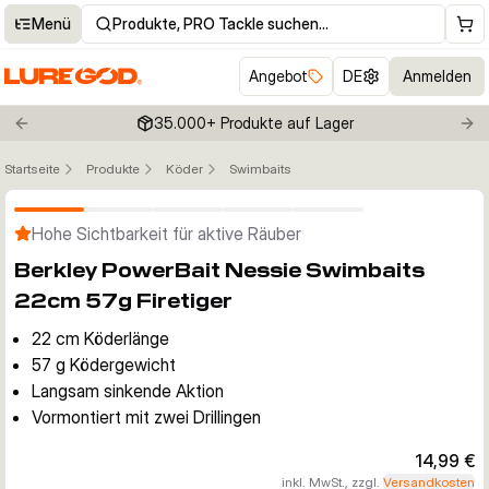
Menü
Produkte, PRO Tackle suchen…
Angebot
DE
Anmelden
35.000+ Produkte auf Lager
Previous slide
Nex
Startseite
Produkte
Köder
Swimbaits
Klicken um Zoom zu aktivieren
Hohe Sichtbarkeit für aktive Räuber
Berkley PowerBait Nessie Swimbaits
22cm 57g Firetiger
22 cm Köderlänge
57 g Ködergewicht
Langsam sinkende Aktion
Vormontiert mit zwei Drillingen
14,99 €
inkl. MwSt., zzgl.
Versandkosten