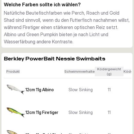
länger in der Bisszone halten soll. Die Stabilisierungsflossen 
Welche Farben sollte ich wählen?
unterstützen einen ruhigen, wiederholbaren Lauf.
Natürliche Beutefischfarben wie Perch, Roach und Gold
Größen und Farben für verschiedene Einsätze
Shad sind sinnvoll, wenn du den Futterfisch nachahmen willst,
Die Serie umfasst mehrere Längen, Gewichte und 
während Firetiger einen stärkeren optischen Reiz setzt.
Beutefischfarben wie Perch, Roach, Gold Shad, Firetiger, 
Albino und Green Pumpkin bieten je nach Licht und
Green Pumpkin und Albino. So lässt sich der Köder leichter 
Wasserfärbung andere Kontraste.
an Beutefische, Wasserfärbung und die gewünschte Größe 
der Räuber anpassen.
Berkley PowerBait Nessie Swimbaits
Ködergewicht
Produkt
Schwimmverhalten
Köder
(g)
12cm 11g Albino
Slow Sinking
11
12cm 11g Firetiger
Slow Sinking
11