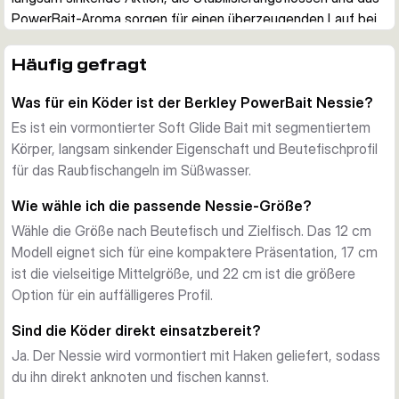
PowerBait-Aroma sorgen für einen überzeugenden Lauf bei 
gleichmäßigem Einholen, Gleitphasen und kurzen 
Richtungswechseln.
Häufig gefragt
Entwickelt für kontrollierte Glide-Präsentationen
Was für ein Köder ist der Berkley PowerBait Nessie?
Der weiche Körper und die segmentierte Bauweise erzeugen 
eine saubere Seitenbewegung, ideal wenn du Wasser 
Es ist ein vormontierter Soft Glide Bait mit segmentiertem
systematisch absuchen willst. Der Köder lässt sich auch an 
Körper, langsam sinkender Eigenschaft und Beutefischprofil
Stellen skippen und werfen, an denen klassische Glidebaits 
für das Raubfischangeln im Süßwasser.
oft weniger fehlertolerant sind.
Wie wähle ich die passende Nessie-Größe?
Vormontiert und direkt einsatzbereit
Wähle die Größe nach Beutefisch und Zielfisch. Das 12 cm
Jeder Köder ist fertig montiert und kann direkt gefischt 
Modell eignet sich für eine kompaktere Präsentation, 17 cm
werden. Ein Hakenhaltesystem hält den Drilling nah am 
ist die vielseitige Mittelgröße, und 22 cm ist die größere
Körper, der Fusion19 Drilling bietet dabei zuverlässige 
Option für ein auffälligeres Profil.
Schärfe für das Raubfischangeln.
Gleichmäßige Aktion im Süßwasser
Sind die Köder direkt einsatzbereit?
Der Köder ist für Süßwasser ausgelegt und sinkt langsam. 
Ja. Der Nessie wird vormontiert mit Haken geliefert, sodass
Das ist praktisch über flachen Bereichen, Kanten und 
du ihn direkt anknoten und fischen kannst.
Freiwasser, wenn ein kontrolliertes Absinken den Köder 