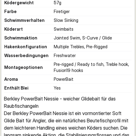
Ködergewicht
57
g
Farbe
Firetiger
Schwimmverhalten
Slow Sinking
Köderart
Swimbaits
Schwimmaktion
Jointed Swim, S-Curve / Glide
Hakenkonfiguration
Multiple Trebles, Pre-Rigged
Wasserbedingungen
Freshwater
Pre-rigged / Ready to fish, Treble hook,
Montageoptionen
Fusion19 hooks
Aroma
PowerBait
Enthält Blei
Yes
Berkley PowerBait Nessie - weicher Glidebait für das 
Raubfischangeln
Der Berkley PowerBait Nessie ist ein vormontierter Soft 
Glide Bait für Angler, die ein natürliches Beutefischprofil mit 
dem leichteren Handling eines weichen Köders suchen. Die 
langsam sinkende Aktion, die Stabilisierungsflossen und das 