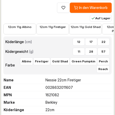
In den Warenkorb
Zur Wunschliste hinzufügen
Auf Lager
9,99 €
9,99 €
9,99 €
8,38 €
12cm 11g Albino
12cm 11g Firetiger
12cm 11g Gold Shad
12cm
P
Köderlänge
(
cm
)
12
17
22
Ködergewicht
(
g
)
11
28
57
Albino
Firetiger
Gold Shad
Green Pumpkin
Perch
Farbe
Roach
Name
Nessie 22cm Firetiger
EAN
0028632011607
MPN
1621082
Marke
Berkley
Köderlänge
22
cm