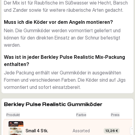
Der Mix ist für Raubfische im Süßwasser wie Hecht, Barsch
passend zur Beutegröße und zum gewünschten Zielfisch.
und Zander sowie für weitere räuberische Arten gedacht.
Für Raubfische im Süßwasser
Die verschiedenen Ausführungen eignen sich zum Angeln auf 
Muss ich die Köder vor dem Angeln montieren?
Hecht, Barsch und Zander sowie auf andere räuberische 
Nein. Die Gummiköder werden vormontiert geliefert und
Süßwasserarten. Jede Größenoption enthält vier Köder.
können für den direkten Einsatz an der Schnur befestigt
werden.
Was ist in jeder Berkley Pulse Realistic Mix-Packung
enthalten?
Jede Packung enthält vier Gummiköder in ausgewählten
Formen und verschiedenen Farben. Die Köder sind auf Jigs
vormontiert und sofort einsatzbereit.
Berkley Pulse Realistic Gummiköder
Produkt
Farbe
Preis
Small 4 Stk.
Assorted
13,26 €