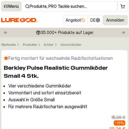
Menü
Produkte, PRO Tackle suchen…
Angebot
DE
Anmelden
35.000+ Produkte auf Lager
Previous slide
Nex
Startseite
Produkte
Köder
Gummiköder
Klicken um Zoom zu aktivieren
Fertig montiert für wechselnde Raubfischsituationen
Berkley Pulse Realistic Gummiköder
Small 4 Stk.
Vier verschiedene Gummiköder
Vormontiert und sofort einsatzbereit
Auswahl in Größe Small
Für mehrere Raubfischarten ausgewählt
15,99 €
-
17
%