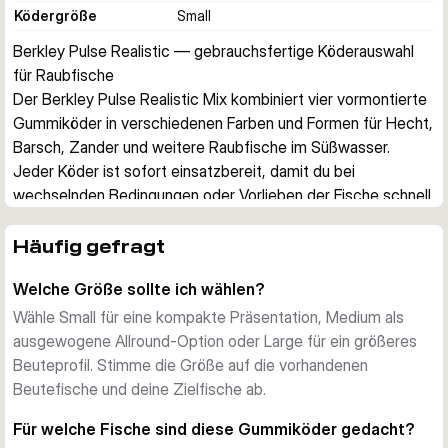
Ködergröße
Small
Berkley Pulse Realistic — gebrauchsfertige Köderauswahl 
für Raubfische
Der Berkley Pulse Realistic Mix kombiniert vier vormontierte 
Gummiköder in verschiedenen Farben und Formen für Hecht, 
Barsch, Zander und weitere Raubfische im Süßwasser. 
Jeder Köder ist sofort einsatzbereit, damit du bei 
wechselnden Bedingungen oder Vorlieben der Fische schnell 
reagieren kannst.
Praktischer Mix bewährter Formen
Häufig gefragt
Die Auswahl wurde mit der Erfahrung versierter Angler 
Welche Größe sollte ich wählen?
zusammengestellt und enthält unterschiedliche Köderprofile. 
So stehen dir mehrere Präsentationen in einer kompakten 
Wähle Small für eine kompakte Präsentation, Medium als
Packung zur Verfügung, statt nur eine einzelne Form.
ausgewogene Allround-Option oder Large für ein größeres
Vormontiert für schnelle Köderwechsel
Beuteprofil. Stimme die Größe auf die vorhandenen
Die Gummiköder sind bereits auf Jigs montiert, sodass du 
Beutefische und deine Zielfische ab.
einen Köder direkt anknüpfen und ohne separate Jigkopf-
Für welche Fische sind diese Gummiköder gedacht?
Montage loslegen kannst. Wähle Small, Medium oder Large 