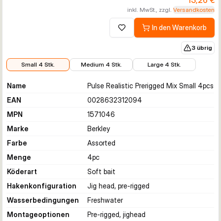
13,26 €
inkl. MwSt., zzgl.
Versandkosten
In den Warenkorb
Zur Wunschliste hinzufügen
3 übrig
13,26 €
17,99 €
19,99 €
Small 4 Stk.
Medium 4 Stk.
Large 4 Stk.
Name
Pulse Realistic Prerigged Mix Small 4pcs
EAN
0028632312094
MPN
1571046
Marke
Berkley
Farbe
Assorted
Menge
4
pc
Köderart
Soft bait
Hakenkonfiguration
Jig head, pre-rigged
Wasserbedingungen
Freshwater
Montageoptionen
Pre-rigged, jighead