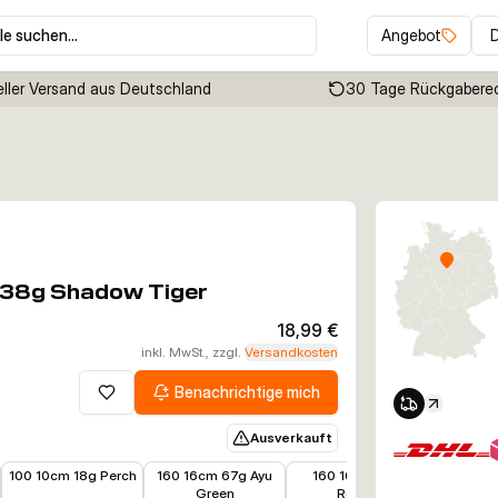
le suchen…
Angebot
ller Versand aus Deutschland
30 Tage Rückgabere
Klicken um Zoom zu aktivieren
cm 38g Shadow Tiger
18,99 €
inkl. MwSt., zzgl.
Versandkosten
Benachrichtige mich
Zur Wunschliste hinzufügen
Ausverkauft
16,56 €
20,44 €
19,00 €
22,49 €
100 10cm 18g Perch
160 16cm 67g Ayu
160 16cm 67g
160 16
Green
Roach
Albin