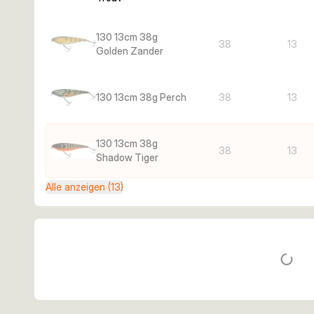
130 13cm 38g
38
13
Golden Zander
130 13cm 38g Perch
38
13
130 13cm 38g
38
13
Shadow Tiger
Alle anzeigen (13)