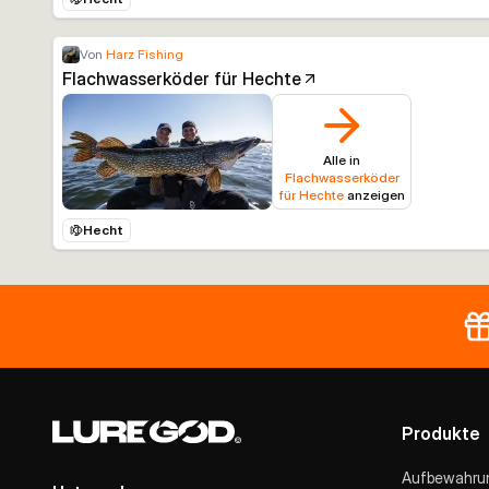
Von
Harz Fishing
Flachwasserköder für Hechte
Alle in
Flachwasserköder
für Hechte
anzeigen
Hecht
Produkte
Aufbewahru