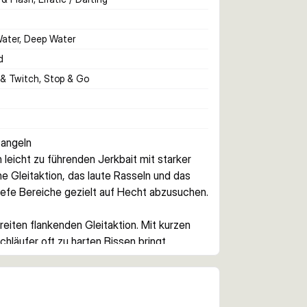
Water, Deep Water
d
 & Twitch, Stop & Go
tangeln
n leicht zu führenden Jerkbait mit starker 
e Gleitaktion, das laute Rasseln und das 
ltiefe Bereiche gezielt auf Hecht abzusuchen.
eiten flankenden Gleitaktion. Mit kurzen 
hläufer oft zu harten Bissen bringt.
Würfe. So erreichst du entfernte Kanten, 
rolle zu verlieren.