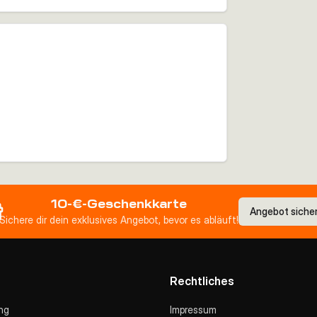
10-€-Geschenkkarte
Angebot siche
Sichere dir dein exklusives Angebot, bevor es abläuft!
Rechtliches
ng
Impressum