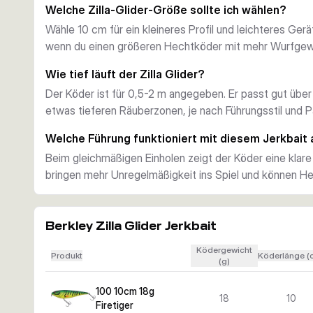
Lauftiefe und Einsatzbereich
Welche Zilla-Glider-Größe sollte ich wählen?
Mit einer Lauftiefe von 0,5-2 m lässt sich der Zilla Glid
Wähle 10 cm für ein kleineres Profil und leichteres Ger
gemischten Tiefenzonen führen. Das macht ihn zu einer 
wenn du einen größeren Hechtköder mit mehr Wurfgewi
Süßwasser bei wechselnden Bedingungen.
Haken und Praxiseinsatz
Wie tief läuft der Zilla Glider?
Jede Variante ist mit scharfen Fusion19 Drillingen ausges
Der Köder ist für 0,5-2 m angegeben. Er passt gut über
sinkende Bauweise hält den Köder in Pausen reaktionsfre
etwas tieferen Räuberzonen, je nach Führungsstil und 
mit gutem Gefühl.
Welche Führung funktioniert mit diesem Jerkbait
Beim gleichmäßigen Einholen zeigt der Köder eine klare
bringen mehr Unregelmäßigkeit ins Spiel und können He
Berkley Zilla Glider Jerkbait
Ködergewicht
Produkt
Köderlänge (
(g)
100 10cm 18g
18
10
Firetiger