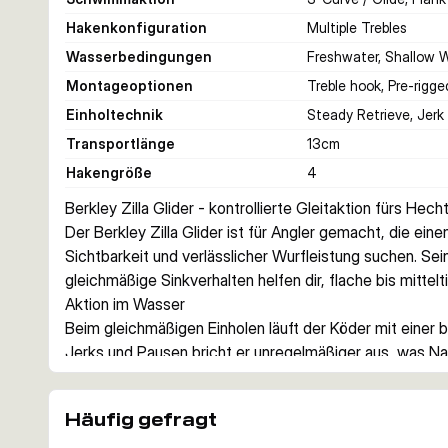
Hakenkonfiguration
Multiple Trebles
Wasserbedingungen
Freshwater, Shallow 
Montageoptionen
Treble hook, Pre-rigge
Einholtechnik
Steady Retrieve, Jerk
Transportlänge
13
cm
Hakengröße
4
Berkley Zilla Glider - kontrollierte Gleitaktion fürs Hech
Der Berkley Zilla Glider ist für Angler gemacht, die eine
Sichtbarkeit und verlässlicher Wurfleistung suchen. Sein
gleichmäßige Sinkverhalten helfen dir, flache bis mitte
Aktion im Wasser
Beim gleichmäßigen Einholen läuft der Köder mit einer br
Jerks und Pausen bricht er unregelmäßiger aus, was Nac
Wurfweite und Kontrolle
Das Weight Ramp System unterstützt weite und präzise 
Häufig gefragt
Krautfelder oder freie Fenster sicher, ohne die Köderkont