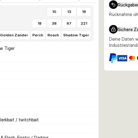
Rückgabe
10
13
16
Rücknahme ohn
18
38
67
221
Sichere Z
Golden Zander
Perch
Roach
Shadow Tiger
Deine Daten w
Industriestand
ow Tiger
Jerkbait / twitchbait
& Flash, Erratic / Darting