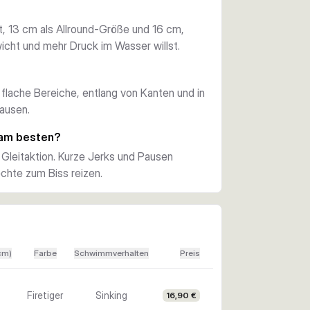
er über flachen Plateaus, an Kanten und in 
ät, 13 cm als Allround-Größe und 16 cm,
flexiblen Wahl für das Hechtangeln im 
cht und mehr Druck im Wasser willst.
tattet und direkt einsatzbereit. Die 
 flache Bereiche, entlang von Kanten und in
udig und erlaubt dir eine variable Führung 
Pausen.
 am besten?
 Gleitaktion. Kurze Jerks und Pausen
chte zum Biss reizen.
cm)
Farbe
Schwimmverhalten
Preis
Firetiger
Sinking
16,90 €