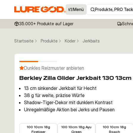
Menü
Produkte, PRO Tack
35.000+ Produkte auf Lager
Schne
Startseite
Produkte
Köder
Jerkbaits
Dunkles Reizmuster anbieten
Berkley Zilla Glider Jerkbait 130 13
13 cm sinkender Jerkbait für Hecht
38 g für weite, präzise Würfe
Shadow-Tiger-Dekor mit dunklem Kontrast
Unregelmäßige Aktion bei Jerks und Pausen
16,90 €
16,56 €
16,90 €
100 10cm 18g
100 10cm 18g Ayu
100 10cm 18g
Firetiger
Green
Roach