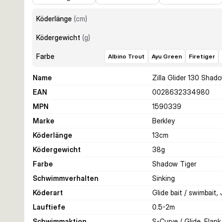
Köderlänge
(
cm
)
Ködergewicht
(
g
)
Farbe
Albino Trout
Ayu Green
Firetiger
Name
Zilla Glider 130 Shad
EAN
0028632334980
MPN
1590339
Marke
Berkley
Köderlänge
13
cm
Ködergewicht
38
g
Farbe
Shadow Tiger
Schwimmverhalten
Sinking
Köderart
Glide bait / swimbait, 
Lauftiefe
0.5-2
m
Schwimmaktion
S-Curve / Glide, Flank 