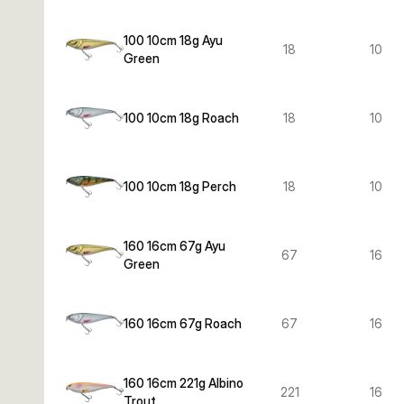
100 10cm 18g Ayu
18
10
Green
100 10cm 18g Roach
18
10
100 10cm 18g Perch
18
10
160 16cm 67g Ayu
67
16
Green
160 16cm 67g Roach
67
16
160 16cm 221g Albino
221
16
Trout