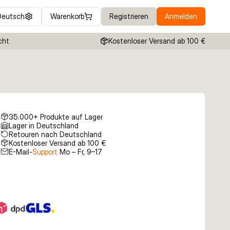
Deutsch
Warenkorb
Registrieren
Anmelden
cht
Kostenloser Versand ab 100 €
35.000+ Produkte auf Lager
Lager in Deutschland
Retouren nach Deutschland
Kostenloser Versand ab 100 €
E-Mail-
Support
Mo – Fr, 9–17
18,99 €
19,99 €
18,99 €
cm 221g
130 13cm 38g
130 13cm 38g Perch
130 13cm 38g
o Trout
Golden Zander
Shadow Tiger