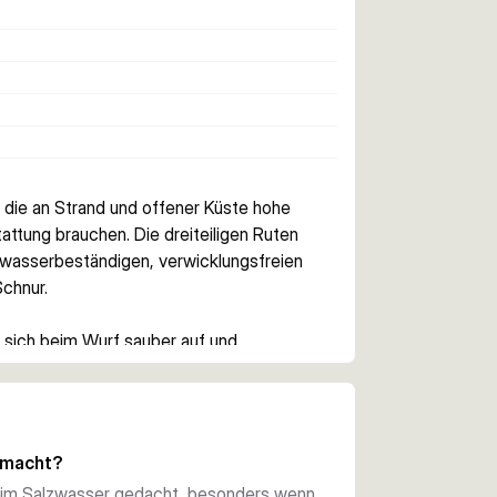
die an Strand und offener Küste hohe 
ttung brauchen. Die dreiteiligen Ruten 
wasserbeständigen, verwicklungsfreien 
Schnur.
 sich beim Wurf sauber auf und 
ei Bissen zu verlieren. Dadurch passt die 
thoden, bei denen Reichweite wichtig ist.
ingen, einem DPS-Rollenhalter und einem 
gemacht?
heren Halt bei Nässe und ist auf 
n im Salzwasser gedacht, besonders wenn