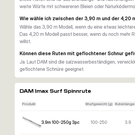
regelmäßige Einsätze zwischen Sand, Gischt und Geze
weite Würfe mit schwereren Bleien oder Naturködermo
Kraft und Rückmeldung im Gleichgewicht
Mit einem Wurfgewicht von 100-250 g ist die Serie au
Wie wähle ich zwischen der 3,90 m und der 4,20 
ausgelegt. Der Blank bietet Wurfkraft, ohne die Bisserk
Wähle das 3,90 m Modell, wenn du eine etwas leichter
gezielten Uferangeln auf Dorsch, Plattfisch, Aal oder W
Das 4,20 m Modell passt besser, wenn du noch mehr R
Praktisch für Transport und Einsatz
willst.
Beide Versionen bestehen aus drei Teilen und lassen sic
verstauen als vergleichbare zweiteilige Brandungsruten. 
Können diese Ruten mit geflochtener Schnur gef
längere Sessions mit viel Ausrüstung.
Ja. Laut DAM sind die salzwasserbeständigen, verwickl
geflochtene Schnüre geeignet.
DAM Imax Surf Spinnrute
Produkt
Wurfgewicht (g)
Rutenlänge
3.9m 100-250g 3pc
100-250
3.9