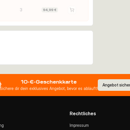
3
94,99 €
10-€-Geschenkkarte
Angebot siche
Sichere dir dein exklusives Angebot, bevor es abläuft!
Rechtliches
ng
Impressum