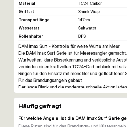
Material
TC24 Carbon
Griffart
Shrink Wrap
Transportlänge
147
cm
Wasserart
Saltwater
Rollenhalter
DPS
DAM Imax Surf - Kontrolle für weite Würfe am Meer
Die DAM Imax Surf Serie ist für Meeresangler gemacht, 
Wurfweiten, klare Bisserkennung und verlässliche Aussta
verbinden einen kraftvollen TC24-Carbonblank mit salz
Ringen für den Einsatz mit monofiler und geflochtener 
Für das Brandungsangeln gebaut
Der lange Blank und die moderate schnelle Aktion laden
unterstützen Würfe auf Distanz, ohne die Rückmeldung b
Serie gut zu Brandungsmontagen und anderen Küstenme
Häufig gefragt
Ausstattung für Salzwasser
DAM stattet die Imax Surf mit salzwasserbeständigen R
Für welche Angelei ist die DAM Imax Surf Serie 
Schrumpfschlauch-Endgriff aus. Das Setup sorgt für sic
Diese Ruten sind für das Brandungs- und Küstenangel