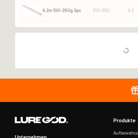
4.2m 100-250g 3pc
100-250
4.2
Produkte
Aufbewahru
Unternehmen