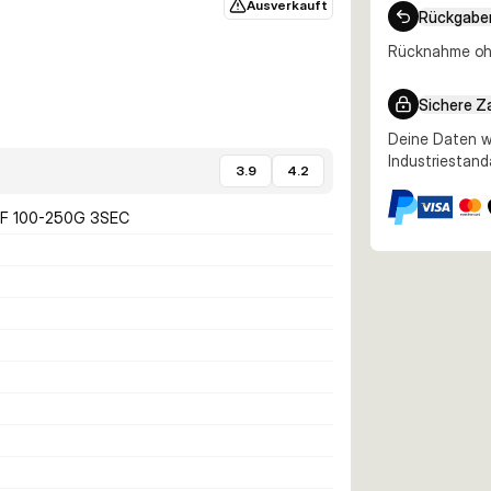
Ausverkauft
Rückgabe
Rücknahme ohn
Sichere Z
Deine Daten w
Industriestand
3.9
4.2
MF 100-250G 3SEC