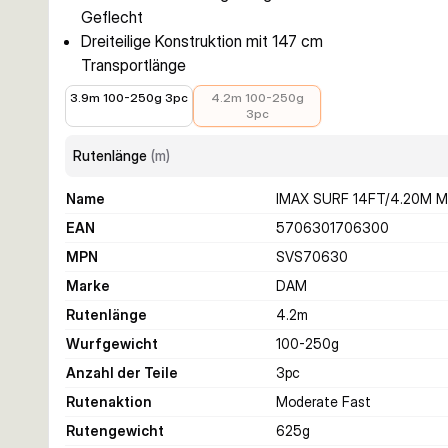
Geflecht
Dreiteilige Konstruktion mit 147 cm
Transportlänge
61,97 €
94,99 €
3.9m 100-250g 3pc
4.2m 100-250g
3pc
Rutenlänge
(
m
)
Name
IMAX SURF 14FT/4.20M 
EAN
5706301706300
MPN
SVS70630
Marke
DAM
Rutenlänge
4.2
m
Wurfgewicht
100-250
g
Anzahl der Teile
3
pc
Rutenaktion
Moderate Fast
Rutengewicht
625
g