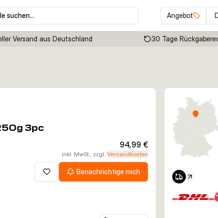
le suchen…
Angebot
ller Versand aus Deutschland
30 Tage Rückgabere
Klicken um Zoom zu aktivieren
250g 3pc
94,99 €
inkl. MwSt., zzgl.
Versandkosten
Benachrichtige mich
Zur Wunschliste hinzufügen