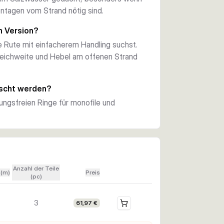
itenwasser ausgelegt.
ntagen vom Strand nötig sind.
f schwerere Brandungsbleie und Montagen 
m Version?
ennung zu stark zu dämpfen. Das hilft beim 
e Rute mit einfacherem Handling suchst.
olfsbarsch.
eichweite und Hebel am offenen Strand
h dadurch leichter transportieren und 
Das ist praktisch für Küstentrips und 
ischt werden?
ungsfreien Ringe für monofile und
Anzahl der Teile
 (m)
Preis
(pc)
3
61,97 €