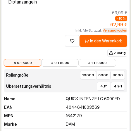
Distanzangeln
69,99 €
-
10
%
62,99 €
inkl. MwSt., zzgl.
Versandkosten
In den Warenkorb
Zur Wunschliste hinzufügen
2 übrig
62,99 €
67,49 €
71,99 €
4.9:1 6000
4.9:1 8000
4.1:1 10000
Rollengröße
10000
6000
8000
Übersetzungsverhältnis
4.1:1
4.9:1
Name
QUICK INTENZE LC 6000FD
EAN
4044641003569
MPN
1642179
Marke
DAM