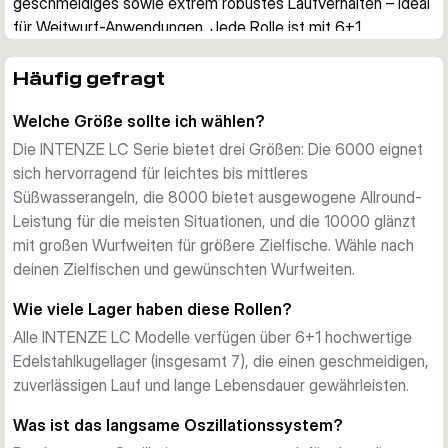
geschmeidiges sowie extrem robustes Laufverhalten – ideal 
für Weitwurf-Anwendungen. Jede Rolle ist mit 6+1 
hochwertigen Edelstahlkugellagern, dickem 
Schnurlaufröllchen-Design, CNC-gefrästem Aluminium-
Häufig gefragt
Schraubgriff und langsamen Oszillationssystem 
Welche Größe sollte ich wählen?
ausgestattet, das präzise parallele Schnurverlegung 
sicherstellt.
Die INTENZE LC Serie bietet drei Größen: Die 6000 eignet
Beim Drill können Sie sich auf das schnell verstellbare 
sich hervorragend für leichtes bis mittleres
Bremssystem und das ultra-starke Getriebe verlassen. 
Süßwasserangeln, die 8000 bietet ausgewogene Allround-
Diese Rollen sind auf Langlebigkeit ausgelegt und 
Leistung für die meisten Situationen, und die 10000 glänzt
versprechen zuverlässigen Angelspaß über viele Jahre 
mit großen Wurfweiten für größere Zielfische. Wähle nach
hinweg.
deinen Zielfischen und gewünschten Wurfweiten.
Hochwertige Bauweise
Wie viele Lager haben diese Rollen?
Das Graphitgehäuse und der Rotor bieten eine überaus 
Alle INTENZE LC Modelle verfügen über 6+1 hochwertige
robuste Grundlage, während das Weitwurf-Spulendesign dir 
Edelstahlkugellager (insgesamt 7), die einen geschmeidigen,
hilft, entfernte Angelplätze mühelos zu erreichen. Das 
zuverlässigen Lauf und lange Lebensdauer gewährleisten.
langsame Oszillationssystem gewährleistet, dass die Schnur 
sich perfekt parallel auf die Spule legt – ein entscheidendes 
Was ist das langsame Oszillationssystem?
Merkmal, das die Wurfweite und Präzision maximiert.