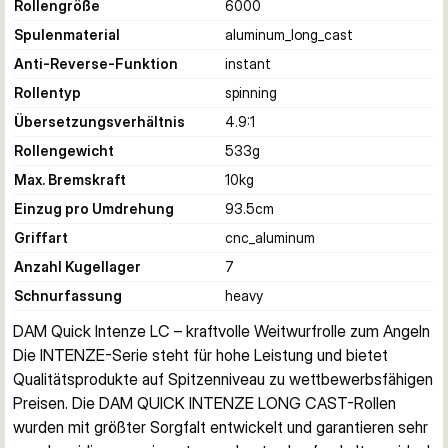
Rollengröße
6000
Spulenmaterial
aluminum_long_cast
Anti-Reverse-Funktion
instant
Rollentyp
spinning
Übersetzungsverhältnis
4.9:1
Rollengewicht
533
g
Max. Bremskraft
10
kg
Einzug pro Umdrehung
93.5
cm
Griffart
cnc_aluminum
Anzahl Kugellager
7
Schnurfassung
heavy
DAM Quick Intenze LC – kraftvolle Weitwurfrolle zum Angeln
Die INTENZE-Serie steht für hohe Leistung und bietet 
Qualitätsprodukte auf Spitzenniveau zu wettbewerbsfähigen 
Preisen. Die DAM QUICK INTENZE LONG CAST-Rollen 
wurden mit größter Sorgfalt entwickelt und garantieren sehr 