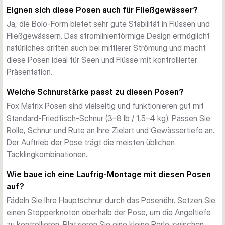
zuverlässige Bisserkennung in wechselnden 
Eignen sich diese Posen auch für Fließgewässer?
Wasserzuständen. Fox Matrix Ingenieurskunst sichert 
Ja, die Bolo-Form bietet sehr gute Stabilität in Flüssen und
konstanten Auftrieb über die ganze Saison.
Fließgewässern. Das stromlinienförmige Design ermöglicht
Laufrig-Montage
natürliches driften auch bei mittlerer Strömung und macht
Diese Posen funktionieren perfekt in Gleitsystemen, in 
diese Posen ideal für Seen und Flüsse mit kontrollierter
denen die Pose frei auf der Hauptschnur gleitet. 
Präsentation.
Positionieren Sie Ihren Stopperknoten zur Tiefenkontrolle 
und werfen Sie sicher aus, mit präzisem Auftriebskontrolle. 
Welche Schnurstärke passt zu diesen Posen?
Jedes Set enthält 5 Posen für längere Angeltage.
Fox Matrix Posen sind vielseitig und funktionieren gut mit
Standard-Friedfisch-Schnur (3–8 lb / 1,5–4 kg). Passen Sie
Rolle, Schnur und Rute an Ihre Zielart und Gewässertiefe an.
Der Auftrieb der Pose trägt die meisten üblichen
Tacklingkombinationen.
Wie baue ich eine Laufrig-Montage mit diesen Posen
auf?
Fädeln Sie Ihre Hauptschnur durch das Posenöhr. Setzen Sie
einen Stopperknoten oberhalb der Pose, um die Angeltiefe
zu kontrollieren. Platzieren Sie eine kleine Perle zwischen