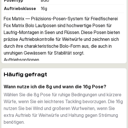
Posentyp
Bolo
Auftriebsklasse
16
g
Fox Matrix — Präzisions-Posen-System für Friedfischerei
Fox Matrix Bolo Laufposen sind hochwertige Posen für 
Laufrig-Montagen in Seen und Flüssen. Diese Posen bieten 
präzise Auftriebskontrolle für Weitwürfe und zeichnen sich 
durch ihre charakteristische Bolo-Form aus, die auch in 
unruhigen Gewässern für Stabilität sorgt.
Auftriebsoptionen
Erhältlich in zwei Kapazitäten—8g und 16g—zur Anpassung 
an unterschiedliche Gewässerbedingungen und Wurfweiten. 
Häufig gefragt
Die 8g Pose überzeugt bei Windstille und kürzeren 
Wann nutze ich die 8g und wann die 16g Pose?
Entfernungen, während die 16g starken Wind und große 
Wurfweiten sicher bewältigt.
Wählen Sie die 8g Pose für ruhige Bedingungen und kürzere
Design und Leistung
Würfe, wenn Sie ein leichteres Tackling bevorzugen. Die 16g
Das glatte, verjüngte Bolo-Profil minimiert den 
nutzen Sie bei Wind und großeren Wurfweiten, wenn Sie
Wasserwiderstand beim Werfen und driften und ermöglicht 
extra Auftrieb für Weitwürfe und Haltung gegen Strömung
eine natürliche Präsentation. Das stabile Design garantiert 
benötigen.