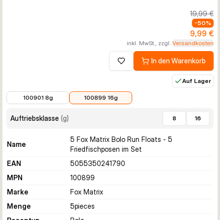
19,99 €
-
50
%
9,99 €
inkl. MwSt., zzgl.
Versandkosten
In den Warenkorb
Zur Wunschliste hinzufügen
Auf Lager
9,99 €
9,99 €
100901 8g
100899 16g
Auftriebsklasse
(
g
)
8
16
5 Fox Matrix Bolo Run Floats - 5
Name
Friedfischposen im Set
EAN
5055350241790
MPN
100899
Marke
Fox Matrix
Menge
5
pieces