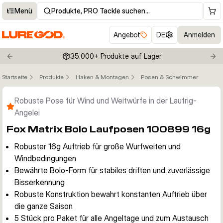
Menü
Produkte, PRO Tackle suchen…
Angebot
DE
Anmelden
35.000+ Produkte auf Lager
Previous slide
Nex
Startseite
Produkte
Haken & Montagen
Posen & Schwimmer
Klicken um Zoom zu aktivieren
Robuste Pose für Wind und Weitwürfe in der Laufrig-
Angelei
Fox Matrix Bolo Laufposen 100899 16g
Robuster 16g Auftrieb für große Wurfweiten und
Windbedingungen
Bewährte Bolo-Form für stabiles driften und zuverlässige
Bisserkennung
Robuste Konstruktion bewahrt konstanten Auftrieb über
die ganze Saison
5 Stück pro Paket für alle Angeltage und zum Austausch