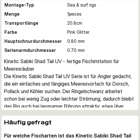
Montage-Typ
Sea & surf rigs
Menge
1
pieces
Transportlänge
20.8
cm
Farbe
Pink Glitter
Hauptschnurdurchmesser
0.80 mm
Seitenarmdurchmesser
0.70 mm
Kinetic Sabiki Shad Tail UV - fertige Fischimitation für 
Meeresräuber
Die Kinetic Sabiki Shad Tail UV Serie ist für Angler gedacht, 
die ein einfaches und fängiges Meeresvorfach für Dorsch, 
Pollack und Köhler suchen. Der Ringelschwanz arbeitet 
schon bei wenig Zug oder leichter Strömung, dadurch bleibt 
das Rig auch bei langsamer Führung attraktiv, etwa über 
tieferen Kanten, an Hafenanlagen oder beim Driftangeln.
Ringelschwanz für konstante Reize
Häufig gefragt
Jedes Rig nutzt eine weiche Fischimitation mit geringeltem 
Für welche Fischarten ist das Kinetic Sabiki Shad Tail
Schwanz, der schon bei wenig Bewegung sauber spielt. Das 