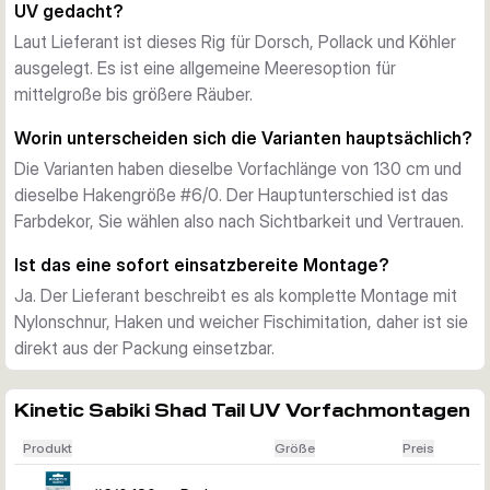
UV gedacht?
ist besonders nützlich, wenn die Fische vorsichtig sind, die 
Drift schwach ausfällt oder der Köder bereits in der 
Laut Lieferant ist dieses Rig für Dorsch, Pollack und Köhler
Absinkphase und bei langsamer Führung Druck machen soll.
ausgelegt. Es ist eine allgemeine Meeresoption für
Als komplette Vorfachmontage einsatzbereit
mittelgroße bis größere Räuber.
Das Sabiki Shad Tail UV ist mit chemisch geschärftem 
Worin unterscheiden sich die Varianten hauptsächlich?
Black-Nickel-Haken und Nylonschnur fertig montiert und 
Die Varianten haben dieselbe Vorfachlänge von 130 cm und
kann direkt aus der Packung gefischt werden. Das ist eine 
dieselbe Hakengröße #6/0. Der Hauptunterschied ist das
praktische Lösung für Angler, die im Meer nicht jedes 
Farbdekor, Sie wählen also nach Sichtbarkeit und Vertrauen.
Vorfach selbst binden möchten.
Passend für typische Meeresarten im Norden
Ist das eine sofort einsatzbereite Montage?
Laut Lieferant richtet sich diese Serie an Dorsch, Pollack und 
Ja. Der Lieferant beschreibt es als komplette Montage mit
Köhler. Die Vorfachlänge von 130 cm sorgt für eine 
Nylonschnur, Haken und weicher Fischimitation, daher ist sie
ausgewogene Präsentation beim allgemeinen Meeresangeln 
direkt aus der Packung einsetzbar.
vom Boot oder vom Ufer, dazu kommen Farbvarianten für 
unterschiedliche Lichtverhältnisse und Wassertrübungen.
Auswahl nach Farbdekor
Kinetic Sabiki Shad Tail UV Vorfachmontagen
Alle Varianten teilen sich dieselbe Hakengröße, Vorfachlänge 
Produkt
Größe
Preis
und dieselben Schnurdurchmesser. Der Hauptunterschied 
liegt in der Farbe, so können Sie ein leuchtendes Glow-