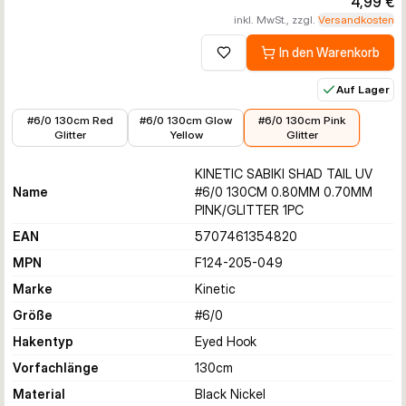
4,99 €
inkl. MwSt., zzgl.
Versandkosten
In den Warenkorb
Zur Wunschliste hinzufügen
Auf Lager
4,99 €
4,99 €
4,99 €
#6/0 130cm Red
#6/0 130cm Glow
#6/0 130cm Pink
Glitter
Yellow
Glitter
KINETIC SABIKI SHAD TAIL UV
Name
#6/0 130CM 0.80MM 0.70MM
PINK/GLITTER 1PC
EAN
5707461354820
MPN
F124-205-049
Marke
Kinetic
Größe
#6/0
Hakentyp
Eyed Hook
Vorfachlänge
130
cm
Material
Black Nickel