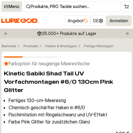
Menü
Produkte, PRO Tackle suchen…
Angebot
DE
Anmelden
35.000+ Produkte auf Lager
Previous slide
Nex
Startseite
Produkte
Haken & Montagen
Fertige Montagen
Klicken um Zoom zu aktivieren
Farboption für neugierige Meeresfische
Kinetic Sabiki Shad Tail UV
Vorfachmontagen #6/0 130cm Pink
Glitter
Fertiges 130-cm-Meeresrig
Chemisch geschärfter Haken in #6/0
Fischimitation mit Ringelschwanz und UV-Effekt
Farbe Pink Glitter für zusätzlichen Glanz