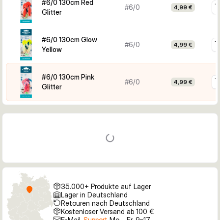
#6/0 130cm Red
#6/0
4,99 €
Dekor für wenig Licht oder Glitzerfarben für stärkere 
Glitter
optische Reize wählen.
#6/0 130cm Glow
#6/0
4,99 €
Yellow
#6/0 130cm Pink
#6/0
4,99 €
Glitter
35.000+ Produkte auf Lager
Lager in Deutschland
Retouren nach Deutschland
Kostenloser Versand ab 100 €
E-Mail-
Support
Mo – Fr, 9–17