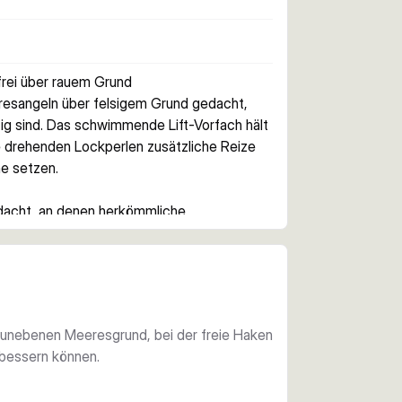
frei über rauem Grund
esangeln über felsigem Grund gedacht, 
g sind. Das schwimmende Lift-Vorfach hält 
drehenden Lockperlen zusätzliche Reize 
e setzen.
dacht, an denen herkömmliche 
ängen bleiben. Die schwimmende Bauweise 
ten.
geschärften Haken, Clips, schwimmenden 
ser und sorgt direkt aus der Packung für 
r unebenen Meeresgrund, bei der freie Haken
rbessern können.
Dorsch, Steinbutt und Seezunge ausgelegt. 