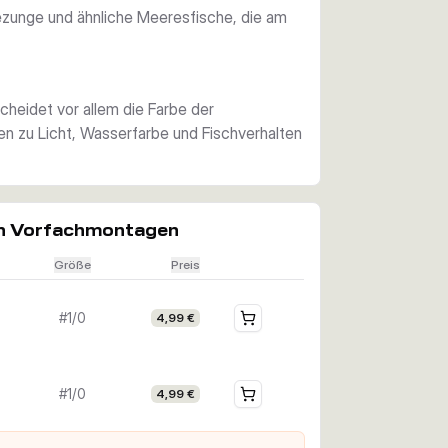
 passende Ausführung für Sichttiefe und 
Seezunge und ähnliche Meeresfische, die am
cheidet vor allem die Farbe der
n zu Licht, Wasserfarbe und Fischverhalten
rn Vorfachmontagen
Größe
Preis
#1/0
4,99 €
#1/0
4,99 €