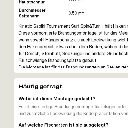
Hauptschnur
Durchmesser
0.50 mm
Seitenarm
Kinetic Sabiki Tournament Surf Spin&Turn - hält Haken 
Diese vormontierte Brandungsmontage ist für das Meer
wenn sowohl Hängerschutz als auch Lockwirkung wichti
den Hakenbereich etwas über dem Boden, während die 
für Dorsch, Steinbutt, Seezunge und andere Grundfisch
Für schwierige Brandungsplätze gebaut
Die Montage ist für das Brandungsangeln an Stellen ge
Grundmontagen leicht zwischen Steinen oder Kanten h
hilft dabei, den Köder sauberer über dem Grund anzubie
Häufig gefragt
Vormontiertes Doppelhakensystem
Sie erhalten eine fertige Montage mit zwei chemisch 
Wofür ist diese Montage gedacht?
Lockkugeln, Perlen und Schlauch. Das spart Zeit am Was
Es ist eine fertige Brandungsmontage für felsigen ode
einen einheitlichen Aufbau.
und zusätzliche Lockwirkung die Köderpräsentation ve
Praktisch für Meeresräuber und Grundfische
Die Tournament Surf Spin&Turn Serie ist auf Arten wie 
Auf welche Fischarten ist sie ausgelegt?