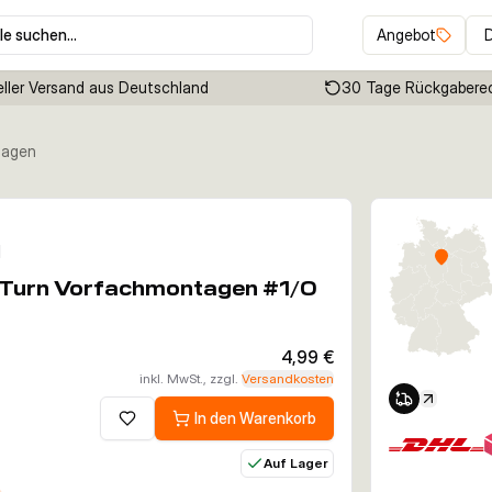
le suchen…
Angebot
ller Versand aus Deutschland
30 Tage Rückgabere
tagen
Klicken um Zoom zu aktivieren
d
n&Turn Vorfachmontagen #1/0
4,99 €
inkl. MwSt., zzgl.
Versandkosten
In den Warenkorb
Zur Wunschliste hinzufügen
Auf Lager