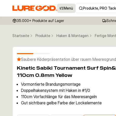
Menü
Produkte, PRO Tack
35.000+ Produkte auf Lager
Schne
Startseite
Produkte
Haken & Montagen
Fertige Mon
Saubere Köderpräsentation über rauem Meeresgrun
Kinetic Sabiki Tournament Surf Spi
110cm 0.8mm Yellow
Vormontierte Brandungsmontage
Doppelhakensystem mit Haken in #1/0
110cm Vorfachlänge für das Meeresangeln
Gut sichtbare gelbe Farbe der Lockelemente
4,99 €
4,99 €
4,99 €