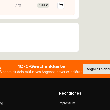
#1/0
4,99 €
10-€-Geschenkkarte
Angebot siche
Sichere dir dein exklusives Angebot, bevor es abläuft!
Rechtliches
ng
Impressum