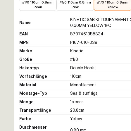
#1/0 110cm 0.8mm
#1/0 110cm 0.8mm
#1/0 110cm 0.8mm
Pearl
Pink
Yellow
KINETIC SABIKI TOURNAMENT 
Name
0.50MM YELLOW 1PC
EAN
5707461355834
MPN
F167-010-039
Marke
Kinetic
Größe
#1/0
Hakentyp
Double Hook
Vorfachlänge
110
cm
Material
Monofilament
Montage-Typ
Sea & surf rigs
Menge
1
pieces
Transportlänge
20.8
cm
Farbe
Yellow
Durchmesser
0.80 mm