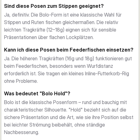
Abgestufte Tragkraft für jede Situation
Sind diese Posen zum Stippen geeignet?
Wählt die Tragkraft Eures Sets passend zu Eurer Fütterung 
Ja, definitiv. Die Bolo-Form ist eine klassische Wahl für
und zum Gewicht Eures Equipments. Von einer 12g-Pose für 
Stippen und Ruten fischen gleichermaßen. Die relativ
leichte Rigs über flache Uferstellen bis zur 18g-Option für 
leichten Tragkräfte (12–18g) eignen sich für sensible
Wurfdistanz und Feederfischen – Ihr habt die Flexibilität, alles 
Präsentationen über flachen Lockplätzen.
aus einer Schachtel anzupassen.
Kann ich diese Posen beim Feederfischen einsetzen?
Ja. Die höheren Tragkräften (16g und 18g) funktionieren gut
beim Feederfischen, besonders wenn Wurfdistanz
erforderlich ist. Sie tragen ein kleines Inline-Futterkorb-Rig
ohne Probleme.
Was bedeutet "Bolo Hold"?
Bolo ist die klassische Posenform – rund und bauchig mit
charakteristischer Silhouette. "Hold" bezieht sich auf die
sichere Präsentation und die Art, wie sie ihre Position selbst
bei leichter Strömung beibehält, ohne ständige
Nachbesserung.