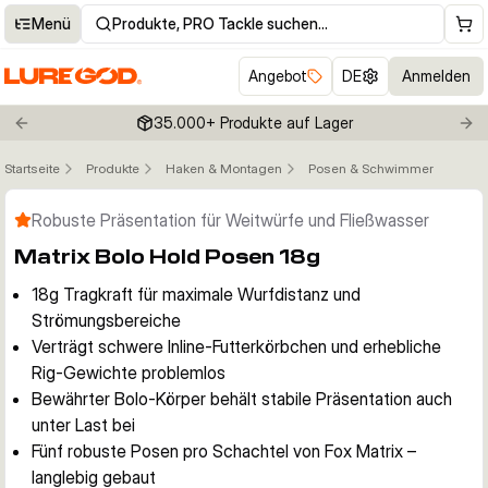
Menü
Produkte, PRO Tackle suchen…
Angebot
DE
Anmelden
35.000+ Produkte auf Lager
Previous slide
Nex
Startseite
Produkte
Haken & Montagen
Posen & Schwimmer
Klicken um Zoom zu aktivieren
Robuste Präsentation für Weitwürfe und Fließwasser
Matrix Bolo Hold Posen 18g
18g Tragkraft für maximale Wurfdistanz und
Strömungsbereiche
Verträgt schwere Inline-Futterkörbchen und erhebliche
Rig-Gewichte problemlos
Bewährter Bolo-Körper behält stabile Präsentation auch
unter Last bei
Fünf robuste Posen pro Schachtel von Fox Matrix –
langlebig gebaut