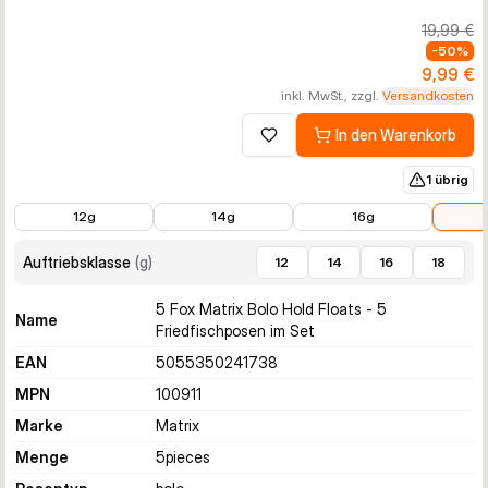
19,99 €
-
50
%
9,99 €
inkl. MwSt., zzgl.
Versandkosten
In den Warenkorb
Zur Wunschliste hinzufügen
1 übrig
9,99 €
9,99 €
9,99 €
9,99 €
12g
14g
16g
Auftriebsklasse
(
g
)
12
14
16
18
5 Fox Matrix Bolo Hold Floats - 5
Name
Friedfischposen im Set
EAN
5055350241738
MPN
100911
Marke
Matrix
Menge
5
pieces