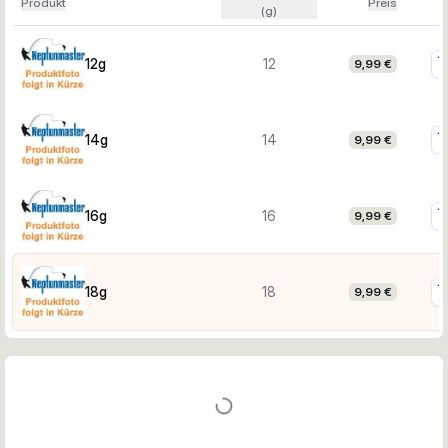
Produkt
Preis
(g)
12g
12
9,99 €
14g
14
9,99 €
16g
16
9,99 €
18g
18
9,99 €