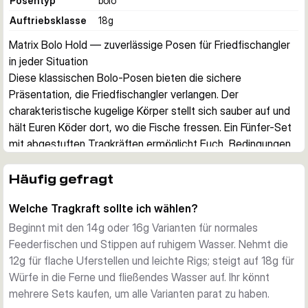
Posentyp
bolo
Auftriebsklasse
18
g
Matrix Bolo Hold — zuverlässige Posen für Friedfischangler 
in jeder Situation
Diese klassischen Bolo-Posen bieten die sichere 
Präsentation, die Friedfischangler verlangen. Der 
charakteristische kugelige Körper stellt sich sauber auf und 
hält Euren Köder dort, wo die Fische fressen. Ein Fünfer-Set 
mit abgestuften Tragkräften ermöglicht Euch, Bedingungen 
vom ruhigen Wasser bis zur leichten Strömung zu meistern.
Entwickelt für Match- und Feederfischen
Häufig gefragt
Die Bolo-Form bewährt sich beim Stippen, beim Ruten- und 
Welche Tragkraft sollte ich wählen?
beim Feederfischen gleichermaßen. Jede Pose ist 
farbcodiert nach ihrer Tragkraft, was die schnelle Auswahl 
Beginnt mit den 14g oder 16g Varianten für normales
während des Angelns vereinfacht. Fox Matrix's Ruf für 
Feederfischen und Stippen auf ruhigem Wasser. Nehmt die
Zuverlässigkeit zeigt sich in diesen bewährten Posen – 
12g für flache Uferstellen und leichte Rigs; steigt auf 18g für
verfeinert über Jahrzehnte hinweg durch die Tradition des 
Würfe in die Ferne und fließendes Wasser auf. Ihr könnt
Friedfischens.
mehrere Sets kaufen, um alle Varianten parat zu haben.