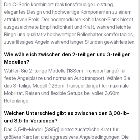
Ringausstattung umfasst 40mm oder 50mm leichte MM-
Die C-Serie kombiniert reaktionsfreudige Leistung,
Serie-Präzisionsringe mit Anti-Frap-16mm-Spitzenringen. Ein 
elegantes Design und hochwertige Komponenten zu einem
schlanker, schwarz eloxierter belüfteter Rollenhalter und 
attraktiven Preis. Der hochmodulare Kohlefaser-Blank bietet
stilvoller japanischer Schrumpfschlauch-Griff mit 
ausgezeichnete Empfindlichkeit und Kraft, während leichte
ausgestelltem EVA-Abschnitt sorgen für Komfort und 
Ringe und qualitativ hochwertiger Rollenhalter komfortables,
sicheren Griff bei langen Angelstunden.
zuverlässiges Angeln während langer Stunden gewährleisten.
Aktionssysteme
Wie wähle ich zwischen den 2-teiligen und 3-teiligen
Die Serie bietet zwei unterschiedliche Aktionsprofile: AR 
Modellen?
(Allround) mit halbparabolischer Krümmung für kontrollierten 
Wählen Sie 2-teilige Modelle (188cm Transportlänge) für
Drill und Fischhandhabung, und XD (Xtra Distance) mit 
feste Angelplätze und normalen Autotransport. Wählen Sie
schnellerer, kraftvollerer Aktion für weite Würfe. Jede 
das 3-teilige Modell (126cm Transportlänge) für maximale
Konfiguration balanciert Reaktionsfähigkeit mit Kraft für 
Mobilität, Reisen und flexible Setups bei voller 3,60m
verschiedene Anglevorlieben.
Rutenlänge.
Vielseitige Konfigurationen
Alle Modelle sind 3,60m lang, in Testkurven von 3,00 lb bis 
Welchen Unterschied gibt es zwischen den 3,00-lb-
3,5 lb erhältlich. Wählen Sie zwischen 2-teiligen Modellen 
und 3,5-lb-Versionen?
(188cm Transport) für traditionelle Setups oder der 3-
Das 3,5-lb-Modell (395g) bietet zusätzliche Kraft für
teiligen AR-Variante (126cm Transport) für maximale 
größere Karpfen und aggressivere Angelbedingungen. Die
Mobilität ohne Leistungseinbußen.