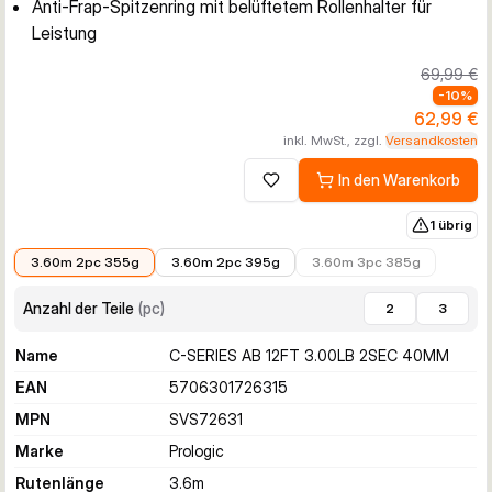
Anti-Frap-Spitzenring mit belüftetem Rollenhalter für
Leistung
69,99 €
-
10
%
62,99 €
inkl. MwSt., zzgl.
Versandkosten
In den Warenkorb
Zur Wunschliste hinzufügen
1 übrig
62,99 €
62,99 €
69,99 €
3.60m 2pc 355g
3.60m 2pc 395g
3.60m 3pc 385g
Anzahl der Teile
(
pc
)
2
3
Name
C-SERIES AB 12FT 3.00LB 2SEC 40MM
EAN
5706301726315
MPN
SVS72631
Marke
Prologic
Rutenlänge
3.6
m