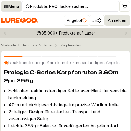
Menü
Produkte, PRO Tackle suchen…
Angebot
DE
Anmelden
35.000+ Produkte auf Lager
Previous slide
Nex
Startseite
Produkte
Ruten
Karpfenruten
Klicken um Zoom zu aktivieren
Reaktionsfreudige Karpfenrute zum vielseitigen Angeln
Prologic C-Series Karpfenruten 3.60m
2pc 355g
Schlanker reaktionsfreudiger Kohlefaser-Blank für sensible
Rückmeldung
40-mm-Leichtgewichtsringe für präzise Wurfkontrolle
2-teiliges Design für einfachen Transport und
zuverlässiges Setup
Leichte 355-g-Balance für verlängerten Angelkomfort