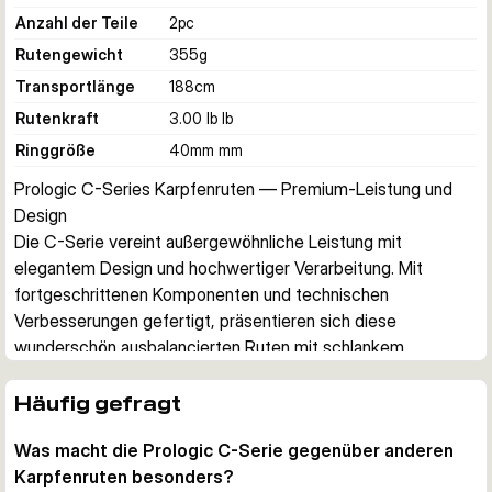
Anzahl der Teile
2
pc
Rutengewicht
355
g
Transportlänge
188
cm
Rutenkraft
3.00 lb lb
Ringgröße
40mm mm
Prologic C-Series Karpfenruten — Premium-Leistung und 
Design
Die C-Serie vereint außergewöhnliche Leistung mit 
elegantem Design und hochwertiger Verarbeitung. Mit 
fortgeschrittenen Komponenten und technischen 
Verbesserungen gefertigt, präsentieren sich diese 
wunderschön ausbalancierten Ruten mit schlankem, 
hochreaktivem Kohlefaser-Blank in 2- und 3-teiligen 
Konfigurationen für Ihren Angelstil.
Häufig gefragt
Konstruktion und Design
Was macht die Prologic C-Serie gegenüber anderen
Jede Rute verfügt über einen hochmoduligen Kohlefaser-
Karpfenruten besonders?
Blank mit Antireflex-Finish und dezenter Optik. Die 