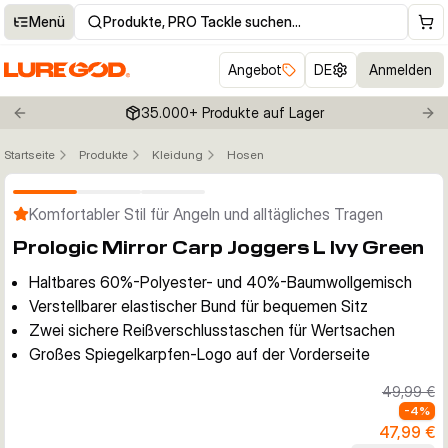
Menü
Produkte, PRO Tackle suchen…
Angebot
DE
Anmelden
35.000+ Produkte auf Lager
Previous slide
Nex
Startseite
Produkte
Kleidung
Hosen
Klicken um Zoom zu aktivieren
Komfortabler Stil für Angeln und alltägliches Tragen
Prologic Mirror Carp Joggers L Ivy Green
Haltbares 60%-Polyester- und 40%-Baumwollgemisch
Verstellbarer elastischer Bund für bequemen Sitz
Zwei sichere Reißverschlusstaschen für Wertsachen
Großes Spiegelkarpfen-Logo auf der Vorderseite
49,99 €
-
4
%
47,99 €