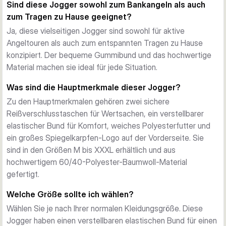
Sind diese Jogger sowohl zum Bankangeln als auch
geeignet.
zum Tragen zu Hause geeignet?
Vielseitige ganzjährige Nutzung
Ja, diese vielseitigen Jogger sind sowohl für aktive
Entworfen für Angler, die zuverlässigen Komfort ohne 
Angeltouren als auch zum entspannten Tragen zu Hause
Kompromisse wollen, bieten diese Jogger einen nahtlosen 
konzipiert. Der bequeme Gummibund und das hochwertige
Übergang zwischen Angeltouren und alltäglichem Tragen. 
Material machen sie ideal für jede Situation.
Die neutrale Ivy-Grün-Farbe passt zu jedem Angeloutfit.
Was sind die Hauptmerkmale dieser Jogger?
Zu den Hauptmerkmalen gehören zwei sichere
Reißverschlusstaschen für Wertsachen, ein verstellbarer
elastischer Bund für Komfort, weiches Polyesterfutter und
ein großes Spiegelkarpfen-Logo auf der Vorderseite. Sie
sind in den Größen M bis XXXL erhältlich und aus
hochwertigem 60/40-Polyester-Baumwoll-Material
gefertigt.
Welche Größe sollte ich wählen?
Wählen Sie je nach Ihrer normalen Kleidungsgröße. Diese
Jogger haben einen verstellbaren elastischen Bund für einen