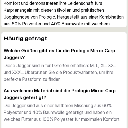
Komfort und demonstrieren Ihre Leidenschaft fürs 
Karpfenangeln mit dieser stilvollen und praktischen 
Jogginghose von Prologic. Hergestellt aus einer Kombination 
aus 60% Polyester und 40% Baumwolle mit weichem 
Polyesterfutter, bieten sie Komfort und Haltbarkeit für lange 
Tage am Angelplatz.
Häufig gefragt
Hochwertige Verarbeitung
Welche Größen gibt es für die Prologic Mirror Carp
Die Jogger kombinieren ein Polyester- und 
Joggers?
Baumwollgemisch mit weichem Polyesterfutter für Komfort 
in jeder Jahreszeit. Das große Spiegelkarpfen-Logo ist auf 
Diese Jogger sind in fünf Größen erhältlich: M, L, XL, XXL
der Vorderseite prominent platziert und zeigt anderen 
und XXXL. Überprüfen Sie die Produktvarianten, um Ihre
Anglern, wo Ihre Leidenschaft liegt.
perfekte Passform zu finden.
Praktische Merkmale
Aus welchem Material sind die Prologic Mirror Carp
Der verstellbare Gummibund garantiert einen bequemen Sitz 
Joggers gefertigt?
für verschiedene Körpertypen, während zwei 
Die Jogger sind aus einer haltbaren Mischung aus 60%
Reißverschlusstaschen sichere Aufbewahrung für 
Polyester und 40% Baumwolle gefertigt und haben ein
Wertsachen wie Handys und Portemonnaies bieten. 
weiches Futter aus 100% Polyester für maximalen Komfort.
Erhältlich in den Größen M bis XXXL, sind diese Jogger 
gleichermaßen am Angelplatz wie zu Hause auf der Couch 