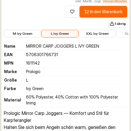
inkl. MwSt., zzgl.
Versandkosten
In den Warenkorb
Zur Wunschliste hinzufügen
1 übrig
36,51 €
47,99 €
47,99 €
49,99 
M Ivy Green
L Ivy Green
XXL Ivy Green
XL 
Name
MIRROR CARP JOGGERS L IVY GREEN
EAN
5706301766731
MPN
1611142
Marke
Prologic
Größe
L
Farbe
Ivy Green
60% Polyester, 40% Cotton with 100% Polyester
Material
lining
Prologic Mirror Carp Joggers — Komfort und Stil für 
Karpferangler
Halten Sie sich beim Angeln schön warm, genießen den 