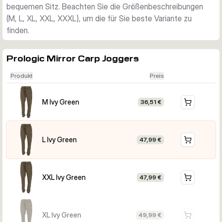
bequemen Sitz. Beachten Sie die Größenbeschreibungen
(M, L, XL, XXL, XXXL), um die für Sie beste Variante zu
finden.
Prologic Mirror Carp Joggers
Produkt
Preis
M Ivy Green
36,51 €
L Ivy Green
47,99 €
XXL Ivy Green
47,99 €
XL Ivy Green
49,99 €