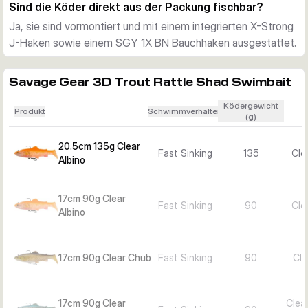
Sind die Köder direkt aus der Packung fischbar?
fischbar, mit zur Länge passender Hakengröße.
Ja, sie sind vormontiert und mit einem integrierten X-Strong
So wählen Sie die passende Variante
J-Haken sowie einem SGY 1X BN Bauchhaken ausgestattet.
Wählen Sie 17cm und 90g für ein etwas kleineres 
Forellenprofil und eine Lauftiefe von etwa 3 bis 6m. Die 
Version mit 20,5cm und 135g bietet ein größeres Zielbild 
Savage Gear 3D Trout Rattle Shad Swimbait
und läuft bis etwa 8m tiefer, danach wählen Sie das Dekor 
Ködergewicht
passend zu Beutefisch und Wasserklarheit.
Produkt
Schwimmverhalten
(g)
20.5cm 135g Clear
Fast Sinking
135
Cle
Albino
17cm 90g Clear
Fast Sinking
90
Cle
Albino
17cm 90g Clear Chub
Fast Sinking
90
Cle
17cm 90g Clear
Clea