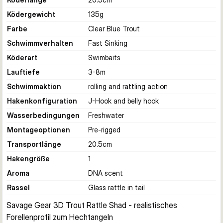
Ködergewicht
135
g
Farbe
Clear Blue Trout
Schwimmverhalten
Fast Sinking
Köderart
Swimbaits
Lauftiefe
3-8
m
Schwimmaktion
rolling and rattling action
Hakenkonfiguration
J-Hook and belly hook
Wasserbedingungen
Freshwater
Montageoptionen
Pre-rigged
Transportlänge
20.5
cm
Hakengröße
1
Aroma
DNA scent
Rassel
Glass rattle in tail
Savage Gear 3D Trout Rattle Shad - realistisches 
Forellenprofil zum Hechtangeln