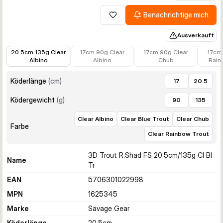
Benachrichtige mich
Zur Wunschliste hinzufügen
Ausverkauft
10,12 €
12,99 €
12,99 €
12,99 
20.5cm 135g Clear
17cm 90g Clear
17cm 90g Clear
17cm
Albino
Albino
Chub
Rain
Köderlänge
(
cm
)
17
20.5
Ködergewicht
(
g
)
90
135
Clear Albino
Clear Blue Trout
Clear Chub
Farbe
Clear Rainbow Trout
3D Trout R.Shad FS 20.5cm/135g Cl Bl
Name
Tr
EAN
5706301022998
MPN
1625345
Marke
Savage Gear
Köderlänge
20.5
cm