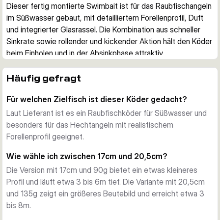
Dieser fertig montierte Swimbait ist für das Raubfischangeln 
im Süßwasser gebaut, mit detailliertem Forellenprofil, Duft 
und integrierter Glasrassel. Die Kombination aus schneller 
Sinkrate sowie rollender und kickender Aktion hält den Köder 
beim Einholen und in der Absinkphase attraktiv.
Realistische Reize
Das 3D Photo Chrome Finish und die natürlichen 
Häufig gefragt
Beutefischmuster orientieren sich eng an einer Forelle. Das 
Für welchen Zielfisch ist dieser Köder gedacht?
zusätzliche DNA-Aroma setzt einen weiteren Reiz, wenn 
Fische folgen, aber noch nicht entschlossen attackieren.
Laut Lieferant ist es ein Raubfischköder für Süßwasser und
Aktion unter Wasser
besonders für das Hechtangeln mit realistischem
Der Körper erzeugt eine rollende, kickende Bewegung mit 
Forellenprofil geeignet.
Rasselgeräusch aus dem Schwanzbereich. Durch die 
Wie wähle ich zwischen 17cm und 20,5cm?
schnelle Sinkrate lässt sich der Köder gut in tieferen 
Die Version mit 17cm und 90g bietet ein etwas kleineres
Wasserschichten führen und arbeitet auch in der 
Profil und läuft etwa 3 bis 6m tief. Die Variante mit 20,5cm
Absinkphase weiter.
und 135g zeigt ein größeres Beutebild und erreicht etwa 3
Direkt einsatzbereit auf Hecht
bis 8m.
Jeder Köder ist mit integriertem X-Strong J-Haken und SGY 
1X BN Bauchhaken vormontiert. So ist der Köder direkt 