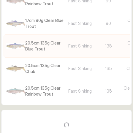
Fast Sinking
90
Rainbow Trout
17cm 90g Clear Blue
Cle
Fast Sinking
90
Trout
20.5cm 135g Clear
Cle
Fast Sinking
135
Blue Trout
20.5cm 135g Clear
Fast Sinking
135
Cle
Chub
20.5cm 135g Clear
Clea
Fast Sinking
135
Rainbow Trout