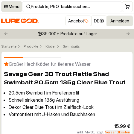
Menü
Produkte, PRO Tackle suchen…
Angebot
DE
Anmelden
35.000+ Produkte auf Lager
Previous slide
Nex
Startseite
Produkte
Köder
Swimbaits
Klicken um Zoom zu aktivieren
Großer Hechtköder für tieferes Wasser
Savage Gear 3D Trout Rattle Shad
Swimbait 20.5cm 135g Clear Blue Trout
20,5cm Swimbait im Forellenprofil
Schnell sinkende 135g Ausführung
Dekor Clear Blue Trout im Zielfisch-Look
Vormontiert mit J-Haken und Bauchhaken
15,99 €
inkl. MwSt., zzgl.
Versandkosten