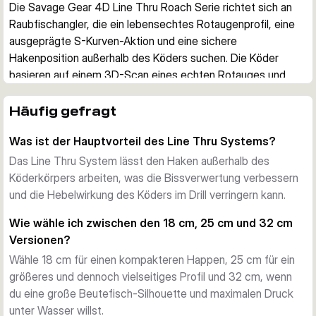
Die Savage Gear 4D Line Thru Roach Serie richtet sich an 
Raubfischangler, die ein lebensechtes Rotaugenprofil, eine 
ausgeprägte S-Kurven-Aktion und eine sichere 
Hakenposition außerhalb des Köders suchen. Die Köder 
basieren auf einem 3D-Scan eines echten Rotauges und 
sind für das Werfen oder Schleppen im Süßwasser 
ausgelegt.
Häufig gefragt
Realistisches Rotaugenprofil
Was ist der Hauptvorteil des Line Thru Systems?
Die hohe Körperform, die detaillierte Oberfläche und die 
natürliche Beutefisch-Silhouette ahmen einen der 
Das Line Thru System lässt den Haken außerhalb des
wichtigsten Beutefische des Hechts nach. Das hilft, wenn in 
Köderkörpers arbeiten, was die Bissverwertung verbessern
klarem Wasser oder bei auf Rotaugen fixierten Räubern ein 
und die Hebelwirkung des Köders im Drill verringern kann.
glaubwürdiges Profil gefragt ist.
Wie wähle ich zwischen den 18 cm, 25 cm und 32 cm
Line-Thru Hakensystem
Versionen?
Das Line Thru System lässt den Haken frei außerhalb des 
Wähle 18 cm für einen kompakteren Happen, 25 cm für ein
Köderkörpers schwingen. Das kann die Bissverwertung 
größeres und dennoch vielseitiges Profil und 32 cm, wenn
verbessern und Aussteiger im Drill verringern. Der Körper 
du eine große Beutefisch-Silhouette und maximalen Druck
kombiniert einen harten Schaumkern mit einer weichen 
unter Wasser willst.
Außenhaut für eine ausgewogene Präsentation.