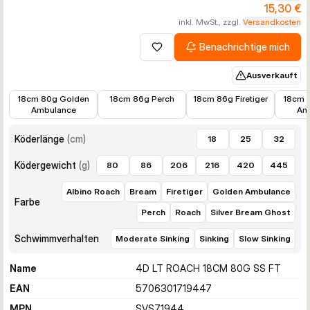
15,30 €
inkl. MwSt., zzgl.
Versandkosten
Benachrichtige mich
Zur Wunschliste hinzufügen
Ausverkauft
15,30 €
15,01 €
11,38 €
15,01 €
18cm 80g Golden
18cm 86g Perch
18cm 86g Firetiger
18cm 
Ambulance
Am
Köderlänge
(
cm
)
18
25
32
Ködergewicht
(
g
)
80
86
206
216
420
445
Albino Roach
Bream
Firetiger
Golden Ambulance
Farbe
Perch
Roach
Silver Bream Ghost
Schwimmverhalten
Moderate Sinking
Sinking
Slow Sinking
Name
4D LT ROACH 18CM 80G SS FT
EAN
5706301719447
MPN
SVS71944