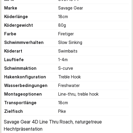
Marke
Savage Gear
Köderlänge
18
cm
Ködergewicht
80
g
Farbe
Firetiger
Schwimmverhalten
Slow Sinking
Köderart
Swimbaits
Lauftiefe
1-4
m
Schwimmaktion
S-curve
Hakenkonfiguration
Treble Hook
Wasserbedingungen
Freshwater
Montageoptionen
Line-thru, treble hook
Transportlänge
18
cm
Zielfisch
Pike
Savage Gear 4D Line Thru Roach, naturgetreue 
Hechtpräsentation