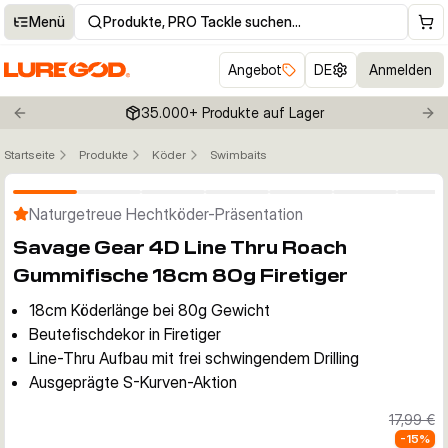
Menü
Produkte, PRO Tackle suchen…
Angebot
DE
Anmelden
35.000+ Produkte auf Lager
Previous slide
Nex
Startseite
Produkte
Köder
Swimbaits
Klicken um Zoom zu aktivieren
Naturgetreue Hechtköder-Präsentation
Savage Gear 4D Line Thru Roach
Gummifische 18cm 80g Firetiger
18cm Köderlänge bei 80g Gewicht
Beutefischdekor in Firetiger
Line-Thru Aufbau mit frei schwingendem Drilling
Ausgeprägte S-Kurven-Aktion
17,99 €
-
15
%