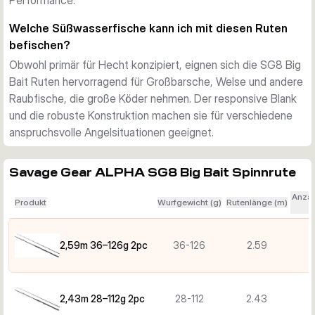
Performance.
Welche Süßwasserfische kann ich mit diesen Ruten
befischen?
Obwohl primär für Hecht konzipiert, eignen sich die SG8 Big
Bait Ruten hervorragend für Großbarsche, Welse und andere
Raubfische, die große Köder nehmen. Der responsive Blank
und die robuste Konstruktion machen sie für verschiedene
anspruchsvolle Angelsituationen geeignet.
Savage Gear ALPHA SG8 Big Bait Spinnrute
Anzah
Produkt
Wurfgewicht (g)
Rutenlänge (m)
2,59m 36–126g 2pc
36-126
2.59
2,43m 28–112g 2pc
28-112
2.43