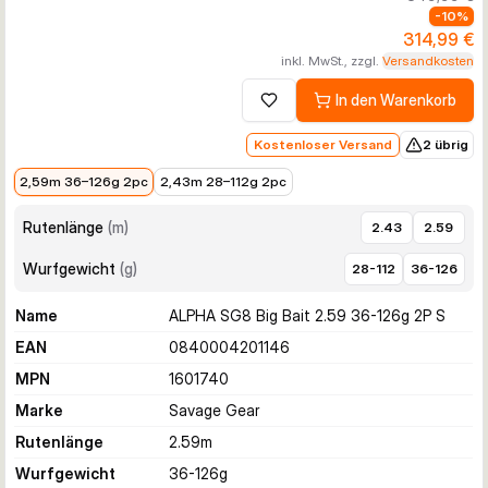
-
10
%
314,99 €
inkl. MwSt., zzgl.
Versandkosten
In den Warenkorb
Zur Wunschliste hinzufügen
Kostenloser Versand
2 übrig
314,99 €
314,99 €
2,59m 36–126g 2pc
2,43m 28–112g 2pc
Rutenlänge
(
m
)
2.43
2.59
Wurfgewicht
(
g
)
28-112
36-126
Name
ALPHA SG8 Big Bait 2.59 36-126g 2P S
EAN
0840004201146
MPN
1601740
Marke
Savage Gear
Rutenlänge
2.59
m
Wurfgewicht
36-126
g