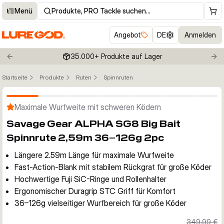
Menü
Produkte, PRO Tackle suchen…
Angebot
DE
Anmelden
35.000+ Produkte auf Lager
Previous slide
Nex
Startseite
Produkte
Ruten
Spinnruten
Klicken um Zoom zu aktivieren
Maximale Wurfweite mit schweren Ködern
Savage Gear ALPHA SG8 Big Bait
Spinnrute 2,59m 36–126g 2pc
Längere 2.59m Länge für maximale Wurfweite
Fast-Action-Blank mit stabilem Rückgrat für große Köder
Hochwertige Fuji SiC-Ringe und Rollenhalter
Ergonomischer Duragrip STC Griff für Komfort
36–126g vielseitiger Wurfbereich für große Köder
349,99 €