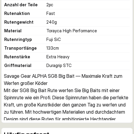
Anzahl der Teile
2
pc
Rutenaktion
Fast
Rutengewicht
240
g
Material
Torayca High Performance
Rutenringtyp
Fuji SiC
Transportlänge
133
cm
Rutenstärke
Extra Heavy
Griffmaterial
Duragrip STC
Savage Gear ALPHA SG8 Big Bait — Maximale Kraft zum 
Werfen großer Köder
Mit der SG8 Big Bait Rute werfen Sie Big Baits mit einer 
Spinnrute wie ein Profi. Diese Spinnruten haben die perfekte 
Kraft, um große Kunstköder den ganzen Tag zu werfen und 
zu führen. Mit hochwertigen Materialien und durchdachtem 
Design sind diese Ruten für ambitionierte Hechtangler 
konzipiert.
Optimiert für Big-Bait-Performance