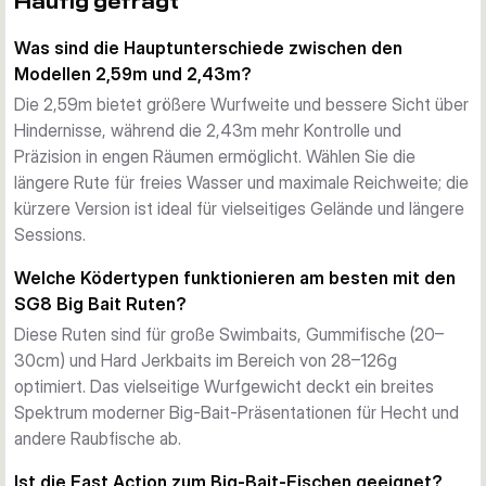
Häufig gefragt
Jede Rute der ALPHA SG8 Big Bait Serie ist speziell zum 
Was sind die Hauptunterschiede zwischen den
Werfen und Führen schwerer Kunstköder und Gummifische 
Modellen 2,59m und 2,43m?
entwickelt. Der Fast-Action-Blank bietet ein solides 
Rückgrat für sichere Anschläge auf Distanz, während der 
Die 2,59m bietet größere Wurfweite und bessere Sicht über
ergonomisch geformte Duragrip STC Griff Komfort bei 
Hindernisse, während die 2,43m mehr Kontrolle und
langen Sessions bietet. Mehrere Größen ermöglichen die 
Präzision in engen Räumen ermöglicht. Wählen Sie die
richtige Balance zwischen Wurfweite und Kontrolle.
längere Rute für freies Wasser und maximale Reichweite; die
Hochwertige Verarbeitung
kürzere Version ist ideal für vielseitiges Gelände und längere
Hergestellt aus japanischem Torayca-Carbon mit der 
Sessions.
fortschrittlichen 4X Wrap V2 Technologie bietet der Blank 
Welche Ködertypen funktionieren am besten mit den
schnelle Erholung mit Reset Accelerator Technology für 
SG8 Big Bait Ruten?
reaktionsschnelles Werfen. Mit hochwertigen Fuji SiC-Ringen 
Diese Ruten sind für große Swimbaits, Gummifische (20–
und Fuji-Rollenhalter ausgestattet, bietet die SG8 Big Bait 
30cm) und Hard Jerkbaits im Bereich von 28–126g
die Haltbarkeit und Zuverlässigkeit, die man von Savage 
optimiert. Das vielseitige Wurfgewicht deckt ein breites
Gear erwartet.
Spektrum moderner Big-Bait-Präsentationen für Hecht und
andere Raubfische ab.
Ist die Fast Action zum Big-Bait-Fischen geeignet?