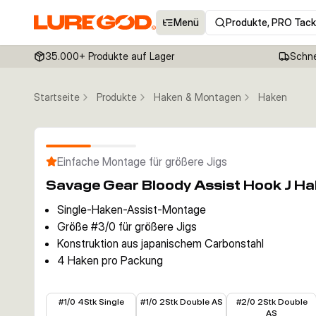
Menü
Produkte, PRO Tack
35.000+ Produkte auf Lager
Schne
Startseite
Produkte
Haken & Montagen
Haken
Einfache Montage für größere Jigs
Savage Gear Bloody Assist Hook J Ha
Single-Haken-Assist-Montage
Größe #3/0 für größere Jigs
Konstruktion aus japanischem Carbonstahl
4 Haken pro Packung
6,65 €
6,99 €
5,86 €
#1/0 4Stk Single
#1/0 2Stk Double AS
#2/0 2Stk Double
AS