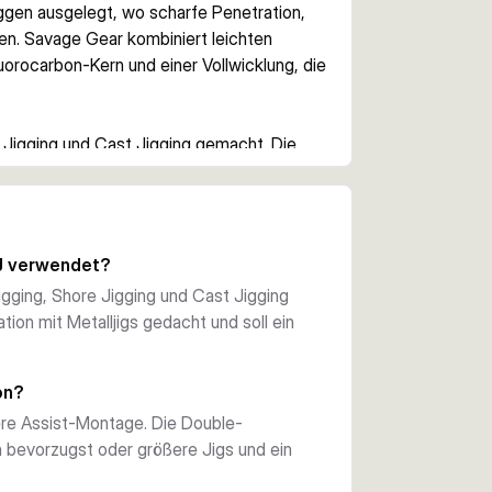
ggen ausgelegt, wo scharfe Penetration, 
len. Savage Gear kombiniert leichten 
uorocarbon-Kern und einer Vollwicklung, die 
e Jigging und Cast Jigging gemacht. Die 
Spitze sollen schnell fassen, auch bei 
eschmiedet. Das sorgt für ein gutes 
 J verwendet?
er Köder sauber läuft und der Haken auch 
igging, Shore Jigging und Cast Jigging
ion mit Metalljigs gedacht und soll ein
ocarbon-Kern gebunden, damit die Schnur 
el hilft zudem, Kratzer am Jig zu reduzieren 
on?
tere Assist-Montage. Die Double-
 bevorzugst oder größere Jigs und ein
tric-Versionen sowie mehrere Hakengrößen. 
sch und bevorzugte Führung abstimmen.