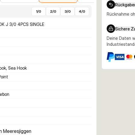
Rückgabe
1/0
2/0
3/0
4/0
Rücknahme ohn
K J 3/0 4PCS SINGLE
Sichere Z
Deine Daten w
Industriestand
Hook, Sea Hook
Point
arbon
im Meeresjiggen