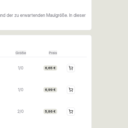
4 Assisthaken in der gewählten Größe.
nd der zu erwartenden Maulgröße. In dieser
Größe
Preis
1/0
6,65 €
1/0
6,99 €
2/0
5,86 €