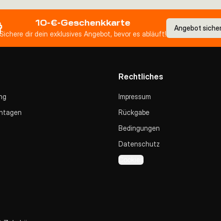
10-€-Geschenkkarte
Angebot siche
Sichere dir dein exklusives Angebot, bevor es abläuft!
Rechtliches
ng
Impressum
ntagen
Rückgabe
Bedingungen
Datenschutz
Cookies