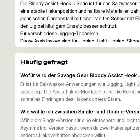
Die Bloody Assist Hook J Serie ist für das Salzwasserji
eine stabile Hakenposition und haltbare Materialien zäh
japanischen Carbonstahl mit einer steifen Schnur mit Fl
den Jig bei häufigem Einsatz besser schützt.
Für verschiedene Jigging-Techniken
Diese Assisthaken sind für Jigging, Light Jigging, Shor
aggressive J-Haken-Form und die scharfe Cutting Point 
Meeresfischen mit hartem Maul.
Häufig gefragt
Geringes Gewicht, hohe Stabilität
Die Haken werden aus japanischem XC75-Carbonstahl g
Wofür wird der Savage Gear Bloody Assist Hook
Verhältnis aus Stabilität und geringem Gewicht, damit d
Er ist für Salzwasser-Anwendungen wie Jigging, Light J
bei harten Einsätzen zuverlässig bleibt.
ausgelegt. Die Assisthaken-Montage ist für die Kombinat
Saubere Montage am Jig
schnelles Eindringen des Hakens unterstützen.
Jeder Haken ist an einer roten Assist-Schnur mit Fluor
steifer bleibt und sauber steht. Die Wicklung am Schenk
Wie wähle ich zwischen Single- und Double-Versi
und die Hakenposition sauber zu halten.
Wähle die Single-Version für eine einfachere und leich
Als Single oder Double Asymmetric
Asymmetric-Version passt, wenn du zwei Hakenspitzen
Innerhalb der Serie gibt es Single- und Double-Asymme
anderes Hakeverhalten abdecken willst.
So lässt sich die Montage besser auf Jiggröße, Zielfi