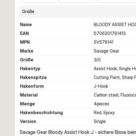
Größe
Name
BLOODY ASSIST HOO
EAN
5706301781413
MPN
SVS78141
Marke
Savage Gear
Größe
3/0
Hakentyp
Assist Hook, Single 
Hakenspitze
Cutting Point, Sharp 
Hakenform
J-Hook
Material
Carbon steel, Fluoroc
Menge
4
pieces
Hakenbeschichtung
Red, Epoxy
Version
Single
Savage Gear Bloody Assist Hook J - sichere Bisse be