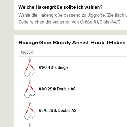
Lieferumfang
Welche Hakengröße sollte ich wählen?
Je nach Variante enthält die Packung entweder 2 oder 
Wähle die Hakengröße passend zu Jiggröße, Zielfisch u
Serie reichen die Varianten von Größe #1/0 bis #4/0.
Savage Gear Bloody Assist Hook J Haken
Produkt
#1/0 4Stk Single
#1/0 2Stk Double AS
#2/0 2Stk Double AS