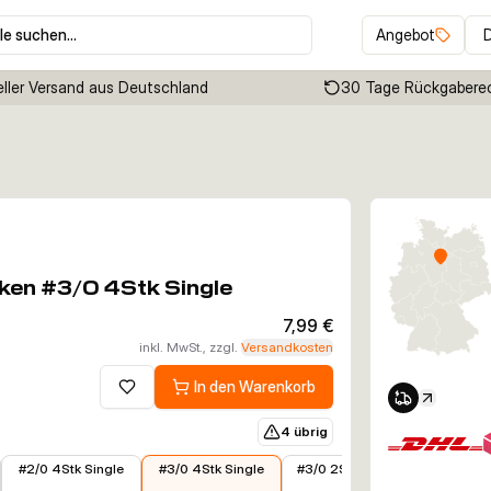
le suchen…
Angebot
ller Versand aus Deutschland
30 Tage Rückgabere
Klicken um Zoom zu aktivieren
ken #3/0 4Stk Single
7,99 €
inkl. MwSt., zzgl.
Versandkosten
In den Warenkorb
Zur Wunschliste hinzufügen
4 übrig
7,99 €
7,99 €
5,79 €
6,79 €
#2/0 4Stk Single
#3/0 4Stk Single
#3/0 2Stk Double
#4/0 4S
AS