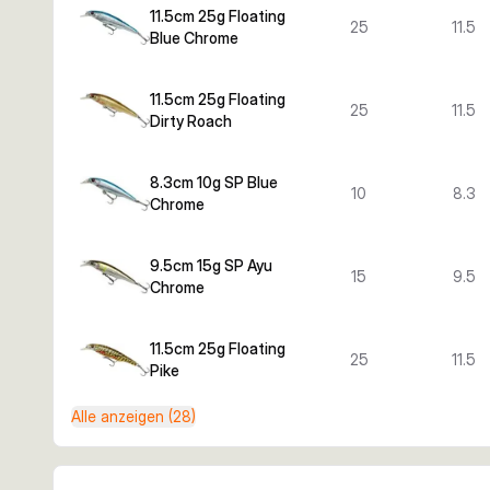
11.5cm 25g Floating
25
11.5
Blue Chrome
11.5cm 25g Floating
25
11.5
Dirty Roach
8.3cm 10g SP Blue
10
8.3
Chrome
9.5cm 15g SP Ayu
15
9.5
Chrome
11.5cm 25g Floating
25
11.5
Pike
Alle anzeigen (28)