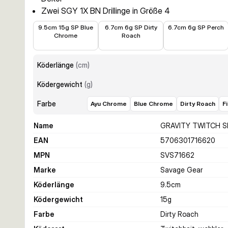
Zwei SGY 1X BN Drillinge in Größe 4
6,95 €
7,99 €
7,59 €
9.5cm 15g SP Blue
6.7cm 6g SP Dirty
6.7cm 6g SP Perch
Chrome
Roach
Köderlänge
(
cm
)
Ködergewicht
(
g
)
Farbe
Ayu Chrome
Blue Chrome
Dirty Roach
F
Name
GRAVITY TWITCH S
EAN
5706301716620
MPN
SVS71662
Marke
Savage Gear
Köderlänge
9.5
cm
Ködergewicht
15
g
Farbe
Dirty Roach