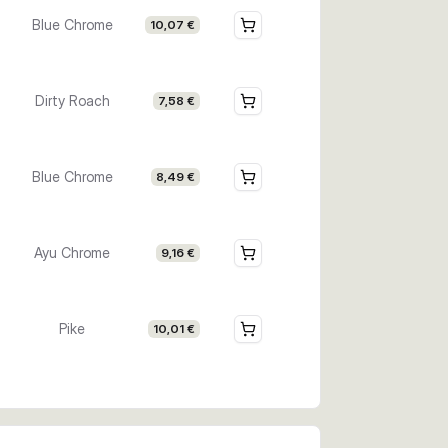
Blue Chrome
10,07 €
Dirty Roach
7,58 €
Blue Chrome
8,49 €
Ayu Chrome
9,16 €
Pike
10,01 €