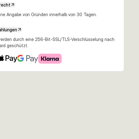
recht
8,49 €
9,16 €
10,01 €
e Angabe von Gründen innerhalb von 30 Tagen.
g Floating
8.3cm 10g SP Blue
9.5cm 15g SP Ayu
11.5cm 25g Floating
 Roach
Chrome
Chrome
Pike
ahlungen
erden durch eine 256-Bit-SSL/TLS-Verschlüsselung nach
ard geschützt.