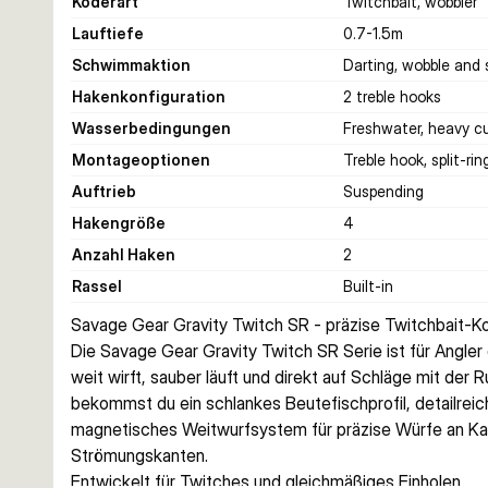
Köderart
Twitchbait, wobbler
Lauftiefe
0.7-1.5
m
Schwimmaktion
Darting, wobble and
Hakenkonfiguration
2 treble hooks
Wasserbedingungen
Freshwater, heavy cu
Montageoptionen
Treble hook, split-rin
Auftrieb
Suspending
Hakengröße
4
Anzahl Haken
2
Rassel
Built-in
Savage Gear Gravity Twitch SR - präzise Twitchbait-Ko
Die Savage Gear Gravity Twitch SR Serie ist für Angler
weit wirft, sauber läuft und direkt auf Schläge mit der R
bekommst du ein schlankes Beutefischprofil, detailreic
magnetisches Weitwurfsystem für präzise Würfe an Ka
Strömungskanten.
Entwickelt für Twitches und gleichmäßiges Einholen