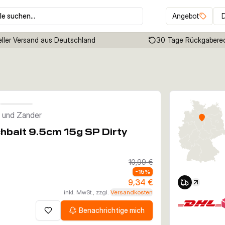
le suchen…
Angebot
ller Versand aus Deutschland
30 Tage Rückgabere
Klicken um Zoom zu aktivieren
h und Zander
hbait 9.5cm 15g SP Dirty
10,99 €
-
15
%
9,34 €
inkl. MwSt., zzgl.
Versandkosten
Benachrichtige mich
Zur Wunschliste hinzufügen