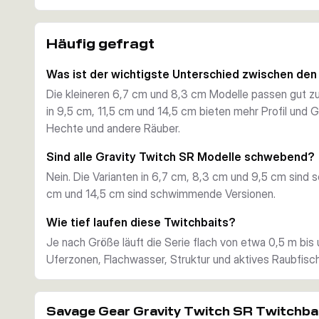
Diese Köder brechen bei Twitches lebhaft zur Seite aus
einen attraktiven Wobble. Die schwebenden Größen blei
Häufig gefragt
Balance stehen, die größeren schwimmenden Versionen l
vielseitig präsentieren.
Was ist der wichtigste Unterschied zwischen den
Modellreihe für verschiedene Räuber
Die kleineren 6,7 cm und 8,3 cm Modelle passen gut zu
Die Gravity Twitch SR Serie umfasst Modelle in 6,7 cm 6
in 9,5 cm, 11,5 cm und 14,5 cm bieten mehr Profil und 
und 14,5 cm 50 g. Damit deckt sie kompakte Varianten f
Hechte und andere Räuber.
größere Profile für Hecht, Zander, Rapfen, Bass und La
Praxistaugliche Ausstattung
Sind alle Gravity Twitch SR Modelle schwebend?
Savage Gear stattet die Serie mit SGY 1X BN Drillinge
Nein. Die Varianten in 6,7 cm, 8,3 cm und 9,5 cm sind 
stabilen Edelstahl-Egg-Snap für schnellen Köderwechsel
cm und 14,5 cm sind schwimmende Versionen.
getestet, was für eine verlässliche Aktion und gleichmä
spricht.
Wie tief laufen diese Twitchbaits?
Lauftiefe und Einsatzbereich
Je nach Größe läuft die Serie flach von etwa 0,5 m bis 
Je nach Größe läuft der Gravity Twitch SR flach bis in e
Uferzonen, Flachwasser, Struktur und aktives Raubfisc
Twitches und Pausen an Beutefischschwärmen, Krautka
ihn gleichmäßig eingekurbelt als suchstarken Hardbait 
Savage Gear Gravity Twitch SR Twitchba