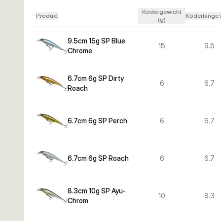
Ködergewicht
Produkt
Köderlänge 
(g)
9.5cm 15g SP Blue
15
9.5
Chrome
6.7cm 6g SP Dirty
6
6.7
Roach
6.7cm 6g SP Perch
6
6.7
6.7cm 6g SP Roach
6
6.7
8.3cm 10g SP Ayu-
10
8.3
Chrom