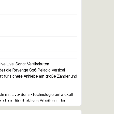
e
ve Live-Sonar-Vertikalruten
ndet die Revenge Sg6 Pelagic Vertical 
at für sichere Anhiebe auf große Zander und 
eln mit Live-Sonar-Technologie entwickelt 
it, die für effektives Arbeiten in der 
Torayca-30/40T-Carbonblank bietet eine 
igkeit, unterstützt durch 4X-Wrap-Carbon-