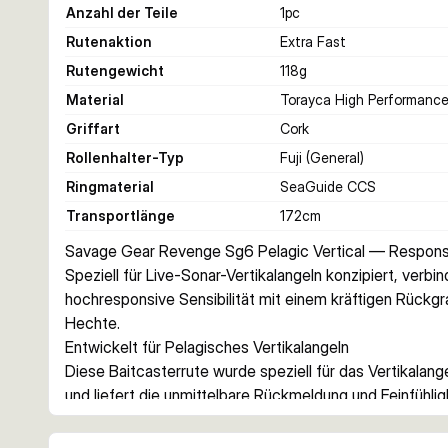
Anzahl der Teile
1
pc
Rutenaktion
Extra Fast
Rutengewicht
118
g
Material
Torayca High Performanc
Griffart
Cork
Rollenhalter-Typ
Fuji (General)
Ringmaterial
SeaGuide CCS
Transportlänge
172
cm
Savage Gear Revenge Sg6 Pelagic Vertical — Responsi
Speziell für Live-Sonar-Vertikalangeln konzipiert, verbi
hochresponsive Sensibilität mit einem kräftigen Rückgr
Hechte.
Entwickelt für Pelagisches Vertikalangeln
Diese Baitcasterrute wurde speziell für das Vertikalang
und liefert die unmittelbare Rückmeldung und Feinfühligke
Wassersäule erforderlich ist. Der schnelle japanische 
außergewöhnliche Mischung aus Sensibilität und Leicht