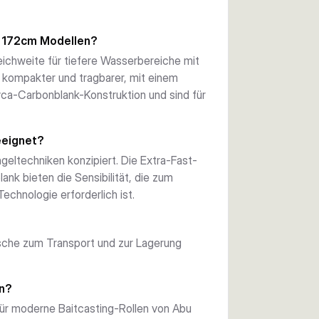
ngungen.
d 172cm Modellen?
verhindert Schnurwicklungen beim 
ichweite für tiefere Wasserbereiche mit
und FUJI-Rollenhalter-Technik zuverlässige 
kompakter und tragbarer, mit einem
 mit einer wettbewerbsfähigen Rutentasche 
yca-Carbonblank-Konstruktion und sind für
eeignet?
ngeltechniken konzipiert. Die Extra-Fast-
nk bieten die Sensibilität, die zum
echnologie erforderlich ist.
sche zum Transport und zur Lagerung
en?
 für moderne Baitcasting-Rollen von Abu