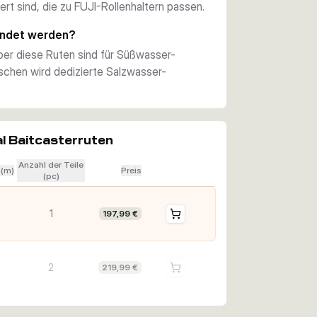
rt sind, die zu FUJI-Rollenhaltern passen.
endet werden?
ber diese Ruten sind für Süßwasser-
ischen wird dedizierte Salzwasser-
l Baitcasterruten
Anzahl der Teile
 (m)
Preis
(pc)
1
197,99 €
2
219,99 €