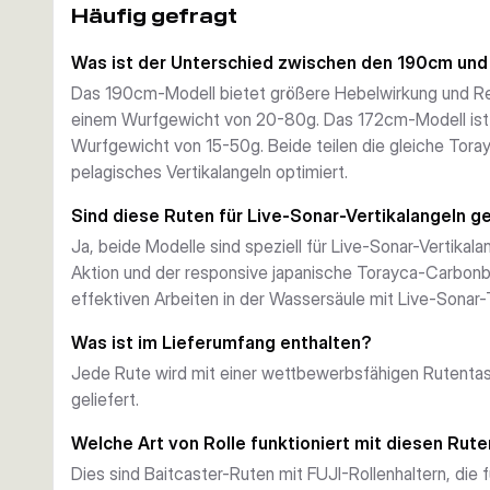
Häufig gefragt
Verstärkung für Haltbarkeit unter anspruchsvollen Bedi
Technische Spezifikationen und Merkmale
Was ist der Unterschied zwischen den 190cm un
Das spiralförmig montierte SeaGuide-CCS-Ringsystem 
Das 190cm-Modell bietet größere Hebelwirkung und Re
intensiven Vertikalangeln, während Premium-Korkgriffe 
einem Wurfgewicht von 20-80g. Das 172cm-Modell ist 
Leistung während langer Sessions gewährleisten. Wird
Wurfgewicht von 15-50g. Beide teilen die gleiche Tora
zum einfachen Transport geliefert.
pelagisches Vertikalangeln optimiert.
Sind diese Ruten für Live-Sonar-Vertikalangeln g
Ja, beide Modelle sind speziell für Live-Sonar-Vertikala
Aktion und der responsive japanische Torayca-Carbonbla
effektiven Arbeiten in der Wassersäule mit Live-Sonar-T
Was ist im Lieferumfang enthalten?
Jede Rute wird mit einer wettbewerbsfähigen Rutenta
geliefert.
Welche Art von Rolle funktioniert mit diesen Rut
Dies sind Baitcaster-Ruten mit FUJI-Rollenhaltern, die