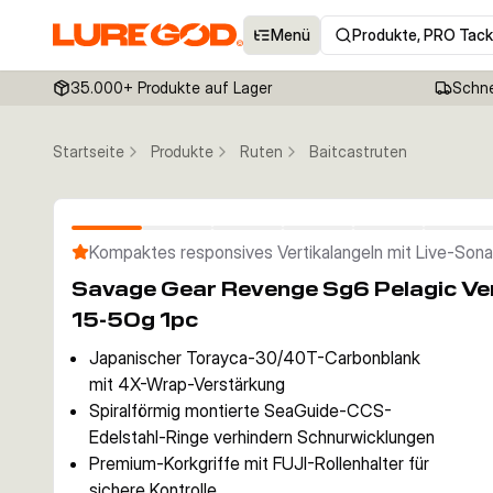
Menü
Produkte, PRO Tack
35.000+ Produkte auf Lager
Schne
Startseite
Produkte
Ruten
Baitcastruten
Kompaktes responsives Vertikalangeln mit Live-Sona
Savage Gear Revenge Sg6 Pelagic Ver
15-50g 1pc
Japanischer Torayca-30/40T-Carbonblank
mit 4X-Wrap-Verstärkung
Spiralförmig montierte SeaGuide-CCS-
Edelstahl-Ringe verhindern Schnurwicklungen
Premium-Korkgriffe mit FUJI-Rollenhalter für
sichere Kontrolle