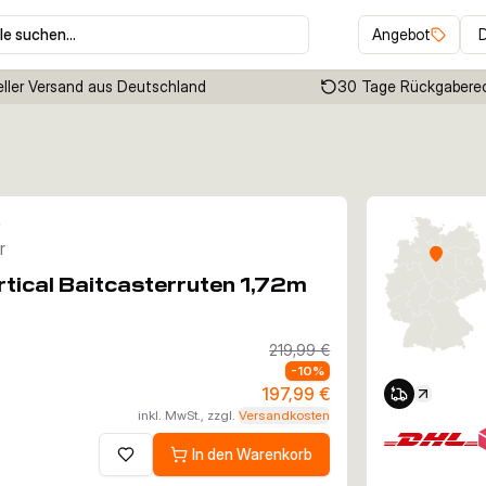
le suchen…
Angebot
ller Versand aus Deutschland
30 Tage Rückgabere
Klicken um Zoom zu aktivieren
r
tical Baitcasterruten 1,72m
219,99 €
-
10
%
197,99 €
inkl. MwSt., zzgl.
Versandkosten
In den Warenkorb
Zur Wunschliste hinzufügen