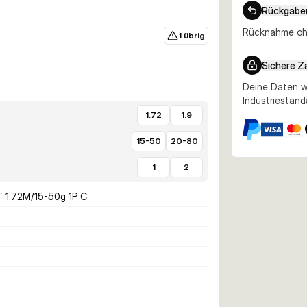
Rückgabe
Rücknahme ohn
1 übrig
Sichere Z
Deine Daten w
Industriestand
1.72
1.9
15-50
20-80
1
2
1.72M/15-50g 1P C