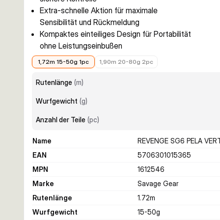
Extra-schnelle Aktion für maximale
Sensibilität und Rückmeldung
Kompaktes einteiliges Design für Portabilität
ohne Leistungseinbußen
197,99 €
219,99 €
1,72m 15-50g 1pc
1,90m 20-80g 2pc
Rutenlänge
(
m
)
Wurfgewicht
(
g
)
Anzahl der Teile
(
pc
)
Name
REVENGE SG6 PELA VERT 
EAN
5706301015365
MPN
1612546
Marke
Savage Gear
Rutenlänge
1.72
m
Wurfgewicht
15-50
g