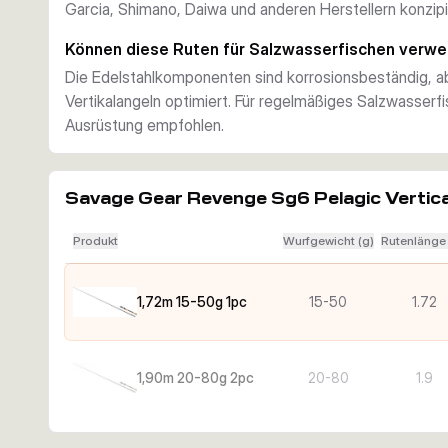
Garcia, Shimano, Daiwa und anderen Herstellern konzipie
Können diese Ruten für Salzwasserfischen verw
Die Edelstahlkomponenten sind korrosionsbeständig, a
Vertikalangeln optimiert. Für regelmäßiges Salzwasserf
Ausrüstung empfohlen.
Savage Gear Revenge Sg6 Pelagic Vertica
Produkt
Wurfgewicht (g)
Rutenlänge
1,72m 15-50g 1pc
15-50
1.72
1,90m 20-80g 2pc
20-80
1.9